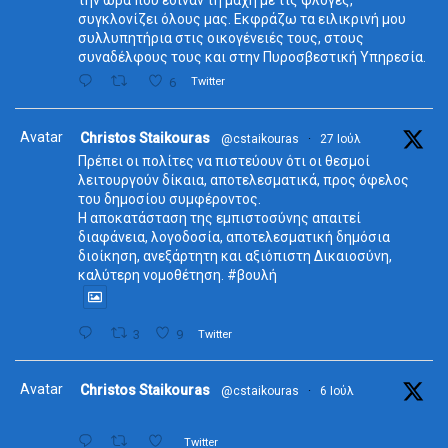
την ώρα που έδιναν τη μάχη με τις φλόγες,
συγκλονίζει όλους μας. Εκφράζω τα ειλικρινή μου
συλλυπητήρια στις οικογένειές τους, στους
συναδέλφους τους και στην Πυροσβεστική Υπηρεσία.
6
Twitter
Avatar
Christos Staikouras
@cstaikouras
·
27 Ιούλ
Πρέπει οι πολίτες να πιστεύουν ότι οι θεσμοί
λειτουργούν δίκαια, αποτελεσματικά, προς όφελος
του δημοσίου συμφέροντος.
Η αποκατάσταση της εμπιστοσύνης απαιτεί
διαφάνεια, λογοδοσία, αποτελεσματική δημόσια
διοίκηση, ανεξάρτητη και αξιόπιστη Δικαιοσύνη,
καλύτερη νομοθέτηση. #βουλή
3
9
Twitter
Avatar
Christos Staikouras
@cstaikouras
·
6 Ιούλ
Twitter