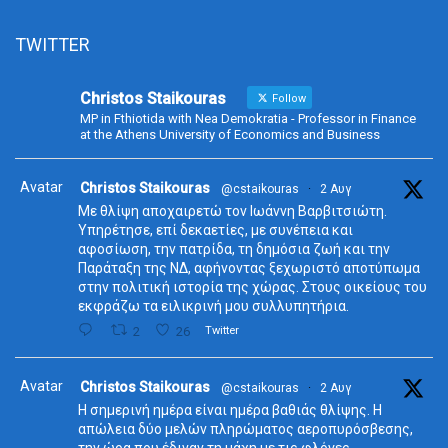
TWITTER
Christos Staikouras
Follow
MP in Fthiotida with Nea Demokratia - Professor in Finance
at the Athens University of Economics and Business
Avatar
Christos Staikouras
@cstaikouras
·
2 Αυγ
Με θλίψη αποχαιρετώ τον Ιωάννη Βαρβιτσιώτη.
Υπηρέτησε, επί δεκαετίες, με συνέπεια και
αφοσίωση, την πατρίδα, τη δημόσια ζωή και την
Παράταξη της ΝΔ, αφήνοντας ξεχωριστό αποτύπωμα
στην πολιτική ιστορία της χώρας. Στους οικείους του
εκφράζω τα ειλικρινή μου συλλυπητήρια.
2
26
Twitter
Avatar
Christos Staikouras
@cstaikouras
·
2 Αυγ
Η σημερινή ημέρα είναι ημέρα βαθιάς θλίψης. Η
απώλεια δύο μελών πληρώματος αεροπυρόσβεσης,