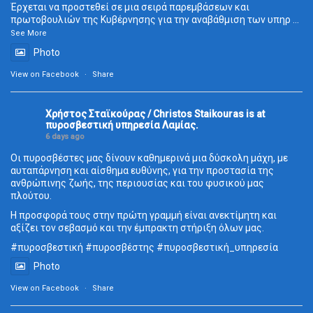
Έρχεται να προστεθεί σε μια σειρά παρεμβάσεων και
πρωτοβουλιών της Κυβέρνησης για την αναβάθμιση των υπηρ
...
See More
Photo
View on Facebook
·
Share
Χρήστος Σταϊκούρας / Christos Staikouras
is at
πυροσβεστική υπηρεσία Λαμίας.
6 days ago
Οι πυροσβέστες μας δίνουν καθημερινά μια δύσκολη μάχη, με
αυταπάρνηση και αίσθημα ευθύνης, για την προστασία της
ανθρώπινης ζωής, της περιουσίας και του φυσικού μας
πλούτου.
Η προσφορά τους στην πρώτη γραμμή είναι ανεκτίμητη και
αξίζει τον σεβασμό και την έμπρακτη στήριξη όλων μας.
#πυροσβεστική
#πυροσβέστης
#πυροσβεστική_
υπηρεσία
Photo
View on Facebook
·
Share