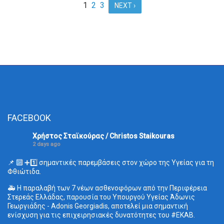
1
2
3
NEXT ›
FACEBOOK
Χρήστος Σταϊκούρας / Christos Staikouras
2 days ago
📌 🔟 ➕1️⃣ σημαντικές παρεμβάσεις στον χώρο της Υγείας για τη
Φθιώτιδα.
🚑 Η παραλαβή των 7 νέων ασθενοφόρων από την Περιφέρεια
Στερεάς Ελλάδας, παρουσία του Υπουργού Υγείας Άδωνις
Γεωργιάδης - Adonis Georgiadis, αποτελεί μια σημαντική
ενίσχυση για τις επιχειρησιακές δυνατότητες του
#ΕΚΑΒ
.