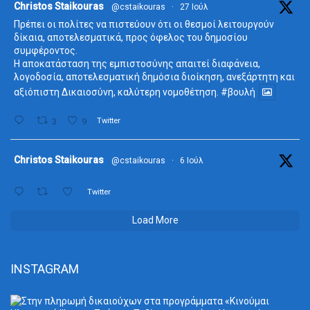
ta
Christos Staikouras
@cstaikouras
·
27 Ιούλ
Πρέπει οι πολίτες να πιστεύουν ότι οι θεσμοί λειτουργούν
δίκαια, αποτελεσματικά, προς όφελος του δημοσίου
συμφέροντος.
Η αποκατάσταση της εμπιστοσύνης απαιτεί διαφάνεια,
λογοδοσία, αποτελεσματική δημόσια διοίκηση, ανεξάρτητη και
αξιόπιστη Δικαιοσύνη, καλύτερη νομοθέτηση.
#βουλή
3
9
Twitter
ta
Christos Staikouras
@cstaikouras
·
6 Ιούλ
Twitter
Load More
INSTAGRAM