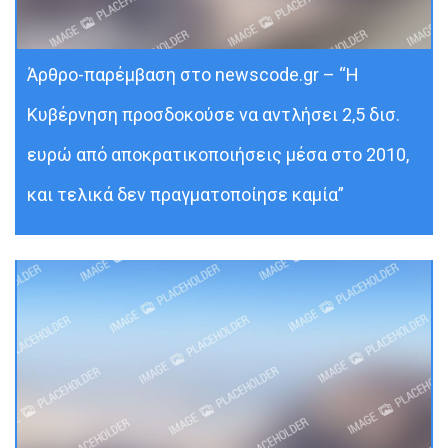
Άρθρο-παρέμβαση στο newscode.gr – “Η
Κυβέρνηση προσδοκούσε να αντλήσει 2,5 δισ.
ευρώ από αποκρατικοποιήσεις μέσα στο 2010,
και τελικά δεν πραγματοποίησε καμία”