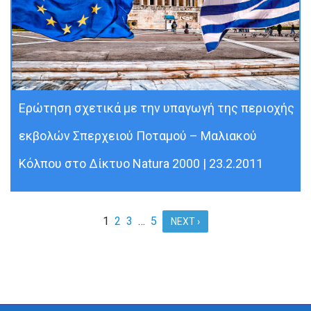
Ερώτηση σχετικά με την υπαγωγή της περιοχής
εκβολών Σπερχειού Ποταμού – Μαλιακού
Κόλπου στο Δίκτυο Natura 2000 | 23.2.2011
1
2
3
…
5
NEXT ›