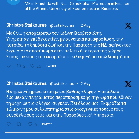
MP in Fthiotida with Nea Demokratia - Professor in Finance
at the Athens University of Economics and Business
ta
Christos Staikouras
@cstaikouras
·
2 Αυγ
Με θλίψη αποχαιρετώ τον Ιωάννη Βαρβιτσιώτη.
Υπηρέτησε, επί δεκαετίες, με συνέπεια και αφοσίωση, την
πατρίδα, τη δημόσια ζωή και την Παράταξη της ΝΔ, αφήνοντας
ξεχωριστό αποτύπωμα στην πολιτική ιστορία της χώρας.
Στους οικείους του εκφράζω τα ειλικρινή μου συλλυπητήρια.
2
26
Twitter
ta
Christos Staikouras
@cstaikouras
·
2 Αυγ
Η σημερινή ημέρα είναι ημέρα βαθιάς θλίψης. Η απώλεια
δύο μελών πληρώματος αεροπυρόσβεσης, την ώρα που έδιναν
τη μάχη με τις φλόγες, συγκλονίζει όλους μας. Εκφράζω τα
ειλικρινή μου συλλυπητήρια στις οικογένειές τους, στους
συναδέλφους τους και στην Πυροσβεστική Υπηρεσία.
6
Twitter