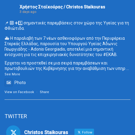
Χρήστος Σταϊκούρας / Christos Staikouras
3 days ago
📌 🔟 ➕1️⃣ σημαντικές παρεμβάσεις στον χώρο της Υγείας για τη
Φθιώτιδα.
🚑 Η παραλαβή των 7 νέων ασθενοφόρων από την Περιφέρεια
Στερεάς Ελλάδας, παρουσία του Υπουργού Υγείας Άδωνις
Γεωργιάδης - Adonis Georgiadis, αποτελεί μια σημαντική
ενίσχυση για τις επιχειρησιακές δυνατότητες του
#ΕΚΑΒ
.
Έρχεται να προστεθεί σε μια σειρά παρεμβάσεων και
πρωτοβουλιών της Κυβέρνησης για την αναβάθμιση των υπηρ
...
See More
Photo
View on Facebook
·
Share
TWITTER
Christos Staikouras
Follow