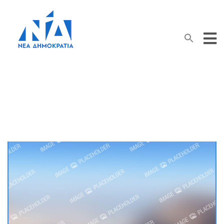
Search Button
Search
for:
Μήνας:
Φεβρουάριος 2011