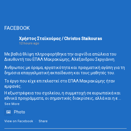
FACEBOOK
Χρήστος Σταϊκούρας / Christos Staikouras
12 hours ago
Με βαθιά θλίψη πληροφορήθηκα την αιφνίδια απώλεια του
Διευθυντή του ΕΠΑΛ Μακρακώμης, Αλέξανδρου Σεργιάννη.
Άνθρωπος με όραμα, εργατικότητα και πραγματική αγάπη για τη
δημόσια επαγγελματική εκπαίδευση και τους μαθητές του.
Το έργο που είχε επιτελεστεί στο ΕΠΑΛ Μακρακώμης ήταν
εμφανές.
Η εξωστρέφεια του σχολείου, η συμμετοχή σε ευρωπαϊκά και
εθνικά προγράμματα, οι σημαντικές διακρίσεις, αλλά και η ε
...
See More
Photo
View on Facebook
·
Share