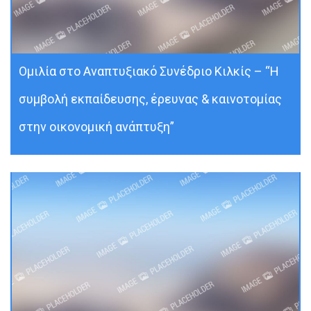
Ομιλία στο Αναπτυξιακό Συνέδριο Κιλκίς – “Η
συμβολή εκπαίδευσης, έρευνας & καινοτομίας
στην οικονομική ανάπτυξη”