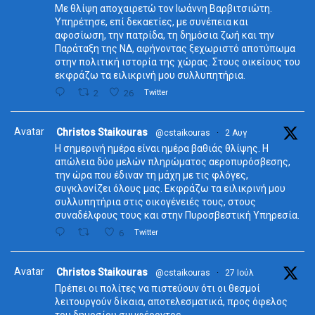
Με θλίψη αποχαιρετώ τον Ιωάννη Βαρβιτσιώτη.
Υπηρέτησε, επί δεκαετίες, με συνέπεια και
αφοσίωση, την πατρίδα, τη δημόσια ζωή και την
Παράταξη της ΝΔ, αφήνοντας ξεχωριστό αποτύπωμα
στην πολιτική ιστορία της χώρας. Στους οικείους του
εκφράζω τα ειλικρινή μου συλλυπητήρια.
2
26
Twitter
Avatar
Christos Staikouras
@cstaikouras
·
2 Αυγ
Η σημερινή ημέρα είναι ημέρα βαθιάς θλίψης. Η
απώλεια δύο μελών πληρώματος αεροπυρόσβεσης,
την ώρα που έδιναν τη μάχη με τις φλόγες,
συγκλονίζει όλους μας. Εκφράζω τα ειλικρινή μου
συλλυπητήρια στις οικογένειές τους, στους
συναδέλφους τους και στην Πυροσβεστική Υπηρεσία.
6
Twitter
Avatar
Christos Staikouras
@cstaikouras
·
27 Ιούλ
Πρέπει οι πολίτες να πιστεύουν ότι οι θεσμοί
λειτουργούν δίκαια, αποτελεσματικά, προς όφελος