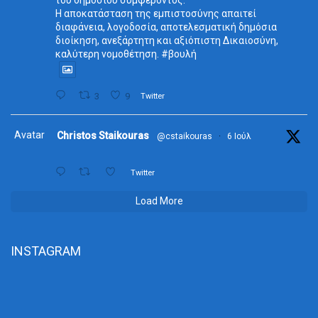
του δημοσίου συμφέροντος.
Η αποκατάσταση της εμπιστοσύνης απαιτεί
διαφάνεια, λογοδοσία, αποτελεσματική δημόσια
διοίκηση, ανεξάρτητη και αξιόπιστη Δικαιοσύνη,
καλύτερη νομοθέτηση. #βουλή
3
9
Twitter
Avatar
Christos Staikouras
@cstaikouras
·
6 Ιούλ
Twitter
Load More
INSTAGRAM