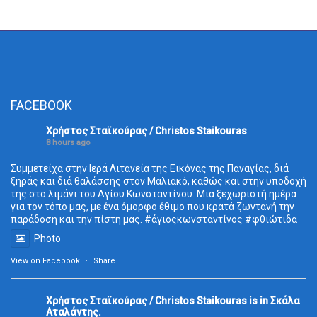
FACEBOOK
Χρήστος Σταϊκούρας / Christos Staikouras
8 hours ago
Συμμετείχα στην Ιερά Λιτανεία της Εικόνας της Παναγίας, διά
ξηράς και διά θαλάσσης στον Μαλιακό, καθώς και στην υποδοχή
της στο λιμάνι του Αγίου Κωνσταντίνου. Μια ξεχωριστή ημέρα
για τον τόπο μας, με ένα όμορφο έθιμο που κρατά ζωντανή την
παράδοση και την πίστη μας.
#άγιοςκωνσταντίνος
#φθιώτιδα
Photo
View on Facebook
·
Share
Χρήστος Σταϊκούρας / Christos Staikouras
is in Σκάλα
Aταλάντης.