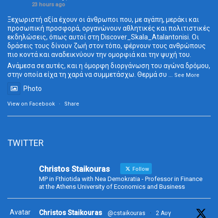
23 hours ago
Ξεχωριστή αξία έχουν οι άνθρωποι που, με αγάπη, μεράκι και
προσωπική προσφορά, οργανώνουν αθλητικές και πολιτιστικές
εκδηλώσεις, όπως αυτοί στη Discover_Skala_Atalantonisi. Οι
δράσεις τους δίνουν ζωή στον τόπο, φέρνουν τους ανθρώπους
πιο κοντά και αναδεικνύουν την ομορφιά και την ψυχή του.
Ανάμεσα σε αυτές, και η όμορφη διοργάνωση του αγώνα δρόμου,
στην οποία είχα τη χαρά να συμμετάσχω. Θερμά συ
...
See More
Photo
View on Facebook
·
Share
TWITTER
Christos Staikouras
Follow
MP in Fthiotida with Nea Demokratia - Professor in Finance
at the Athens University of Economics and Business
Avatar
Christos Staikouras
@cstaikouras
·
2 Αυγ