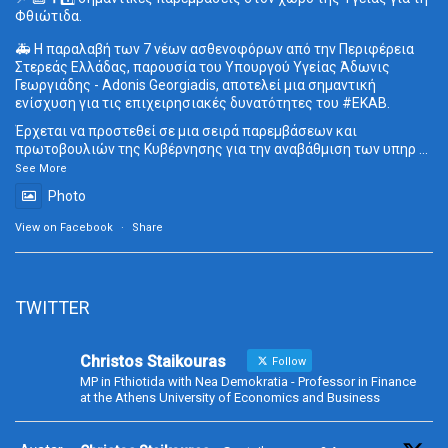
Φθιώτιδα.
🚑 Η παραλαβή των 7 νέων ασθενοφόρων από την Περιφέρεια
Στερεάς Ελλάδας, παρουσία του Υπουργού Υγείας Άδωνις
Γεωργιάδης - Adonis Georgiadis, αποτελεί μια σημαντική
ενίσχυση για τις επιχειρησιακές δυνατότητες του
#ΕΚΑΒ
.
Έρχεται να προστεθεί σε μια σειρά παρεμβάσεων και
πρωτοβουλιών της Κυβέρνησης για την αναβάθμιση των υπηρ
...
See More
Photo
View on Facebook
·
Share
TWITTER
Christos Staikouras
Follow
MP in Fthiotida with Nea Demokratia - Professor in Finance
at the Athens University of Economics and Business