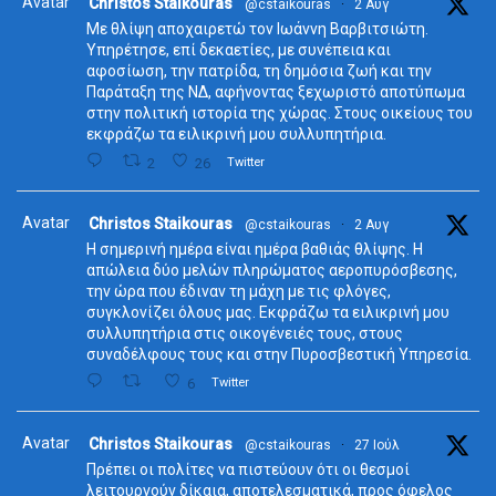
Avatar
Christos Staikouras
@cstaikouras
·
2 Αυγ
Με θλίψη αποχαιρετώ τον Ιωάννη Βαρβιτσιώτη.
Υπηρέτησε, επί δεκαετίες, με συνέπεια και
αφοσίωση, την πατρίδα, τη δημόσια ζωή και την
Παράταξη της ΝΔ, αφήνοντας ξεχωριστό αποτύπωμα
στην πολιτική ιστορία της χώρας. Στους οικείους του
εκφράζω τα ειλικρινή μου συλλυπητήρια.
2
26
Twitter
Avatar
Christos Staikouras
@cstaikouras
·
2 Αυγ
Η σημερινή ημέρα είναι ημέρα βαθιάς θλίψης. Η
απώλεια δύο μελών πληρώματος αεροπυρόσβεσης,
την ώρα που έδιναν τη μάχη με τις φλόγες,
συγκλονίζει όλους μας. Εκφράζω τα ειλικρινή μου
συλλυπητήρια στις οικογένειές τους, στους
συναδέλφους τους και στην Πυροσβεστική Υπηρεσία.
6
Twitter
Avatar
Christos Staikouras
@cstaikouras
·
27 Ιούλ
Πρέπει οι πολίτες να πιστεύουν ότι οι θεσμοί
λειτουργούν δίκαια, αποτελεσματικά, προς όφελος