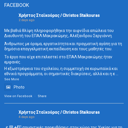
FACEBOOK
Χρήστος Σταϊκούρας / Christos Staikouras
2 days ago
Με βαθιά θλίψη πληροφορήθηκα την αιφνίδια απώλεια του
Διευθυντή του ΕΠΑΛ Μακρακώμης, Αλέξανδρου Σεργιάννη.
Άνθρωπος με όραμα, εργατικότητα και πραγματική αγάπη για τη
δημόσια επαγγελματική εκπαίδευση και τους μαθητές του.
Το έργο που είχε επιτελεστεί στο ΕΠΑΛ Μακρακώμης ήταν
εμφανές.
Η εξωστρέφεια του σχολείου, η συμμετοχή σε ευρωπαϊκά και
εθνικά προγράμματα, οι σημαντικές διακρίσεις, αλλά και η ε
...
See More
Photo
View on Facebook
·
Share
Χρήστος Σταϊκούρας / Christos Staikouras
4 days ago
📌 🔟 ➕1️⃣ σημαντικές παρεμβάσεις στον χώρο της Υγείας για τη