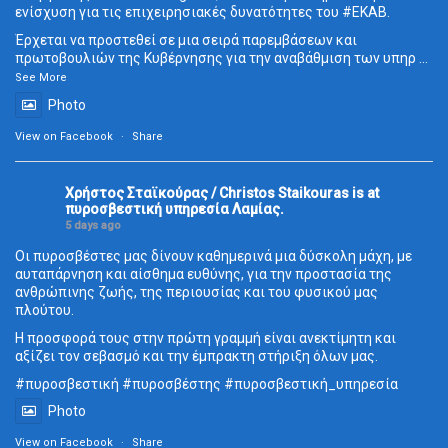
ενίσχυση για τις επιχειρησιακές δυνατότητες του
#ΕΚΑΒ
.
Έρχεται να προστεθεί σε μια σειρά παρεμβάσεων και
πρωτοβουλιών της Κυβέρνησης για την αναβάθμιση των υπηρ
...
See More
Photo
View on Facebook
·
Share
Χρήστος Σταϊκούρας / Christos Staikouras
is at
πυροσβεστική υπηρεσία Λαμίας.
5 days ago
Οι πυροσβέστες μας δίνουν καθημερινά μια δύσκολη μάχη, με
αυταπάρνηση και αίσθημα ευθύνης, για την προστασία της
ανθρώπινης ζωής, της περιουσίας και του φυσικού μας
πλούτου.
Η προσφορά τους στην πρώτη γραμμή είναι ανεκτίμητη και
αξίζει τον σεβασμό και την έμπρακτη στήριξη όλων μας.
#πυροσβεστική
#πυροσβέστης
#πυροσβεστική_
υπηρεσία
Photo
View on Facebook
·
Share