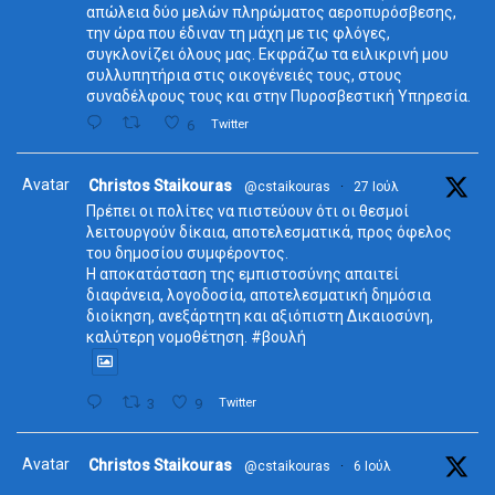
απώλεια δύο μελών πληρώματος αεροπυρόσβεσης,
την ώρα που έδιναν τη μάχη με τις φλόγες,
συγκλονίζει όλους μας. Εκφράζω τα ειλικρινή μου
συλλυπητήρια στις οικογένειές τους, στους
συναδέλφους τους και στην Πυροσβεστική Υπηρεσία.
6
Twitter
Avatar
Christos Staikouras
@cstaikouras
·
27 Ιούλ
Πρέπει οι πολίτες να πιστεύουν ότι οι θεσμοί
λειτουργούν δίκαια, αποτελεσματικά, προς όφελος
του δημοσίου συμφέροντος.
Η αποκατάσταση της εμπιστοσύνης απαιτεί
διαφάνεια, λογοδοσία, αποτελεσματική δημόσια
διοίκηση, ανεξάρτητη και αξιόπιστη Δικαιοσύνη,
καλύτερη νομοθέτηση. #βουλή
3
9
Twitter
Avatar
Christos Staikouras
@cstaikouras
·
6 Ιούλ