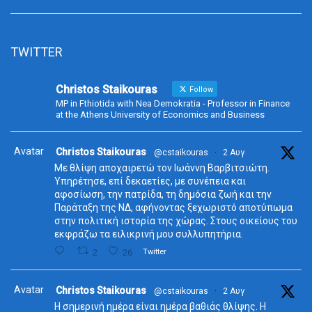
TWITTER
Christos Staikouras
Follow
MP in Fthiotida with Nea Demokratia - Professor in Finance
at the Athens University of Economics and Business
Avatar
Christos Staikouras
@cstaikouras
·
2 Αυγ
Με θλίψη αποχαιρετώ τον Ιωάννη Βαρβιτσιώτη.
Υπηρέτησε, επί δεκαετίες, με συνέπεια και
αφοσίωση, την πατρίδα, τη δημόσια ζωή και την
Παράταξη της ΝΔ, αφήνοντας ξεχωριστό αποτύπωμα
στην πολιτική ιστορία της χώρας. Στους οικείους του
εκφράζω τα ειλικρινή μου συλλυπητήρια.
2
26
Twitter
Avatar
Christos Staikouras
@cstaikouras
·
2 Αυγ
Η σημερινή ημέρα είναι ημέρα βαθιάς θλίψης. Η