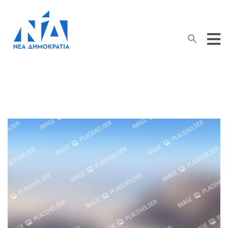
Search Button
Search
for: