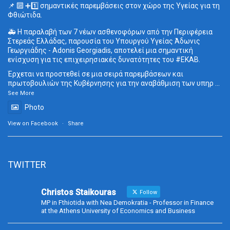
📌 🔟 ➕1️⃣ σημαντικές παρεμβάσεις στον χώρο της Υγείας για τη
Φθιώτιδα.
🚑 Η παραλαβή των 7 νέων ασθενοφόρων από την Περιφέρεια
Στερεάς Ελλάδας, παρουσία του Υπουργού Υγείας Άδωνις
Γεωργιάδης - Adonis Georgiadis, αποτελεί μια σημαντική
ενίσχυση για τις επιχειρησιακές δυνατότητες του
#ΕΚΑΒ
.
Έρχεται να προστεθεί σε μια σειρά παρεμβάσεων και
πρωτοβουλιών της Κυβέρνησης για την αναβάθμιση των υπηρ
...
See More
Photo
View on Facebook
·
Share
TWITTER
Christos Staikouras
Follow
MP in Fthiotida with Nea Demokratia - Professor in Finance
at the Athens University of Economics and Business