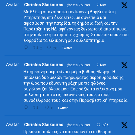
Avatar
Christos Staikouras
@cstaikouras
·
2 Αυγ
Με θλίψη αποχαιρετώ τον Ιωάννη Βαρβιτσιώτη.
Υπηρέτησε, επί δεκαετίες, με συνέπεια και
αφοσίωση, την πατρίδα, τη δημόσια ζωή και την
Παράταξη της ΝΔ, αφήνοντας ξεχωριστό αποτύπωμα
στην πολιτική ιστορία της χώρας. Στους οικείους του
εκφράζω τα ειλικρινή μου συλλυπητήρια.
2
26
Twitter
Avatar
Christos Staikouras
@cstaikouras
·
2 Αυγ
Η σημερινή ημέρα είναι ημέρα βαθιάς θλίψης. Η
απώλεια δύο μελών πληρώματος αεροπυρόσβεσης,
την ώρα που έδιναν τη μάχη με τις φλόγες,
συγκλονίζει όλους μας. Εκφράζω τα ειλικρινή μου
συλλυπητήρια στις οικογένειές τους, στους
συναδέλφους τους και στην Πυροσβεστική Υπηρεσία.
6
Twitter
Avatar
Christos Staikouras
@cstaikouras
·
27 Ιούλ
Πρέπει οι πολίτες να πιστεύουν ότι οι θεσμοί