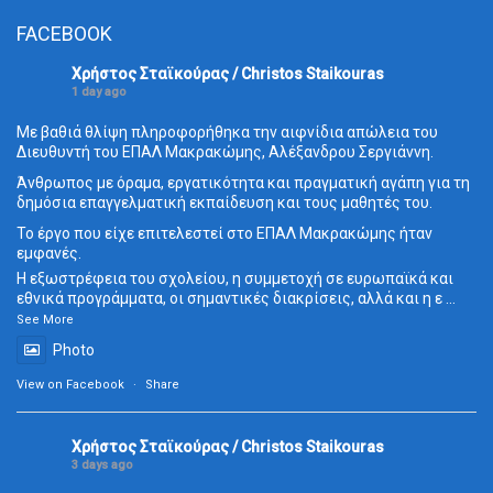
FACEBOOK
Χρήστος Σταϊκούρας / Christos Staikouras
1 day ago
Με βαθιά θλίψη πληροφορήθηκα την αιφνίδια απώλεια του
Διευθυντή του ΕΠΑΛ Μακρακώμης, Αλέξανδρου Σεργιάννη.
Άνθρωπος με όραμα, εργατικότητα και πραγματική αγάπη για τη
δημόσια επαγγελματική εκπαίδευση και τους μαθητές του.
Το έργο που είχε επιτελεστεί στο ΕΠΑΛ Μακρακώμης ήταν
εμφανές.
Η εξωστρέφεια του σχολείου, η συμμετοχή σε ευρωπαϊκά και
εθνικά προγράμματα, οι σημαντικές διακρίσεις, αλλά και η ε
...
See More
Photo
View on Facebook
·
Share
Χρήστος Σταϊκούρας / Christos Staikouras
3 days ago