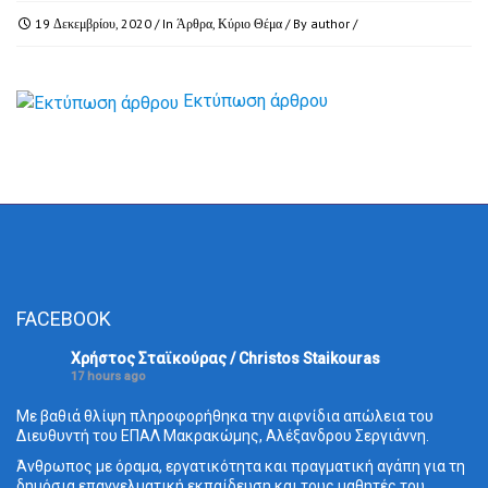
19 Δεκεμβρίου, 2020
/ In
Άρθρα
,
Κύριο Θέμα
/ By
author
/
Εκτύπωση άρθρου
FACEBOOK
Χρήστος Σταϊκούρας / Christos Staikouras
17 hours ago
Με βαθιά θλίψη πληροφορήθηκα την αιφνίδια απώλεια του
Διευθυντή του ΕΠΑΛ Μακρακώμης, Αλέξανδρου Σεργιάννη.
Άνθρωπος με όραμα, εργατικότητα και πραγματική αγάπη για τη
δημόσια επαγγελματική εκπαίδευση και τους μαθητές του.