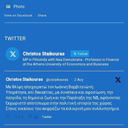
Photo
View on Facebook
·
Share
TWITTER
Christos Staikouras
Follow
MP in Fthiotida with Nea Demokratia - Professor in Finance
at the Athens University of Economics and Business
ta
Christos Staikouras
@cstaikouras
·
2 Αυγ
Με θλίψη αποχαιρετώ τον Ιωάννη Βαρβιτσιώτη.
Υπηρέτησε, επί δεκαετίες, με συνέπεια και αφοσίωση, την
πατρίδα, τη δημόσια ζωή και την Παράταξη της ΝΔ, αφήνοντας
ξεχωριστό αποτύπωμα στην πολιτική ιστορία της χώρας.
Στους οικείους του εκφράζω τα ειλικρινή μου συλλυπητήρια.
2
26
Twitter