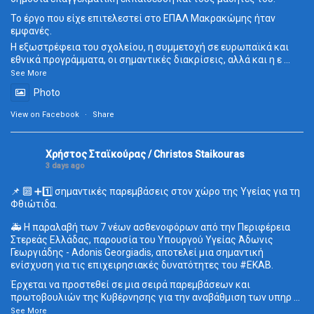
Το έργο που είχε επιτελεστεί στο ΕΠΑΛ Μακρακώμης ήταν
εμφανές.
Η εξωστρέφεια του σχολείου, η συμμετοχή σε ευρωπαϊκά και
εθνικά προγράμματα, οι σημαντικές διακρίσεις, αλλά και η ε
...
See More
Photo
View on Facebook
·
Share
Χρήστος Σταϊκούρας / Christos Staikouras
3 days ago
📌 🔟 ➕1️⃣ σημαντικές παρεμβάσεις στον χώρο της Υγείας για τη
Φθιώτιδα.
🚑 Η παραλαβή των 7 νέων ασθενοφόρων από την Περιφέρεια
Στερεάς Ελλάδας, παρουσία του Υπουργού Υγείας Άδωνις
Γεωργιάδης - Adonis Georgiadis, αποτελεί μια σημαντική
ενίσχυση για τις επιχειρησιακές δυνατότητες του
#ΕΚΑΒ
.
Έρχεται να προστεθεί σε μια σειρά παρεμβάσεων και
πρωτοβουλιών της Κυβέρνησης για την αναβάθμιση των υπηρ
...
See More