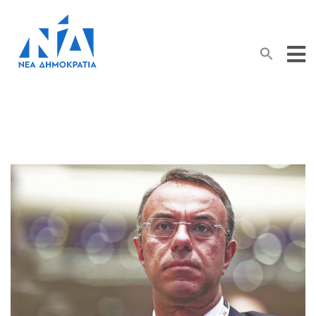
Search Button
Search
for: