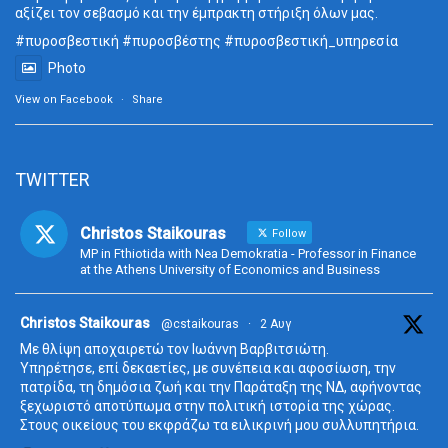
αξίζει τον σεβασμό και την έμπρακτη στήριξη όλων μας.
#πυροσβεστική
#πυροσβέστης
#πυροσβεστική_
υπηρεσία
Photo
View on Facebook
·
Share
TWITTER
Christos Staikouras
Follow
MP in Fthiotida with Nea Demokratia - Professor in Finance
at the Athens University of Economics and Business
ta
Christos Staikouras
@cstaikouras
·
2 Αυγ
Με θλίψη αποχαιρετώ τον Ιωάννη Βαρβιτσιώτη.
Υπηρέτησε, επί δεκαετίες, με συνέπεια και αφοσίωση, την
πατρίδα, τη δημόσια ζωή και την Παράταξη της ΝΔ, αφήνοντας
ξεχωριστό αποτύπωμα στην πολιτική ιστορία της χώρας.
Στους οικείους του εκφράζω τα ειλικρινή μου συλλυπητήρια.