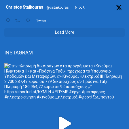
ta
Christos Staikouras
@cstaikouras
·
6 Ιούλ
Twitter
Load More
INSTAGRAM