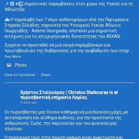
📌 🔟 ➕1️⃣ σημαντικές παρεμβάσεις στον χώρο της Υγείας για τη
Φθιώτιδα.
🚑 Η παραλαβή των 7 νέων ασθενοφόρων από την Περιφέρεια
Στερεάς Ελλάδας, παρουσία του Υπουργού Υγείας Άδωνις
Γεωργιάδης - Adonis Georgiadis, αποτελεί μια σημαντική
ενίσχυση για τις επιχειρησιακές δυνατότητες του
#ΕΚΑΒ
.
Έρχεται να προστεθεί σε μια σειρά παρεμβάσεων και
πρωτοβουλιών της Κυβέρνησης για την αναβάθμιση των υπηρ
...
See More
Photo
View on Facebook
·
Share
Χρήστος Σταϊκούρας / Christos Staikouras
is at
πυροσβεστική υπηρεσία Λαμίας.
5 days ago
Οι πυροσβέστες μας δίνουν καθημερινά μια δύσκολη μάχη, με
αυταπάρνηση και αίσθημα ευθύνης, για την προστασία της
ανθρώπινης ζωής, της περιουσίας και του φυσικού μας
πλούτου.
Η προσφορά τους στην πρώτη γραμμή είναι ανεκτίμητη και