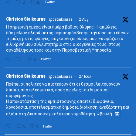
2
26
Twitter
ta
Christos Staikouras
@cstaikouras
·
2 Αυγ
Η σημερινή ημέρα είναι ημέρα βαθιάς θλίψης. Η απώλεια
δύο μελών πληρώματος αεροπυρόσβεσης, την ώρα που έδιναν
τη μάχη με τις φλόγες, συγκλονίζει όλους μας. Εκφράζω τα
ειλικρινή μου συλλυπητήρια στις οικογένειές τους, στους
συναδέλφους τους και στην Πυροσβεστική Υπηρεσία.
6
Twitter
ta
Christos Staikouras
@cstaikouras
·
27 Ιούλ
Πρέπει οι πολίτες να πιστεύουν ότι οι θεσμοί λειτουργούν
δίκαια, αποτελεσματικά, προς όφελος του δημοσίου
συμφέροντος.
Η αποκατάσταση της εμπιστοσύνης απαιτεί διαφάνεια,
λογοδοσία, αποτελεσματική δημόσια διοίκηση, ανεξάρτητη και
αξιόπιστη Δικαιοσύνη, καλύτερη νομοθέτηση.
#βουλή
3
9
Twitter