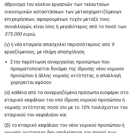
άθροισμα του κύκλου εργασιών των τελευταίων
οικονομικών καταστάσεων των μετασχηματιζόμενων
επιχειρήσεων, αφαιρουμένων τυχόν μεταξύ τους
συναλλαγών, είναι ίσος ή μεγαλύτερος από το ποσό των
375.000 ευρώ
,
(γ) η νέα εταιρεία απασχολεί περισσότερους από
9
εργαζόμενους, με πλήρη απασχόληση.
Στην περίπτωση συνεργασίας προσώπων που
πραγματοποιείται δυνάμει της ίδρυσης νέου νομικού
προσώπου ή άλλης νομικής οντότητας, η απαλλαγή
χορηγείται εφόσον:
(α) καθένα από τα συνεργαζόμενα πρόσωπα εισφέρει στο
εταιρικό κεφάλαιο του υπό ίδρυση νομικού προσώπου ή
νομικής οντότητας ποσό ίσο με το
10%
τουλάχιστον του
εταιρικού του κεφαλαίου και
(β) το εταιρικό κεφάλαιο του νέου νομικού προσώπου ή
νομικής οντότητας δεν υπολείπεται του ποσού των