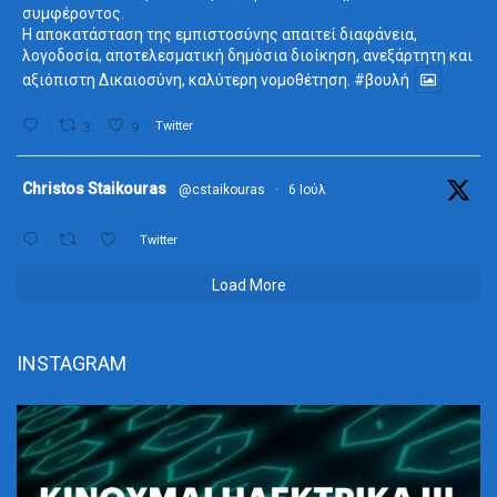
συμφέροντος.
Η αποκατάσταση της εμπιστοσύνης απαιτεί διαφάνεια,
λογοδοσία, αποτελεσματική δημόσια διοίκηση, ανεξάρτητη και
αξιόπιστη Δικαιοσύνη, καλύτερη νομοθέτηση.
#βουλή
3
9
Twitter
ta
Christos Staikouras
@cstaikouras
·
6 Ιούλ
Twitter
Load More
INSTAGRAM