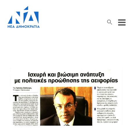
Search Button
Search
for: