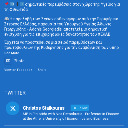
σημαντικές παρεμβάσεις στον χώρο της Υγείας για
τη Φθιώτιδα.
Η παραλαβή των 7 νέων ασθενοφόρων από την Περιφέρεια
Στερεάς Ελλάδας, παρουσία του Υπουργού Υγείας Άδωνις
Γεωργιάδης - Adonis Georgiadis, αποτελεί μια σημαντική
ενίσχυση για τις επιχειρησιακές δυνατότητες του
#ΕΚΑΒ
.
Έρχεται να προστεθεί σε μια σειρά παρεμβάσεων και
πρωτοβουλιών της Κυβέρνησης για την αναβάθμιση των υπηρ
...
See More
Photo
View on Facebook
·
Share
TWITTER
Christos Staikouras
Follow
MP in Fthiotida with Nea Demokratia - Professor in Finance
at the Athens University of Economics and Business