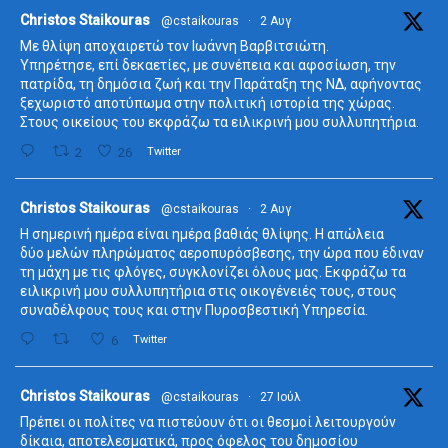
ta
Christos Staikouras
@cstaikouras
·
2 Αυγ
Με θλίψη αποχαιρετώ τον Ιωάννη Βαρβιτσιώτη.
Υπηρέτησε, επί δεκαετίες, με συνέπεια και αφοσίωση, την
πατρίδα, τη δημόσια ζωή και την Παράταξη της ΝΔ, αφήνοντας
ξεχωριστό αποτύπωμα στην πολιτική ιστορία της χώρας.
Στους οικείους του εκφράζω τα ειλικρινή μου συλλυπητήρια.
2
26
Twitter
ta
Christos Staikouras
@cstaikouras
·
2 Αυγ
Η σημερινή ημέρα είναι ημέρα βαθιάς θλίψης. Η απώλεια
δύο μελών πληρώματος αεροπυρόσβεσης, την ώρα που έδιναν
τη μάχη με τις φλόγες, συγκλονίζει όλους μας. Εκφράζω τα
ειλικρινή μου συλλυπητήρια στις οικογένειές τους, στους
συναδέλφους τους και στην Πυροσβεστική Υπηρεσία.
6
Twitter
ta
Christos Staikouras
@cstaikouras
·
27 Ιούλ
Πρέπει οι πολίτες να πιστεύουν ότι οι θεσμοί λειτουργούν
δίκαια, αποτελεσματικά, προς όφελος του δημοσίου