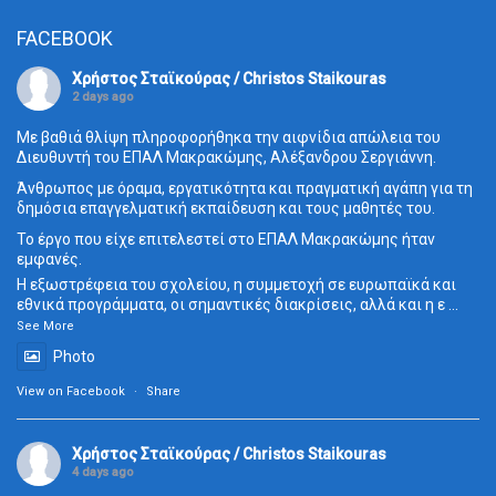
FACEBOOK
Χρήστος Σταϊκούρας / Christos Staikouras
2 days ago
Με βαθιά θλίψη πληροφορήθηκα την αιφνίδια απώλεια του
Διευθυντή του ΕΠΑΛ Μακρακώμης, Αλέξανδρου Σεργιάννη.
Άνθρωπος με όραμα, εργατικότητα και πραγματική αγάπη για τη
δημόσια επαγγελματική εκπαίδευση και τους μαθητές του.
Το έργο που είχε επιτελεστεί στο ΕΠΑΛ Μακρακώμης ήταν
εμφανές.
Η εξωστρέφεια του σχολείου, η συμμετοχή σε ευρωπαϊκά και
εθνικά προγράμματα, οι σημαντικές διακρίσεις, αλλά και η ε
...
See More
Photo
View on Facebook
·
Share
Χρήστος Σταϊκούρας / Christos Staikouras
4 days ago