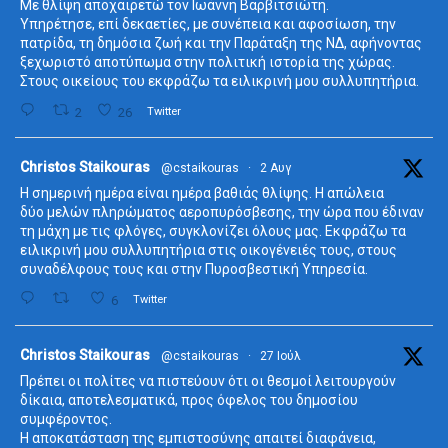
Με θλίψη αποχαιρετώ τον Ιωάννη Βαρβιτσιώτη.
Υπηρέτησε, επί δεκαετίες, με συνέπεια και αφοσίωση, την
πατρίδα, τη δημόσια ζωή και την Παράταξη της ΝΔ, αφήνοντας
ξεχωριστό αποτύπωμα στην πολιτική ιστορία της χώρας.
Στους οικείους του εκφράζω τα ειλικρινή μου συλλυπητήρια.
2
26
Twitter
ta
Christos Staikouras
@cstaikouras
·
2 Αυγ
Η σημερινή ημέρα είναι ημέρα βαθιάς θλίψης. Η απώλεια
δύο μελών πληρώματος αεροπυρόσβεσης, την ώρα που έδιναν
τη μάχη με τις φλόγες, συγκλονίζει όλους μας. Εκφράζω τα
ειλικρινή μου συλλυπητήρια στις οικογένειές τους, στους
συναδέλφους τους και στην Πυροσβεστική Υπηρεσία.
6
Twitter
ta
Christos Staikouras
@cstaikouras
·
27 Ιούλ
Πρέπει οι πολίτες να πιστεύουν ότι οι θεσμοί λειτουργούν
δίκαια, αποτελεσματικά, προς όφελος του δημοσίου
συμφέροντος.
Η αποκατάσταση της εμπιστοσύνης απαιτεί διαφάνεια,