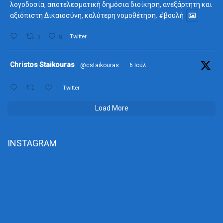
λογοδοσία, αποτελεσματική δημόσια διοίκηση, ανεξάρτητη και
αξιόπιστη Δικαιοσύνη, καλύτερη νομοθέτηση.
#βουλή
3
9
Twitter
ta
Christos Staikouras
@cstaikouras
·
6 Ιούλ
Twitter
Load More
INSTAGRAM