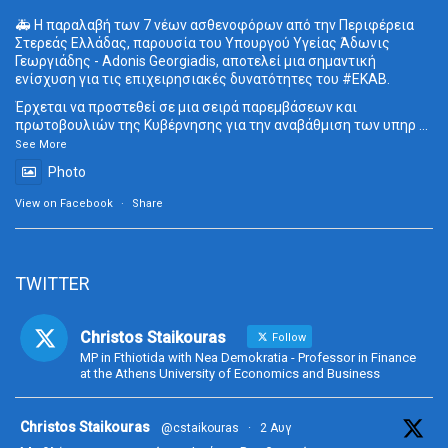
🚑 Η παραλαβή των 7 νέων ασθενοφόρων από την Περιφέρεια
Στερεάς Ελλάδας, παρουσία του Υπουργού Υγείας Άδωνις
Γεωργιάδης - Adonis Georgiadis, αποτελεί μια σημαντική
ενίσχυση για τις επιχειρησιακές δυνατότητες του
#ΕΚΑΒ
.
Έρχεται να προστεθεί σε μια σειρά παρεμβάσεων και
πρωτοβουλιών της Κυβέρνησης για την αναβάθμιση των υπηρ
...
See More
Photo
View on Facebook
·
Share
TWITTER
Christos Staikouras
Follow
MP in Fthiotida with Nea Demokratia - Professor in Finance
at the Athens University of Economics and Business
ta
Christos Staikouras
@cstaikouras
·
2 Αυγ