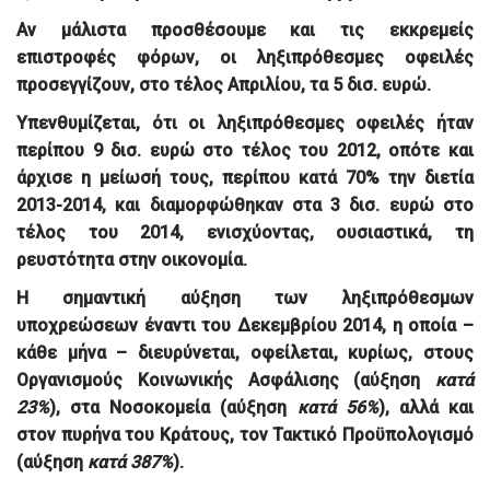
Αν μάλιστα προσθέσουμε και τις εκκρεμείς
επιστροφές φόρων, οι ληξιπρόθεσμες οφειλές
προσεγγίζουν, στο τέλος Απριλίου, τα
5 δισ. ευρώ
.
Υπενθυμίζεται, ότι οι ληξιπρόθεσμες οφειλές ήταν
περίπου
9 δισ. ευρώ στο τέλος του 2012
, οπότε και
άρχισε η μείωσή τους, περίπου κατά
70% την διετία
2013-2014
, και διαμορφώθηκαν στα
3 δισ. ευρώ στο
τέλος του 2014
, ενισχύοντας, ουσιαστικά, τη
ρευστότητα στην οικονομία.
Η σημαντική αύξηση των ληξιπρόθεσμων
υποχρεώσεων έναντι του Δεκεμβρίου 2014, η οποία –
κάθε μήνα – διευρύνεται,
οφείλεται
, κυρίως, στους
Οργανισμούς Κοινωνικής Ασφάλισης
(αύξηση
κατά
23%
), στα
Νοσοκομεία
(αύξηση
κατά 56%
), αλλά και
στον πυρήνα του Κράτους, τον Τακτικό Προϋπολογισμό
(αύξηση
κατά 387%
).