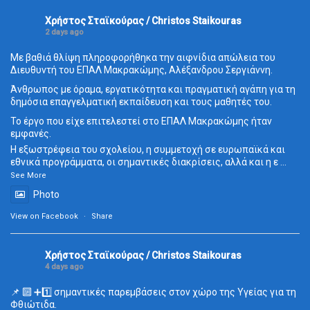
Χρήστος Σταϊκούρας / Christos Staikouras
2 days ago
Με βαθιά θλίψη πληροφορήθηκα την αιφνίδια απώλεια του
Διευθυντή του ΕΠΑΛ Μακρακώμης, Αλέξανδρου Σεργιάννη.
Άνθρωπος με όραμα, εργατικότητα και πραγματική αγάπη για τη
δημόσια επαγγελματική εκπαίδευση και τους μαθητές του.
Το έργο που είχε επιτελεστεί στο ΕΠΑΛ Μακρακώμης ήταν
εμφανές.
Η εξωστρέφεια του σχολείου, η συμμετοχή σε ευρωπαϊκά και
εθνικά προγράμματα, οι σημαντικές διακρίσεις, αλλά και η ε
...
See More
Photo
View on Facebook
·
Share
Χρήστος Σταϊκούρας / Christos Staikouras
4 days ago
📌 🔟 ➕1️⃣ σημαντικές παρεμβάσεις στον χώρο της Υγείας για τη
Φθιώτιδα.