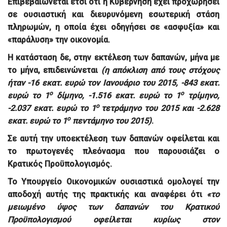
Επιβεβαιώνεται έτσι ότι
η Κυβέρνηση έχει προχωρήσει
σε ουσιαστική και διευρυνόμενη εσωτερική στάση
πληρωμών, η οποία έχει οδηγήσει σε «ασφυξία» και
«παράλυση» την οικονομία.
Η κατάσταση δε, στην εκτέλεση των δαπανών, μήνα με
το μήνα, επιδεινώνεται
(η απόκλιση από τους στόχους
ήταν
-16 εκατ. ευρώ
τον Ιανουάριο του 2015,
-843 εκατ.
ο
ο
ευρώ
το 1
δίμηνο,
-1.516 εκατ. ευρώ
το 1
τρίμηνο,
ο
-2.037 εκατ. ευρώ
το 1
τετράμηνο του 2015 και -2.628
ο
εκατ. ευρώ το 1
πεντάμηνο του 2015)
.
Σε αυτή την υποεκτέλεση των δαπανών οφείλεται και
το πρωτογενές πλεόνασμα που παρουσιάζει ο
Κρατικός Προϋπολογισμός
.
Το Υπουργείο Οικονομικών ουσιαστικά ομολογεί την
αποδοχή αυτής της πρακτικής και αναφέρει ότι
«το
μειωμένο ύψος των δαπανών του Κρατικού
Προϋπολογισμού οφείλεται κυρίως στον