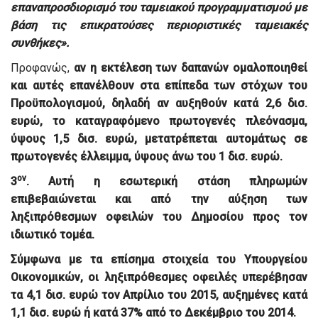
επαναπροσδιορισμό του ταμειακού προγραμματισμού με
βάση τις επικρατούσες περιοριστικές ταμειακές
συνθήκες».
Προφανώς,
αν η εκτέλεση των δαπανών ομαλοποιηθεί
και αυτές επανέλθουν στα επίπεδα των στόχων του
Προϋπολογισμού, δηλαδή αν
αυξηθούν
κατά
2,6 δισ.
ευρώ
, το καταγραφόμενο πρωτογενές πλεόνασμα,
ύψους
1,5 δισ. ευρώ
, μετατρέπεται αυτομάτως σε
πρωτογενές έλλειμμα, ύψους άνω του
1 δισ. ευρώ
.
ον
3
. Αυτή η εσωτερική στάση πληρωμών
επιβεβαιώνεται και από την αύξηση των
ληξιπρόθεσμων οφειλών του Δημοσίου προς τον
ιδιωτικό τομέα.
Σύμφωνα με τα επίσημα στοιχεία του Υπουργείου
Οικονομικών, οι ληξιπρόθεσμες οφειλές υπερέβησαν
τα
4,1 δισ. ευρώ τον Απρίλιο του 2015
, αυξημένες κατά
1,1 δισ. ευρώ ή κατά 37% από το Δεκέμβριο του 2014
.