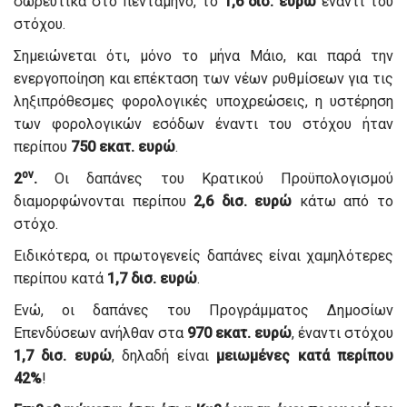
σωρευτικά στο πεντάμηνο, το
1,6 δισ. ευρώ
έναντι του
στόχου.
Σημειώνεται ότι, μόνο το μήνα Μάιο, και παρά την
ενεργοποίηση και επέκταση των νέων ρυθμίσεων για τις
ληξιπρόθεσμες φορολογικές υποχρεώσεις, η υστέρηση
των φορολογικών εσόδων έναντι του στόχου ήταν
περίπου
750 εκατ. ευρώ
.
ον
2
.
Οι δαπάνες του Κρατικού Προϋπολογισμού
διαμορφώνονται περίπου
2,6 δισ. ευρώ
κάτω από το
στόχο.
Ειδικότερα, οι πρωτογενείς δαπάνες είναι χαμηλότερες
περίπου κατά
1,7 δισ. ευρώ
.
Ενώ, οι δαπάνες του Προγράμματος Δημοσίων
Επενδύσεων ανήλθαν στα
970 εκατ. ευρώ
, έναντι στόχου
1,7 δισ. ευρώ
, δηλαδή είναι
μειωμένες κατά περίπου
42%
!