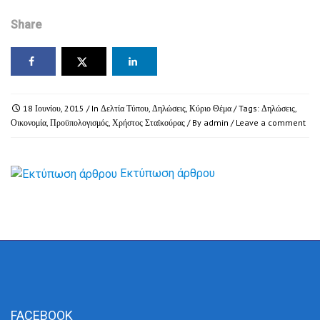
Share
18 Ιουνίου, 2015
/ In
Δελτία Τύπου
,
Δηλώσεις
,
Κύριο Θέμα
/ Tags:
Δηλώσεις
,
Οικονομία
,
Προϋπολογισμός
,
Χρήστος Σταϊκούρας
/ By
admin
/
Leave a comment
Εκτύπωση άρθρου
FACEBOOK