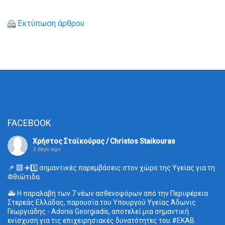
Εκτύπωση άρθρου
FACEBOOK
Χρήστος Σταϊκούρας / Christos Staikouras
2 days ago
📌 🔟 ➕1️⃣ σημαντικές παρεμβάσεις στον χώρο της Υγείας για τη
Φθιώτιδα.
🚑 Η παραλαβή των 7 νέων ασθενοφόρων από την Περιφέρεια
Στερεάς Ελλάδας, παρουσία του Υπουργού Υγείας Άδωνις
Γεωργιάδης - Adonis Georgiadis, αποτελεί μια σημαντική
ενίσχυση για τις επιχειρησιακές δυνατότητες του
#ΕΚΑΒ
.