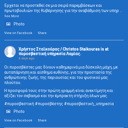
Έρχεται να προστεθεί σε μια σειρά παρεμβάσεων και
πρωτοβουλιών της Κυβέρνησης για την αναβάθμιση των υπηρ
...
See More
Photo
View on Facebook
·
Share
Χρήστος Σταϊκούρας / Christos Staikouras
is at
πυροσβεστική υπηρεσία Λαμίας.
6 days ago
Οι πυροσβέστες μας δίνουν καθημερινά μια δύσκολη μάχη, με
αυταπάρνηση και αίσθημα ευθύνης, για την προστασία της
ανθρώπινης ζωής, της περιουσίας και του φυσικού μας
πλούτου.
Η προσφορά τους στην πρώτη γραμμή είναι ανεκτίμητη και
αξίζει τον σεβασμό και την έμπρακτη στήριξη όλων μας.
#πυροσβεστική
#πυροσβέστης
#πυροσβεστική_
υπηρεσία
Photo
View on Facebook
·
Share