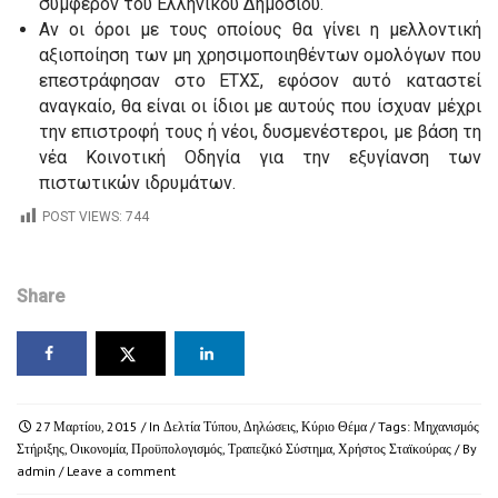
συμφέρον του Ελληνικού Δημοσίου.
Αν οι όροι με τους οποίους θα γίνει η μελλοντική
αξιοποίηση των μη χρησιμοποιηθέντων ομολόγων που
επεστράφησαν στο ΕΤΧΣ, εφόσον αυτό καταστεί
αναγκαίο, θα είναι οι ίδιοι με αυτούς που ίσχυαν μέχρι
την επιστροφή τους ή νέοι, δυσμενέστεροι, με βάση τη
νέα Κοινοτική Οδηγία για την εξυγίανση των
πιστωτικών ιδρυμάτων.
POST VIEWS:
744
Share
27 Μαρτίου, 2015
/ In
Δελτία Τύπου
,
Δηλώσεις
,
Κύριο Θέμα
/ Tags:
Μηχανισμός
Στήριξης
,
Οικονομία
,
Προϋπολογισμός
,
Τραπεζικό Σύστημα
,
Χρήστος Σταϊκούρας
/ By
admin
/
Leave a comment