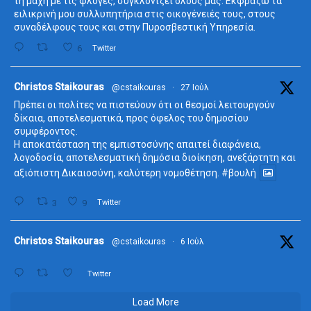
τη μάχη με τις φλόγες, συγκλονίζει όλους μας. Εκφράζω τα
ειλικρινή μου συλλυπητήρια στις οικογένειές τους, στους
συναδέλφους τους και στην Πυροσβεστική Υπηρεσία.
6
Twitter
ta
Christos Staikouras
@cstaikouras
·
27 Ιούλ
Πρέπει οι πολίτες να πιστεύουν ότι οι θεσμοί λειτουργούν
δίκαια, αποτελεσματικά, προς όφελος του δημοσίου
συμφέροντος.
Η αποκατάσταση της εμπιστοσύνης απαιτεί διαφάνεια,
λογοδοσία, αποτελεσματική δημόσια διοίκηση, ανεξάρτητη και
αξιόπιστη Δικαιοσύνη, καλύτερη νομοθέτηση.
#βουλή
3
9
Twitter
ta
Christos Staikouras
@cstaikouras
·
6 Ιούλ
Twitter
Load More