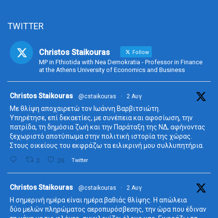
TWITTER
Christos Staikouras
Follow
MP in Fthiotida with Nea Demokratia - Professor in Finance
at the Athens University of Economics and Business
ta
Christos Staikouras
@cstaikouras
·
2 Αυγ
Με θλίψη αποχαιρετώ τον Ιωάννη Βαρβιτσιώτη.
Υπηρέτησε, επί δεκαετίες, με συνέπεια και αφοσίωση, την
πατρίδα, τη δημόσια ζωή και την Παράταξη της ΝΔ, αφήνοντας
ξεχωριστό αποτύπωμα στην πολιτική ιστορία της χώρας.
Στους οικείους του εκφράζω τα ειλικρινή μου συλλυπητήρια.
2
26
Twitter
ta
Christos Staikouras
@cstaikouras
·
2 Αυγ
Η σημερινή ημέρα είναι ημέρα βαθιάς θλίψης. Η απώλεια
δύο μελών πληρώματος αεροπυρόσβεσης, την ώρα που έδιναν