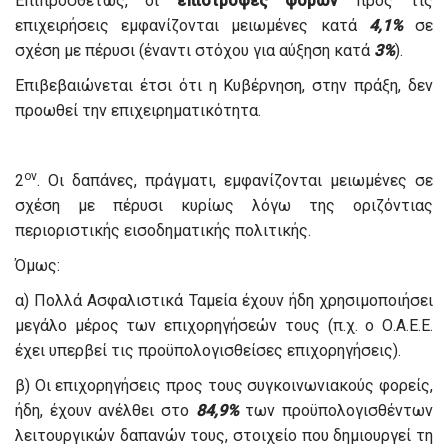
Επιπροσθέτως, οι
επιστροφές φόρων
προς τις
επιχειρήσεις εμφανίζονται μειωμένες κατά
4,1%
σε
σχέση με πέρυσι (έναντι στόχου για αύξηση κατά
3%
).
Επιβεβαιώνεται έτσι ότι η Κυβέρνηση, στην πράξη, δεν
προωθεί την επιχειρηματικότητα.
ον
2
. Οι δαπάνες, πράγματι, εμφανίζονται μειωμένες σε
σχέση με πέρυσι κυρίως λόγω της οριζόντιας
περιοριστικής εισοδηματικής πολιτικής.
Όμως:
α) Πολλά Ασφαλιστικά Ταμεία έχουν ήδη χρησιμοποιήσει
μεγάλο μέρος των επιχορηγήσεών τους (π.χ. ο Ο.Α.Ε.Ε.
έχει υπερβεί τις προϋπολογισθείσες επιχορηγήσεις).
β) Οι επιχορηγήσεις προς τους συγκοινωνιακούς φορείς,
ήδη, έχουν ανέλθει στο
84,9%
των προϋπολογισθέντων
λειτουργικών δαπανών τους, στοιχείο που δημιουργεί τη