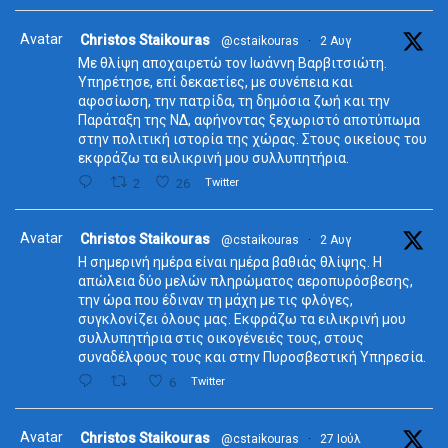
Avatar
Christos Staikouras
@cstaikouras
·
2 Αυγ
Με θλίψη αποχαιρετώ τον Ιωάννη Βαρβιτσιώτη.
Υπηρέτησε, επί δεκαετίες, με συνέπεια και
αφοσίωση, την πατρίδα, τη δημόσια ζωή και την
Παράταξη της ΝΔ, αφήνοντας ξεχωριστό αποτύπωμα
στην πολιτική ιστορία της χώρας. Στους οικείους του
εκφράζω τα ειλικρινή μου συλλυπητήρια.
2
26
Twitter
Avatar
Christos Staikouras
@cstaikouras
·
2 Αυγ
Η σημερινή ημέρα είναι ημέρα βαθιάς θλίψης. Η
απώλεια δύο μελών πληρώματος αεροπυρόσβεσης,
την ώρα που έδιναν τη μάχη με τις φλόγες,
συγκλονίζει όλους μας. Εκφράζω τα ειλικρινή μου
συλλυπητήρια στις οικογένειές τους, στους
συναδέλφους τους και στην Πυροσβεστική Υπηρεσία.
6
Twitter
Avatar
Christos Staikouras
@cstaikouras
·
27 Ιούλ