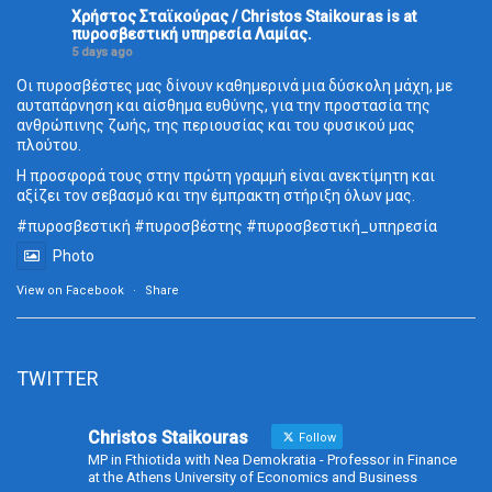
Χρήστος Σταϊκούρας / Christos Staikouras
is at
πυροσβεστική υπηρεσία Λαμίας.
5 days ago
Οι πυροσβέστες μας δίνουν καθημερινά μια δύσκολη μάχη, με
αυταπάρνηση και αίσθημα ευθύνης, για την προστασία της
ανθρώπινης ζωής, της περιουσίας και του φυσικού μας
πλούτου.
Η προσφορά τους στην πρώτη γραμμή είναι ανεκτίμητη και
αξίζει τον σεβασμό και την έμπρακτη στήριξη όλων μας.
#πυροσβεστική
#πυροσβέστης
#πυροσβεστική_
υπηρεσία
Photo
View on Facebook
·
Share
TWITTER
Christos Staikouras
Follow
MP in Fthiotida with Nea Demokratia - Professor in Finance
at the Athens University of Economics and Business