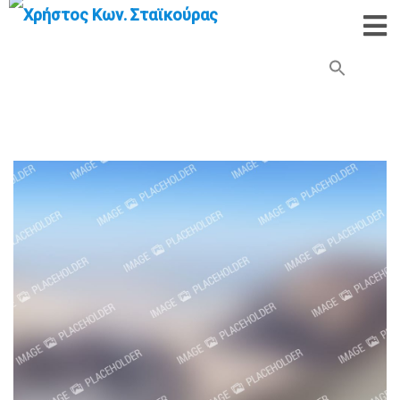
Search Button
Search
for: