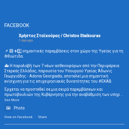
FACEBOOK
Χρήστος Σταϊκούρας / Christos Staikouras
1 day ago
📌 🔟 ➕1️⃣ σημαντικές παρεμβάσεις στον χώρο της Υγείας για τη
Φθιώτιδα.
🚑 Η παραλαβή των 7 νέων ασθενοφόρων από την Περιφέρεια
Στερεάς Ελλάδας, παρουσία του Υπουργού Υγείας Άδωνις
Γεωργιάδης - Adonis Georgiadis, αποτελεί μια σημαντική
ενίσχυση για τις επιχειρησιακές δυνατότητες του
#ΕΚΑΒ
.
Έρχεται να προστεθεί σε μια σειρά παρεμβάσεων και
πρωτοβουλιών της Κυβέρνησης για την αναβάθμιση των υπηρ
...
See More
Photo
View on Facebook
·
Share