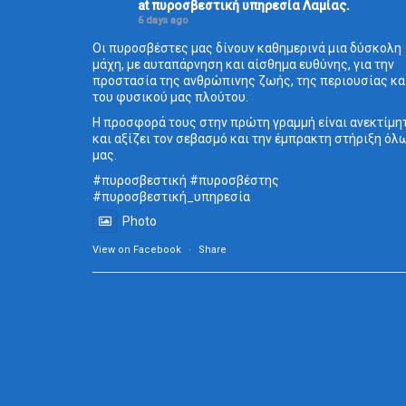
at πυροσβεστική υπηρεσία Λαμίας.
6 days ago
Οι πυροσβέστες μας δίνουν καθημερινά μια δύσκολη
μάχη, με αυταπάρνηση και αίσθημα ευθύνης, για την
προστασία της ανθρώπινης ζωής, της περιουσίας κα
του φυσικού μας πλούτου.
Η προσφορά τους στην πρώτη γραμμή είναι ανεκτίμη
και αξίζει τον σεβασμό και την έμπρακτη στήριξη όλ
μας.
#πυροσβεστική
#πυροσβέστης
#πυροσβεστική_
υπηρεσία
Photo
View on Facebook
·
Share