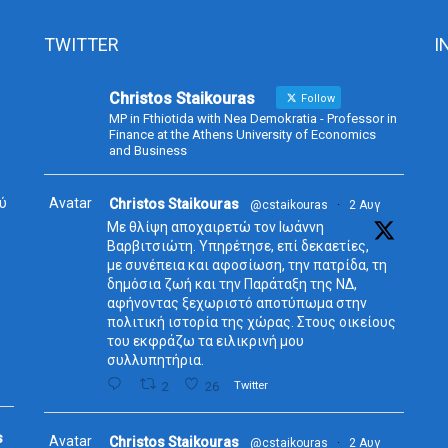
TWITTER
I
Christos Staikouras
Follow
MP in Fthiotida with Nea Demokratia - Professor in
Finance at the Athens University of Economics
and Business
ύ
Avatar
Christos Staikouras
@cstaikouras
·
2 Αυγ
Με θλίψη αποχαιρετώ τον Ιωάννη
Βαρβιτσιώτη. Υπηρέτησε, επί δεκαετίες,
με συνέπεια και αφοσίωση, την πατρίδα, τη
δημόσια ζωή και την Παράταξη της ΝΔ,
αφήνοντας ξεχωριστό αποτύπωμα στην
πολιτική ιστορία της χώρας. Στους οικείους
του εκφράζω τα ειλικρινή μου
συλλυπητήρια.
2
26
Twitter
s
Avatar
Christos Staikouras
@cstaikouras
·
2 Αυγ