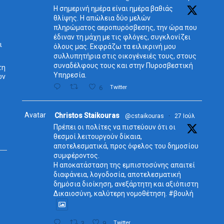
Η σημερινή ημέρα είναι ημέρα βαθιάς
θλίψης. Η απώλεια δύο μελών
πληρώματος αεροπυρόσβεσης, την ώρα που
έδιναν τη μάχη με τις φλόγες, συγκλονίζει
ι
όλους μας. Εκφράζω τα ειλικρινή μου
συλλυπητήρια στις οικογένειές τους, στους
συναδέλφους τους και στην Πυροσβεστική
τη
Υπηρεσία.
ων
6
Twitter
Avatar
Christos Staikouras
@cstaikouras
·
27 Ιούλ
Πρέπει οι πολίτες να πιστεύουν ότι οι
θεσμοί λειτουργούν δίκαια,
αποτελεσματικά, προς όφελος του δημοσίου
συμφέροντος.
Η αποκατάσταση της εμπιστοσύνης απαιτεί
διαφάνεια, λογοδοσία, αποτελεσματική
δημόσια διοίκηση, ανεξάρτητη και αξιόπιστη
Δικαιοσύνη, καλύτερη νομοθέτηση. #βουλή
3
9
Twitter