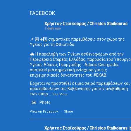
FACEBOOK
Χρήστος Σταϊκούρας / Christos Staikouras
2 days ago
📌 🔟 ➕1️⃣ σημαντικές παρεμβάσεις στον χώρο της
Υγείας για τη Φθιώτιδα.
🚑 Η παραλαβή των 7 νέων ασθενοφόρων από την
Περιφέρεια Στερεάς Ελλάδας, παρουσία του Υπουργο
Υγείας Άδωνις Γεωργιάδης - Adonis Georgiadis,
αποτελεί μια σημαντική ενίσχυση για τις
επιχειρησιακές δυνατότητες του
#ΕΚΑΒ
.
Έρχεται να προστεθεί σε μια σειρά παρεμβάσεων και
πρωτοβουλιών της Κυβέρνησης για την αναβάθμιση
των υπηρ
...
See More
Photo
View on Facebook
·
Share
Χρήστος Σταϊκούρας / Christos Staikouras
i