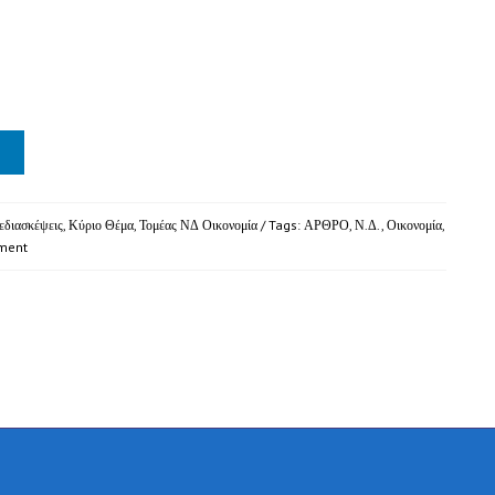
λεδιασκέψεις
,
Κύριο Θέμα
,
Τομέας ΝΔ Οικονομία
/ Tags:
ΑΡΘΡΟ
,
Ν.Δ.
,
Οικονομία
,
ment