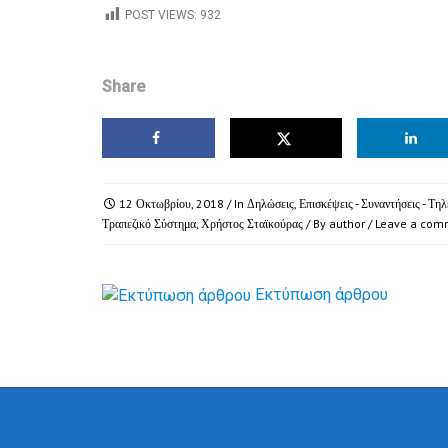
POST VIEWS:
932
Share
12 Οκτωβρίου, 2018
/ In
Δηλώσεις
,
Επισκέψεις - Συναντήσεις - Τη
Τραπεζικό Σύστημα
,
Χρήστος Σταϊκούρας
/ By
author
/
Leave a com
Εκτύπωση άρθρου