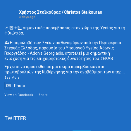
Χρήστος Σταϊκούρας / Christos Staikouras
3 days ago
📌 🔟 ➕1️⃣ σημαντικές παρεμβάσεις στον χώρο της Υγείας για τη
Φθιώτιδα.
🚑 Η παραλαβή των 7 νέων ασθενοφόρων από την Περιφέρεια
Στερεάς Ελλάδας, παρουσία του Υπουργού Υγείας Άδωνις
Γεωργιάδης - Adonis Georgiadis, αποτελεί μια σημαντική
ενίσχυση για τις επιχειρησιακές δυνατότητες του
#ΕΚΑΒ
.
Έρχεται να προστεθεί σε μια σειρά παρεμβάσεων και
πρωτοβουλιών της Κυβέρνησης για την αναβάθμιση των υπηρ
...
See More
Photo
View on Facebook
·
Share
TWITTER