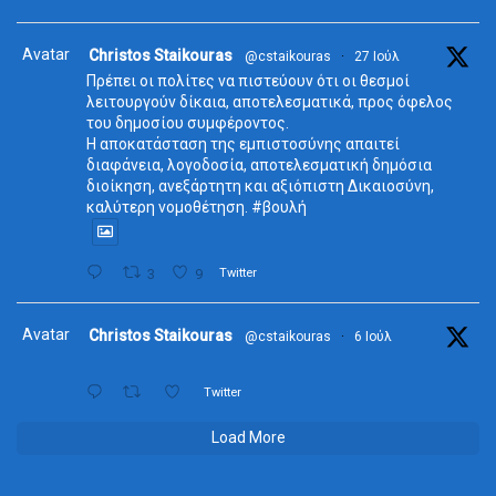
Avatar
Christos Staikouras
@cstaikouras
·
27 Ιούλ
Πρέπει οι πολίτες να πιστεύουν ότι οι θεσμοί
λειτουργούν δίκαια, αποτελεσματικά, προς όφελος
του δημοσίου συμφέροντος.
Η αποκατάσταση της εμπιστοσύνης απαιτεί
διαφάνεια, λογοδοσία, αποτελεσματική δημόσια
διοίκηση, ανεξάρτητη και αξιόπιστη Δικαιοσύνη,
καλύτερη νομοθέτηση. #βουλή
3
9
Twitter
Avatar
Christos Staikouras
@cstaikouras
·
6 Ιούλ
Twitter
Load More