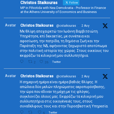
Christos Staikouras
Follow
MP in Fthiotida with Nea Demokratia - Professor in Finance
at the Athens University of Economics and Business
Avatar
Christos Staikouras
@cstaikouras
·
2 Αυγ
Με θλίψη αποχαιρετώ τον Ιωάννη Βαρβιτσιώτη.
Υπηρέτησε, επί δεκαετίες, με συνέπεια και
αφοσίωση, την πατρίδα, τη δημόσια ζωή και την
Παράταξη της ΝΔ, αφήνοντας ξεχωριστό αποτύπωμα
στην πολιτική ιστορία της χώρας. Στους οικείους του
εκφράζω τα ειλικρινή μου συλλυπητήρια.
2
26
Twitter
Avatar
Christos Staikouras
@cstaikouras
·
2 Αυγ
Η σημερινή ημέρα είναι ημέρα βαθιάς θλίψης. Η
απώλεια δύο μελών πληρώματος αεροπυρόσβεσης,
την ώρα που έδιναν τη μάχη με τις φλόγες,
συγκλονίζει όλους μας. Εκφράζω τα ειλικρινή μου
συλλυπητήρια στις οικογένειές τους, στους
συναδέλφους τους και στην Πυροσβεστική Υπηρεσία.
6
Twitter