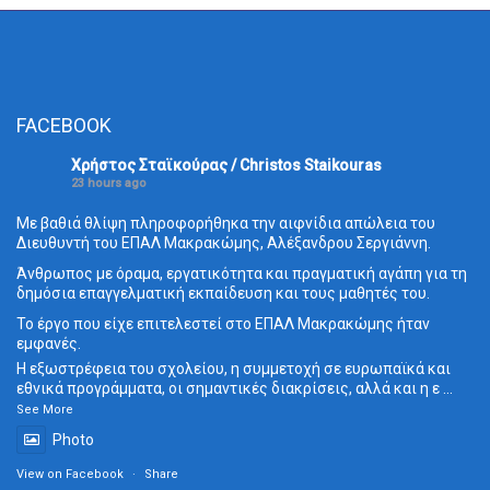
FACEBOOK
Χρήστος Σταϊκούρας / Christos Staikouras
23 hours ago
Με βαθιά θλίψη πληροφορήθηκα την αιφνίδια απώλεια του
Διευθυντή του ΕΠΑΛ Μακρακώμης, Αλέξανδρου Σεργιάννη.
Άνθρωπος με όραμα, εργατικότητα και πραγματική αγάπη για τη
δημόσια επαγγελματική εκπαίδευση και τους μαθητές του.
Το έργο που είχε επιτελεστεί στο ΕΠΑΛ Μακρακώμης ήταν
εμφανές.
Η εξωστρέφεια του σχολείου, η συμμετοχή σε ευρωπαϊκά και
εθνικά προγράμματα, οι σημαντικές διακρίσεις, αλλά και η ε
...
See More
Photo
View on Facebook
·
Share