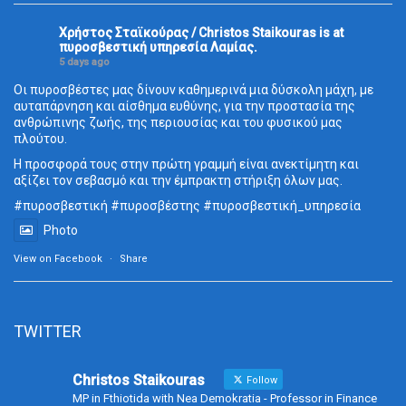
Χρήστος Σταϊκούρας / Christos Staikouras
is at
πυροσβεστική υπηρεσία Λαμίας.
5 days ago
Οι πυροσβέστες μας δίνουν καθημερινά μια δύσκολη μάχη, με
αυταπάρνηση και αίσθημα ευθύνης, για την προστασία της
ανθρώπινης ζωής, της περιουσίας και του φυσικού μας
πλούτου.
Η προσφορά τους στην πρώτη γραμμή είναι ανεκτίμητη και
αξίζει τον σεβασμό και την έμπρακτη στήριξη όλων μας.
#πυροσβεστική
#πυροσβέστης
#πυροσβεστική_
υπηρεσία
Photo
View on Facebook
·
Share
TWITTER
Christos Staikouras
Follow
MP in Fthiotida with Nea Demokratia - Professor in Finance