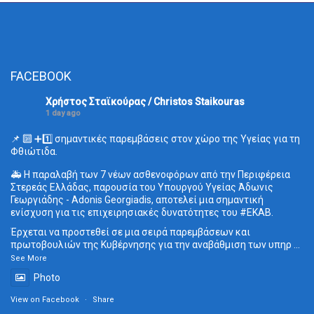
FACEBOOK
Χρήστος Σταϊκούρας / Christos Staikouras
1 day ago
📌 🔟 ➕1️⃣ σημαντικές παρεμβάσεις στον χώρο της Υγείας για τη
Φθιώτιδα.
🚑 Η παραλαβή των 7 νέων ασθενοφόρων από την Περιφέρεια
Στερεάς Ελλάδας, παρουσία του Υπουργού Υγείας Άδωνις
Γεωργιάδης - Adonis Georgiadis, αποτελεί μια σημαντική
ενίσχυση για τις επιχειρησιακές δυνατότητες του
#ΕΚΑΒ
.
Έρχεται να προστεθεί σε μια σειρά παρεμβάσεων και
πρωτοβουλιών της Κυβέρνησης για την αναβάθμιση των υπηρ
...
See More
Photo
View on Facebook
·
Share