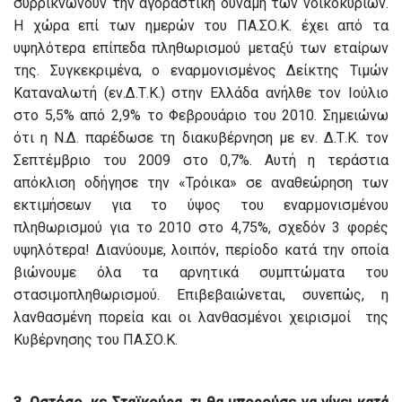
συρρικνώνουν την αγοραστική δύναμη των νοικοκυριών.
Η χώρα επί των ημερών του ΠΑ.ΣΟ.Κ. έχει από τα
υψηλότερα επίπεδα πληθωρισμού μεταξύ των εταίρων
της. Συγκεκριμένα, ο εναρμονισμένος Δείκτης Τιμών
Καταναλωτή (εν.Δ.Τ.Κ.) στην Ελλάδα ανήλθε τον Ιούλιο
στο 5,5% από 2,9% το Φεβρουάριο του 2010. Σημειώνω
ότι η Ν.Δ. παρέδωσε τη διακυβέρνηση με εν. Δ.Τ.Κ. τον
Σεπτέμβριο του 2009 στο 0,7%. Αυτή η τεράστια
απόκλιση οδήγησε την «Τρόικα» σε αναθεώρηση των
εκτιμήσεων για το ύψος του εναρμονισμένου
πληθωρισμού για το 2010 στο 4,75%,
σχεδόν 3 φορές
υψηλότερα! Διανύουμε, λοιπόν, περίοδο κατά την οποία
βιώνουμε όλα τα αρνητικά συμπτώματα του
στασιμοπληθωρισμού. Επιβεβαιώνεται, συνεπώς, η
λανθασμένη πορεία και οι λανθασμένοι χειρισμοί της
Κυβέρνησης του ΠΑ.ΣΟ.Κ.