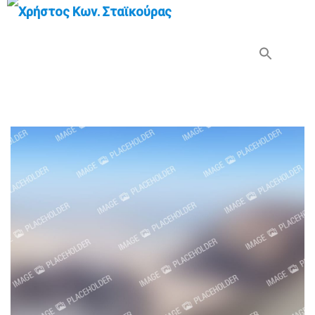
Search Button
Search
for: