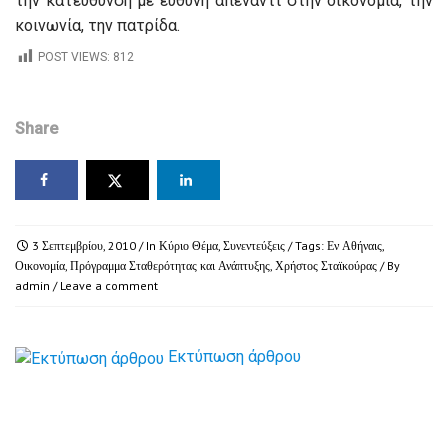
την κατεύθυνση με ευθύνη απέναντι στην οικονομία, την
κοινωνία, την πατρίδα.
POST VIEWS:
812
Share
3 Σεπτεμβρίου, 2010
/ In
Κύριο Θέμα
,
Συνεντεύξεις
/ Tags:
Εν Αθήναις
,
Οικονομία
,
Πρόγραμμα Σταθερότητας και Ανάπτυξης
,
Χρήστος Σταϊκούρας
/ By
admin
/
Leave a comment
Εκτύπωση άρθρου