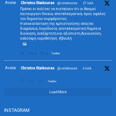
Avatar
Christos Staikouras
@cstaikouras
·
27 Ιούλ
Πρέπει οι πολίτες να πιστεύουν ότι οι θεσμοί
λειτουργούν δίκαια, αποτελεσματικά, προς όφελος
του δημοσίου συμφέροντος.
Η αποκατάσταση της εμπιστοσύνης απαιτεί
διαφάνεια, λογοδοσία, αποτελεσματική δημόσια
διοίκηση, ανεξάρτητη και αξιόπιστη Δικαιοσύνη,
καλύτερη νομοθέτηση. #βουλή
3
9
Twitter
Avatar
Christos Staikouras
@cstaikouras
·
6 Ιούλ
Twitter
Load More
INSTAGRAM