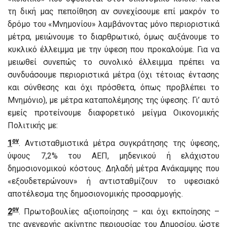
τη δική μας πεποίθηση αν συνεχίσουμε επί μακρόν το
δρόμο του «Μνημονίου» λαμβάνοντας μόνο περιοριστικά
μέτρα, μειώνουμε το διαρθρωτικό, όμως αυξάνουμε το
κυκλικό έλλειμμα με την ύφεση που προκαλούμε. Για να
μειωθεί συνεπώς το συνολικό έλλειμμα πρέπει να
συνδυάσουμε περιοριστικά μέτρα (όχι τέτοιας έντασης
και σύνθεσης και όχι πρόσθετα, όπως προβλέπει το
Μνημόνιο), με μέτρα καταπολέμησης της ύφεσης. Γι’ αυτό
εμείς προτείνουμε διαφορετικό μείγμα Οικονομικής
Πολιτικής με:
ον
1
. Αντισταθμιστικά μέτρα συγκράτησης της ύφεσης,
ύψους 7,2% του ΑΕΠ, μηδενικού ή ελάχιστου
δημοσιονομικού κόστους. Δηλαδή μέτρα Ανάκαμψης που
«εξουδετερώνουν» ή αντισταθμίζουν το υφεσιακό
αποτέλεσμα της δημοσιονομικής προσαρμογής.
ον
2
. Πρωτοβουλίες αξιοποίησης – και όχι εκποίησης –
της ανενεργής ακίνητης περιουσίας του Δημοσίου, ώστε