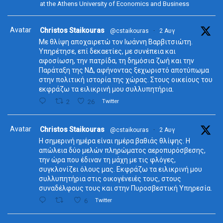
at the Athens University of Economics and Business
Avatar
Christos Staikouras
@cstaikouras
·
2 Αυγ
Με θλίψη αποχαιρετώ τον Ιωάννη Βαρβιτσιώτη.
Υπηρέτησε, επί δεκαετίες, με συνέπεια και
αφοσίωση, την πατρίδα, τη δημόσια ζωή και την
Παράταξη της ΝΔ, αφήνοντας ξεχωριστό αποτύπωμα
στην πολιτική ιστορία της χώρας. Στους οικείους του
εκφράζω τα ειλικρινή μου συλλυπητήρια.
2
26
Twitter
Avatar
Christos Staikouras
@cstaikouras
·
2 Αυγ
Η σημερινή ημέρα είναι ημέρα βαθιάς θλίψης. Η
απώλεια δύο μελών πληρώματος αεροπυρόσβεσης,
την ώρα που έδιναν τη μάχη με τις φλόγες,
συγκλονίζει όλους μας. Εκφράζω τα ειλικρινή μου
συλλυπητήρια στις οικογένειές τους, στους
συναδέλφους τους και στην Πυροσβεστική Υπηρεσία.
6
Twitter