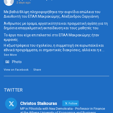
2 days ago
Με βαθιά θλίψη πληροφορήθηκα την αιφνίδια απώλεια του
Διευθυντή του ΕΠΑΛ Μακρακώμης, Αλέξανδρου Σεργιάννη.
Άνθρωπος με όραμα, εργατικότητα και πραγματική αγάπη για τη
δημόσια επαγγελματική εκπαίδευση και τους μαθητές του.
Το έργο που είχε επιτελεστεί στο ΕΠΑΛ Μακρακώμης ήταν
εμφανές.
Η εξωστρέφεια του σχολείου, η συμμετοχή σε ευρωπαϊκά και
εθνικά προγράμματα, οι σημαντικές διακρίσεις, αλλά και η ε
...
See More
Photo
View on Facebook
·
Share
TWITTER
Christos Staikouras
Follow
MP in Fthiotida with Nea Demokratia - Professor in Finance
at the Athens University of Economics and Business