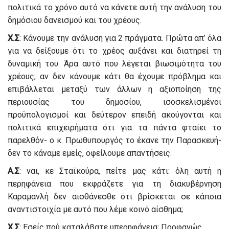
πολιτικά το χρόνο αυτό να κάνετε αυτή την ανάλυση του
δημόσιου δανεισμού και του χρέους.
Χ.Σ
: Κάνουμε την ανάλυση για 2 πράγματα. Πρώτα απ’ όλα
για να δείξουμε ότι το χρέος αυξάνει και διατηρεί τη
δυναμική του. Άρα αυτό που λέγεται βιωσιμότητα του
χρέους, αν δεν κάνουμε κάτι θα έχουμε πρόβλημα και
επιβάλλεται μεταξύ των άλλων η αξιοποίηση της
περιουσίας του δημοσίου, ισοσκελισμένοι
προϋπολογισμοί και δεύτερον επειδή ακούγονται και
πολιτικά επιχειρήματα ότι για τα πάντα φταίει το
παρελθόν- ο κ. Πρωθυπουργός το έκανε την Παρασκευή-
δεν το κάναμε εμείς, οφείλουμε απαντήσεις.
Α.Σ
: ναι, κε Σταϊκούρα, πείτε μας κάτι: όλη αυτή η
περηφάνεια που εκφράζετε για τη διακυβέρνηση
Καραμανλή δεν αισθάνεσθε ότι βρίσκεται σε κάποια
αναντιστοιχία με αυτό που λέμε κοινό αίσθημα;
Χ.Σ
: Εσείς πού καταλάβατε υπερηφάνεια; Προφανώς…