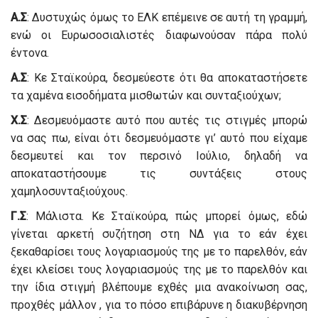
Α.Σ
: Δυστυχώς όμως το ΕΛΚ επέμεινε σε αυτή τη γραμμή,
ενώ οι Ευρωσοσιαλιστές διαφωνούσαν πάρα πολύ
έντονα.
Α.Σ
: Κε Σταϊκούρα, δεσμεύεστε ότι θα αποκαταστήσετε
τα χαμένα εισοδήματα μισθωτών και συνταξιούχων;
Χ.Σ
: Δεσμευόμαστε αυτό που αυτές τις στιγμές μπορώ
να σας πω, είναι ότι δεσμευόμαστε γι’ αυτό που είχαμε
δεσμευτεί και τον περσινό Ιούλιο, δηλαδή να
αποκαταστήσουμε τις συντάξεις στους
χαμηλοσυνταξιούχους.
Γ.Σ
: Μάλιστα. Κε Σταϊκούρα, πώς μπορεί όμως, εδώ
γίνεται αρκετή συζήτηση στη ΝΔ για το εάν έχει
ξεκαθαρίσει τους λογαριασμούς της με το παρελθόν, εάν
έχει κλείσει τους λογαριασμούς της με το παρελθόν και
την ίδια στιγμή βλέπουμε εχθές μια ανακοίνωση σας,
προχθές μάλλον , για το πόσο επιβάρυνε η διακυβέρνηση