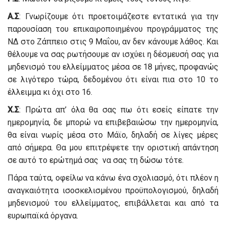
Α.Σ
: Γνωρίζουμε ότι προετοιμάζεστε εντατικά για την
παρουσίαση του επικαιροποιημένου προγράμματος της
ΝΔ στο Ζάππειο στις 9 Μαΐου, αν δεν κάνουμε λάθος. Και
θέλουμε να σας ρωτήσουμε αν ισχύει η δέσμευσή σας για
μηδενισμό του ελλείμματος μέσα σε 18 μήνες, προφανώς
σε λιγότερο τώρα, δεδομένου ότι είναι πια στο 10 το
έλλειμμα κι όχι στο 16.
Χ.Σ
: Πρώτα απ’ όλα θα σας πω ότι εσείς είπατε την
ημερομηνία, δε μπορώ να επιβεβαιώσω την ημερομηνία,
θα είναι νωρίς μέσα στο Μάϊο, δηλαδή σε λίγες μέρες
από σήμερα. Θα μου επιτρέψετε την οριστική απάντηση
σε αυτό το ερώτημά σας να σας τη δώσω τότε.
Πάρα ταύτα, οφείλω να κάνω ένα σχολιασμό, ότι πλέον η
αναγκαιότητα ισοσκελισμένου προϋπολογισμού, δηλαδή
μηδενισμού του ελλείμματος, επιβάλλεται και από τα
ευρωπαϊκά όργανα.