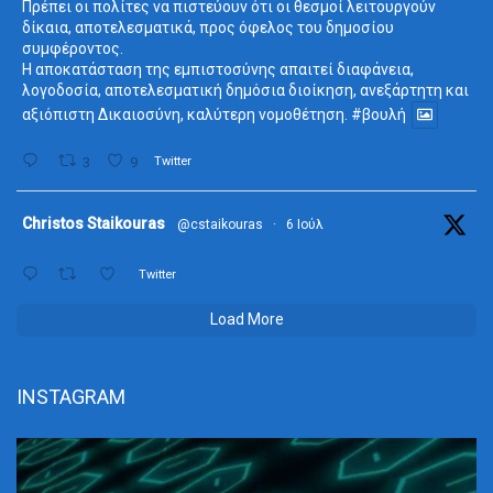
Πρέπει οι πολίτες να πιστεύουν ότι οι θεσμοί λειτουργούν
δίκαια, αποτελεσματικά, προς όφελος του δημοσίου
συμφέροντος.
Η αποκατάσταση της εμπιστοσύνης απαιτεί διαφάνεια,
λογοδοσία, αποτελεσματική δημόσια διοίκηση, ανεξάρτητη και
αξιόπιστη Δικαιοσύνη, καλύτερη νομοθέτηση.
#βουλή
3
9
Twitter
ta
Christos Staikouras
@cstaikouras
·
6 Ιούλ
Twitter
Load More
INSTAGRAM