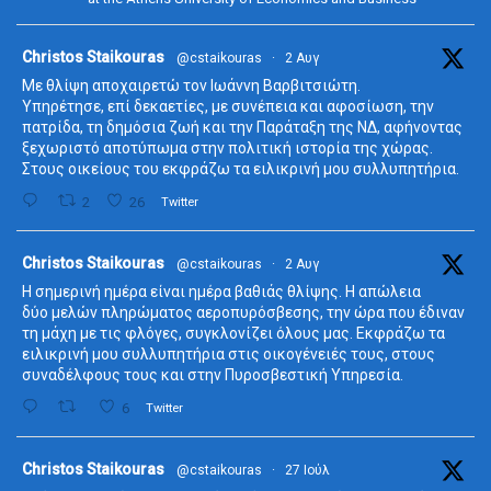
ta
Christos Staikouras
@cstaikouras
·
2 Αυγ
Με θλίψη αποχαιρετώ τον Ιωάννη Βαρβιτσιώτη.
Υπηρέτησε, επί δεκαετίες, με συνέπεια και αφοσίωση, την
πατρίδα, τη δημόσια ζωή και την Παράταξη της ΝΔ, αφήνοντας
ξεχωριστό αποτύπωμα στην πολιτική ιστορία της χώρας.
Στους οικείους του εκφράζω τα ειλικρινή μου συλλυπητήρια.
2
26
Twitter
ta
Christos Staikouras
@cstaikouras
·
2 Αυγ
Η σημερινή ημέρα είναι ημέρα βαθιάς θλίψης. Η απώλεια
δύο μελών πληρώματος αεροπυρόσβεσης, την ώρα που έδιναν
τη μάχη με τις φλόγες, συγκλονίζει όλους μας. Εκφράζω τα
ειλικρινή μου συλλυπητήρια στις οικογένειές τους, στους
συναδέλφους τους και στην Πυροσβεστική Υπηρεσία.
6
Twitter
ta
Christos Staikouras
@cstaikouras
·
27 Ιούλ