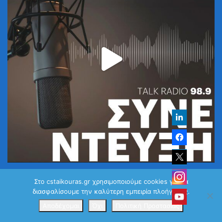
Ακολουθήστε στο Instagram
Στο cstaikouras.gr χρησιμοποιούμε cookies για να
διασφαλίσουμε την καλύτερη εμπειρία πλοήγησης.
Αποδέχομαι
Όχι
Πολιτική Προστασίας