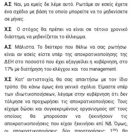
Α.Σ
: Ναι, μα εμείς δε λέμε αυτό. Ρωτάμε αν εσείς έχετε
ένα σχέδιο με βάση το οποίο μπορείτε να το μηδενίσετε
σε μήνες.
Χ.Σ
: Ο στόχος θα πρέπει να είναι σε τέτοιο χρονικό
διάστημα, να μηδενίζεται το έλλειμμα.
Α.Σ
: Μάλιστα. Το δεύτερο που θέλω να σας ρωτήσω
είναι αν εσείς είστε υπέρ της αποκρατικοποίησης της
ΔΕΗ στο ποσοστό που έχει εξαγγείλει η κυβέρνηση, στο
17% με διατήρηση του ελέγχου και του management.
Χ.Σ
: Κατ’ αντιστοιχία, θα σας απαντήσω με τον ίδιο
τρόπο. Θα κάνω όμως ένα γενικό σχόλιο. Είμαστε υπέρ
των ιδιωτικοποιήσεων, λέγαμε στην κυβέρνηση ότι δεν
τόλμησε να προχωρήσει τις αποκρατικοποιήσεις. Τους
είχαμε δώσει και συγκεκριμένους οργανισμούς απ’ τους
οποίους θα μπορούσαν να ξεκινήσουν τις
αποκρατικοποιήσεις που είχαν ξεκινήσει επί ΝΔ. Όμως,
ον
οι αποκρατικοποιήσεις, δύο παρατηρήσεις: 1
) θα