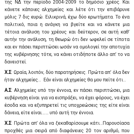
της ΝΔ την περίοδο 2004-2009 το δημόσιο χρέος. Και
κάνετε κάποιες αλχημείες και λέτε ότι την επιβάρυνε
μόλις 7 δις ευρώ. Ειλικρινά, έχω δύο ερωτήματα. Το ένα
πολιτικό, ποια η ανάγκη να βγείτε και να κάνετε μια
τέτοια ανάλυση του χρέους και δεύτερον, σε αυτή καθ’
αυτήν την ανάλυση, τη θεωρώ ότι δεν ωφελεί σε τίποτα
και εν πάσει περιπτώσει ωσάν να ομολογεί την αποτυχία
της κυβέρνησης τότε, να κάνει οτιδήποτε άλλο απ’ το να
δανειστεί.
Χ.Σ
: Ωραία, λοιπόν, δύο παρατηρήσεις. Πρώτα απ’ όλα δεν
ήταν αλχημείες… Εάν είναι αλχημείες θα μου πείτε ότι…
Α.Σ
: Αλχημείες υπό την έννοια, εν πάσει περιπτώσει, μια
κυβέρνηση είναι για να εισπράξει, να έχει φόρους, να έχει
έσοδα και να εξυπηρετεί τις υποχρεώσεις της είτε είναι
δάνεια, είτε είναι……. υπό αυτή την έννοια.
Χ.Σ
: Πρώτα απ’ όλα να ξεκαθαρίσουμε κάτι…Παρουσίασα
προχθές μια σειρά από διαφάνειες 20 τον αριθμό, που