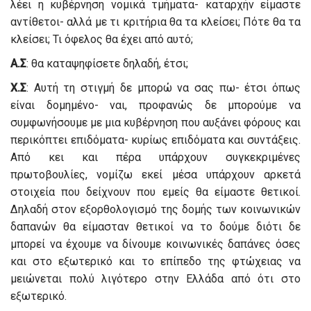
λέει η κυβέρνηση νομικά τμήματα- καταρχήν είμαστε
αντίθετοι- αλλά με τι κριτήρια θα τα κλείσει; Πότε θα τα
κλείσει; Τι όφελος θα έχει από αυτό;
Α.Σ
: θα καταψηφίσετε δηλαδή, έτσι;
Χ.Σ
: Αυτή τη στιγμή δε μπορώ να σας πω- έτσι όπως
είναι δομημένο- ναι, προφανώς δε μπορούμε να
συμφωνήσουμε με μια κυβέρνηση που αυξάνει φόρους και
περικόπτει επιδόματα- κυρίως επιδόματα και συντάξεις.
Από κει και πέρα υπάρχουν συγκεκριμένες
πρωτοβουλίες, νομίζω εκεί μέσα υπάρχουν αρκετά
στοιχεία που δείχνουν που εμείς θα είμαστε θετικοί.
Δηλαδή στον εξορθολογισμό της δομής των κοινωνικών
δαπανών θα είμασταν θετικοί να το δούμε διότι δε
μπορεί να έχουμε να δίνουμε κοινωνικές δαπάνες όσες
και στο εξωτερικό και το επίπεδο της φτώχειας να
μειώνεται πολύ λιγότερο στην Ελλάδα από ότι στο
εξωτερικό.