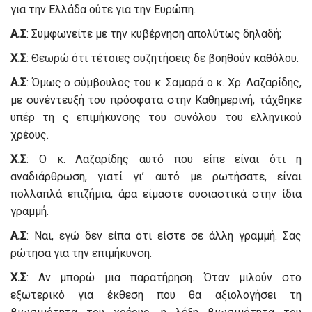
για την Ελλάδα ούτε για την Ευρώπη.
Α.Σ
: Συμφωνείτε με την κυβέρνηση απολύτως δηλαδή;
Χ.Σ
: Θεωρώ ότι τέτοιες συζητήσεις δε βοηθούν καθόλου.
Α.Σ
: Όμως ο σύμβουλος του κ. Σαμαρά ο κ. Χρ. Λαζαρίδης,
με συνέντευξή του πρόσφατα στην Καθημερινή, τάχθηκε
υπέρ τη ς επιμήκυνσης του συνόλου του ελληνικού
χρέους.
Χ.Σ
: Ο κ. Λαζαρίδης αυτό που είπε είναι ότι η
αναδιάρθρωση, γιατί γι’ αυτό με ρωτήσατε, είναι
πολλαπλά επιζήμια, άρα είμαστε ουσιαστικά στην ίδια
γραμμή.
Α.Σ
: Ναι, εγώ δεν είπα ότι είστε σε άλλη γραμμή. Σας
ρώτησα για την επιμήκυνση.
Χ.Σ
: Αν μπορώ μια παρατήρηση. Όταν μιλούν στο
εξωτερικό για έκθεση που θα αξιολογήσει τη