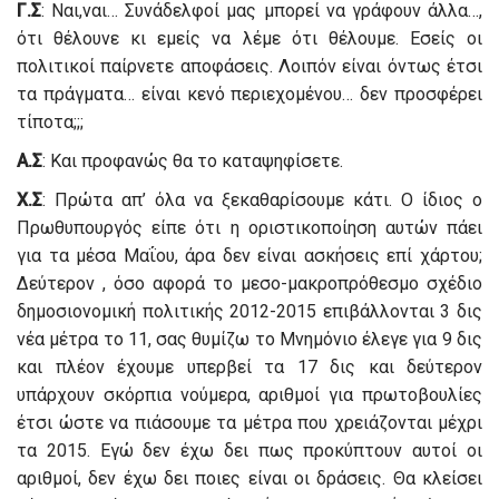
Γ.Σ
: Ναι,ναι… Συνάδελφοί μας μπορεί να γράφουν άλλα…,
ότι θέλουνε κι εμείς να λέμε ότι θέλουμε. Εσείς οι
πολιτικοί παίρνετε αποφάσεις. Λοιπόν είναι όντως έτσι
τα πράγματα… είναι κενό περιεχομένου… δεν προσφέρει
τίποτα;;;
Α.Σ
: Και προφανώς θα το καταψηφίσετε.
Χ.Σ
: Πρώτα απ’ όλα να ξεκαθαρίσουμε κάτι. Ο ίδιος ο
Πρωθυπουργός είπε ότι η οριστικοποίηση αυτών πάει
για τα μέσα Μαΐου, άρα δεν είναι ασκήσεις επί χάρτου;
Δεύτερον , όσο αφορά το μεσο-μακροπρόθεσμο σχέδιο
δημοσιονομική πολιτικής 2012-2015 επιβάλλονται 3 δις
νέα μέτρα το 11, σας θυμίζω το Μνημόνιο έλεγε για 9 δις
και πλέον έχουμε υπερβεί τα 17 δις και δεύτερον
υπάρχουν σκόρπια νούμερα, αριθμοί για πρωτοβουλίες
έτσι ώστε να πιάσουμε τα μέτρα που χρειάζονται μέχρι
τα 2015. Εγώ δεν έχω δει πως προκύπτουν αυτοί οι
αριθμοί, δεν έχω δει ποιες είναι οι δράσεις. Θα κλείσει