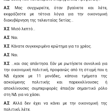
Α.Σ
: Μας συγχωρείτε, όταν βγαίνετε και λέτε,
εκφράζεστε με τέτοια λόγια για την οικονομική
διακυβέρνηση της τελευταίας 5ετίας…
Χ.Σ
: Μισό λεπτό…
Α.Σ
: Ναι.
Χ.Σ
: Κάνατε συγκεκριμένο ερώτημα για το χρέος.
Α.Σ
: Ναι.
Χ.Σ
: …και σας απάντησα. Εάν με ρωτήσετε συνολικά για
την οικονομική πολιτική, προφανώς από τη στιγμή που η
ΝΔ έχασε με 11 μονάδες, κάποια τμήματα της
ασκούμενης πολιτικής και παρεκκλίνουσες ή
αποκλίνουσες συμπεριφορές έπαιξαν σημαντικό ρόλο
στη ΝΔ για να χάσει.
Α.Σ
: Αλλά δεν έχει να κάνει με την οικονομική της
πολιτική, λέτε.