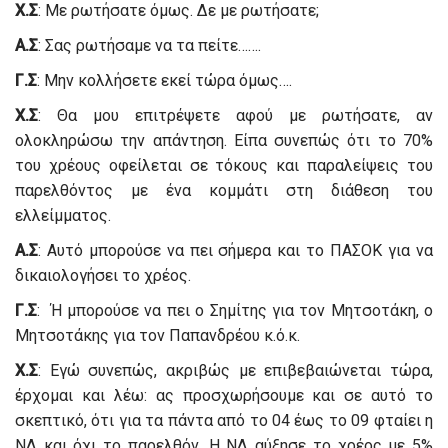
Χ.Σ
: Με ρωτήσατε όμως. Δε με ρωτήσατε;
Α.Σ
: Σας ρωτήσαμε να τα πείτε…….
Γ.Σ
: Μην κολλήσετε εκεί τώρα όμως….
Χ.Σ
: Θα μου επιτρέψετε αφού με ρωτήσατε, αν
ολοκληρώσω την απάντηση. Είπα συνεπώς ότι το 70%
του χρέους οφείλεται σε τόκους και παραλείψεις του
παρελθόντος με ένα κομμάτι στη διάθεση του
ελλείμματος.
Α.Σ
: Αυτό μπορούσε να πει σήμερα και το ΠΑΣΟΚ για να
δικαιολογήσει το χρέος.
Γ.Σ
: Ή μπορούσε να πει ο Σημίτης για τον Μητσοτάκη, ο
Μητσοτάκης για τον Παπανδρέου κ.ό.κ.
Χ.Σ
: Εγώ συνεπώς, ακριβώς με επιβεβαιώνεται τώρα,
έρχομαι και λέω: ας προσχωρήσουμε και σε αυτό το
σκεπτικό, ότι για τα πάντα από το 04 έως το 09 φταίει η
ΝΔ και όχι το παρελθόν. Η ΝΔ αύξησε το χρέος με 5%