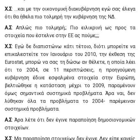
Χ.Σ
: …και με την οικονομική διακυβέρνηση εγώ σας έλεγα
ότι θα ήθελα πιο τολμηρή την κυβέρνηση της ΝΔ.
Α.Σ
: Απλώς πιο τολμηρή;; Πιο ειλικρινή ως προς τα
στοιχεία που έστελνε στην ΕΕ ας πούμε;;;;
Χ.Σ
: Εγώ δε διαπιστώνω κάτι τέτοιο, διότι μπορείτε να
επικαλεστείτε τον Ιανουάριο του 2010, την έκθεση της
Eurostat, μπορώ να σας τη δώσω αν θέλετε, η οποία λέει
ότι το 2004, σε 11 περιπτώσεις, η προηγούμενη
κυβέρνηση έδινε εσφαλμένα στοιχεία στην Ευρώπη,
βελτιώθηκε η κατάσταση μέχρι το 2009, παραμένουν
όμως σημαντικά συστημικά προβλήματα. Άρα ναι, δεν
λύθηκαν όλα τα προβλήματα το 2004- παρέμειναν
συστημικά προβλήματα.
Α.Σ
: Άρα λέτε ότι δεν έγινε παραποίηση δημοσιονομικών
στοιχείων.
Χ.Σ
: Μα παραποίηση στοιχείων δεν έγινε. Δεν είπε κανείς