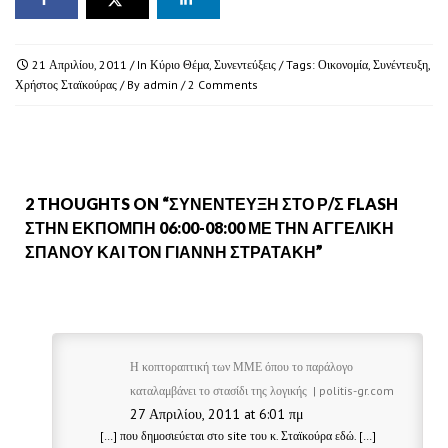
21 Απριλίου, 2011
/ In
Κύριο Θέμα
,
Συνεντεύξεις
/ Tags:
Οικονομία
,
Συνέντευξη
,
Χρήστος Σταϊκούρας
/ By
admin
/
2 Comments
2 THOUGHTS ON “
ΣΥΝΈΝΤΕΥΞΗ ΣΤΟ Ρ/Σ FLASH
ΣΤΗΝ ΕΚΠΟΜΠΉ 06:00-08:00 ΜΕ ΤΗΝ ΑΓΓΕΛΙΚΉ
ΣΠΑΝΟΎ ΚΑΙ ΤΟΝ ΓΙΆΝΝΗ ΣΤΡΑΤΆΚΗ
”
Η κοπτοραπτική των ΜΜΕ όπου το παράλογο
καταλαμβάνει το στασίδι της λογικής | politis-gr.com
27 Απριλίου, 2011 at 6:01 πμ
[…] που δημοσιεύεται στο site του κ. Σταϊκούρα εδώ. […]