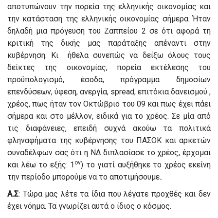
αποτυπώνουν την πορεία της ελληνικής οικονομίας και
την κατάσταση της ελληνικής οικονομίας σήμερα. Ήταν
δηλαδή μια πρόγευση του Ζαππείου 2 σε ότι αφορά τη
κριτική της δικής μας παράταξης απέναντι στην
κυβέρνηση. Κι ήθελα συνεπώς να δείξω όλους τους
δείκτες της οικονομίας, πορεία εκτέλεσης του
προϋπολογισμό, έσοδα, πρόγραμμα δημοσίων
επενδύσεων, ύφεση, ανεργία, spread, επιτόκια δανεισμού ,
χρέος, πως ήταν τον Οκτώβριο του 09 και πως έχει πάει
σήμερα και στο μέλλον, ειδικά για το χρέος. Σε μία από
τις διαφάνειες, επειδή συχνά ακούω τα πολιτικά
φληναφήματα της κυβέρνησης του ΠΑΣΟΚ και αρκετών
συναδέλφων σας ότι η ΝΔ διπλασίασε το χρέος, έρχομαι
ον
και λέω το εξής: 1
) το γιατί αυξήθηκε το χρέος εκείνη
την περίοδο μπορούμε να το αποτιμήσουμε..
Α.Σ
: Τώρα μας λέτε τα ίδια που λέγατε προχθές και δεν
έχει νόημα. Τα γνωρίζει αυτά ο ίδιος ο κόσμος.