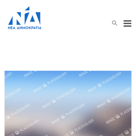
Search Button
Search
for: