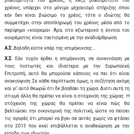
βιωσιμότητα του χρέους, η λέξη βιωσιμότητα του
χρέους, υπάρχει στο μόνιμο μηχανισμό στήριξης όπου
εάν δεν είναι βιώσιμο το χρέος, τότε ο ιδιώτης θα
συμμετέχει στην αποπληρωμή του χρέους μέσα από το
περίφημο «κούρεμα». Άρα, στο εξωτερικό η έννοια του
κουρέματος είναι ταυτισμένη με την αναδιάρθρωση.
Α.Σ
: Δηλαδή είστε υπέρ της επιμήκυνσης…..
Χ.Σ
: Εάν τυχόν έρθει η επιμήκυνση, σε συνεννόηση με
τους πιστωτές και ιδιαίτερα με την Ευρωπαϊκή
Επιτροπή, αυτό θα μπορούσε κάποιος να πει ότι είναι
ανακούφιση. Σε κάθε περίπτωση όμως, η συζήτηση ακόμη
και γι’ αυτό θεωρώ ότι δε βοηθάει τη χώρα. Διότι αυτή τη
στιγμή άλλη θα πρέπει να είναι η στόχευση της χώρας. Η
στόχευση της χώρας θα πρέπει να είναι πώς θα
βελτιώσει την οικονομική της πολιτική, ώστε να πείσει
τις αγορές ότι μπορεί να βγει σε αυτές χωρίς να φτάσει
στο 2013 που εκεί επιβάλλεται η αναθεώρηση με την
είσοδο των ιδιωτών.