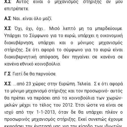
Χ.Σ
: Αυτός είναι ο μηχανισμός στήριξης αν μου
επιτρέπετε.
Α.Σ
: Ναι…είναι όλο μαζί.
Χ.Σ
: Όχι, όχι, όχι… Μισό λεπτό μη τα μπερδεύουμε.
Υπάρχει το Σύμφωνο για το ευρώ, υπάρχει η οικονομική
διακυβέρνηση, υπάρχει και ο μόνιμος μηχανισμός
στήριξης. Σε ότι αφορά το σύμφωνο για το ευρώ είναι
διακυβερνητική απόφαση, δεν πηγαίνει σε κανένα σε
κανένα εθνικό κοινοβούλιο.
Γ.Σ
: Γιατί δε θα περνούσε.
Χ.Σ
: ….από 23 χώρες στην Ευρώπη. Τελεία. Σ ε ότι αφορά
το μόνιμο μηχανισμό στήριξης και τον προσωρινό- αυτός
θα πρέπει να περάσει από τα κοινοβούλια των χωρών-
μελών μέχρι το τέλος του 2012. Έτσι ώστε να είναι σε
ισχύ από την 1-1-2013, όταν δε θα υπάρχει πλέον ο
προσωρινός μηχανισμός στήριξης. Εκεί συνεπώς έχουμε
εκφράσει την ένστασή μας για την είσοδο των ιδιωτών.