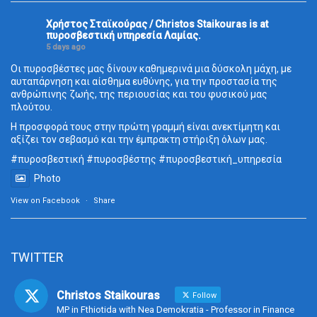
Χρήστος Σταϊκούρας / Christos Staikouras
is at
πυροσβεστική υπηρεσία Λαμίας.
5 days ago
Οι πυροσβέστες μας δίνουν καθημερινά μια δύσκολη μάχη, με
αυταπάρνηση και αίσθημα ευθύνης, για την προστασία της
ανθρώπινης ζωής, της περιουσίας και του φυσικού μας
πλούτου.
Η προσφορά τους στην πρώτη γραμμή είναι ανεκτίμητη και
αξίζει τον σεβασμό και την έμπρακτη στήριξη όλων μας.
#πυροσβεστική
#πυροσβέστης
#πυροσβεστική_
υπηρεσία
Photo
View on Facebook
·
Share
TWITTER
Christos Staikouras
Follow
MP in Fthiotida with Nea Demokratia - Professor in Finance