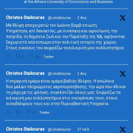
at the Athens University of Economics and Business
ta
Christos Staikouras
@cstaikouras
·
2 Αυγ
Με θλίψη αποχαιρετώ τον Ιωάννη Βαρβιτσιώτη.
Υπηρέτησε, επί δεκαετίες, με συνέπεια και αφοσίωση, την
πατρίδα, τη δημόσια ζωή και την Παράταξη της ΝΔ, αφήνοντας
ξεχωριστό αποτύπωμα στην πολιτική ιστορία της χώρας.
Στους οικείους του εκφράζω τα ειλικρινή μου συλλυπητήρια.
2
26
Twitter
ta
Christos Staikouras
@cstaikouras
·
2 Αυγ
Η σημερινή ημέρα είναι ημέρα βαθιάς θλίψης. Η απώλεια
δύο μελών πληρώματος αεροπυρόσβεσης, την ώρα που έδιναν
τη μάχη με τις φλόγες, συγκλονίζει όλους μας. Εκφράζω τα
ειλικρινή μου συλλυπητήρια στις οικογένειές τους, στους
συναδέλφους τους και στην Πυροσβεστική Υπηρεσία.
6
Twitter
ta
Christos Staikouras
@cstaikouras
·
27 Ιούλ