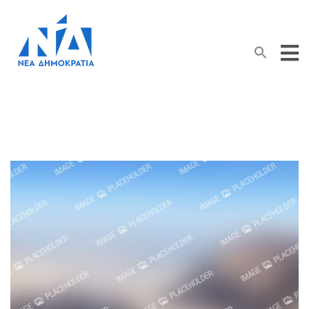
Search Button
Search
for: