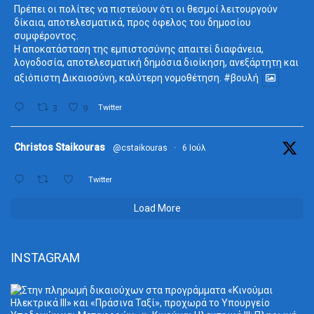
Πρέπει οι πολίτες να πιστεύουν ότι οι θεσμοί λειτουργούν
δίκαια, αποτελεσματικά, προς όφελος του δημοσίου
συμφέροντος.
Η αποκατάσταση της εμπιστοσύνης απαιτεί διαφάνεια,
λογοδοσία, αποτελεσματική δημόσια διοίκηση, ανεξάρτητη και
αξιόπιστη Δικαιοσύνη, καλύτερη νομοθέτηση.
#βουλή
3
9
Twitter
ta
Christos Staikouras
@cstaikouras
·
6 Ιούλ
Twitter
Load More
INSTAGRAM