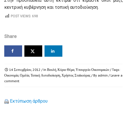
Στην προσπάθεια αυτή εκτιμώ ότι είμαστε όλοι μαζί,
κεντρική κυβέρνηση και τοπική αυτοδιοίκηση.
POST VIEWS:
698
Share
14 Σεπτεμβρίου, 2012
/ In
Βουλή
,
Κύριο Θέμα
,
Υπουργείο Οικονομικών
/ Tags:
Οικονομία
,
Ομιλία
,
Τοπική Αυτοδιοίκηση
,
Χρήστος Σταϊκούρας
/ By
admin
/
Leave a
comment
Εκτύπωση άρθρου