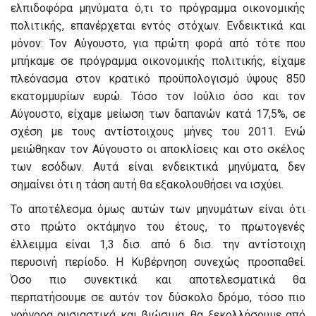
ελπιδοφόρα μηνύματα ό,τι το πρόγραμμα οικονομικής
πολιτικής, επανέρχεται εντός στόχων. Ενδεικτικά και
μόνον: Τον Αύγουστο, για πρώτη φορά από τότε που
μπήκαμε σε πρόγραμμα οικονομικής πολιτικής, είχαμε
πλεόνασμα στον κρατικό προϋπολογισμό ύψους 850
εκατομμυρίων ευρώ. Τόσο τον Ιούλιο όσο και τον
Αύγουστο, είχαμε μείωση των δαπανών κατά 17,5%, σε
σχέση με τους αντίστοιχους μήνες του 2011. Ενώ
μειώθηκαν τον Αύγουστο οι αποκλίσεις και στο σκέλος
των εσόδων. Αυτά είναι ενδεικτικά μηνύματα, δεν
σημαίνει ότι η τάση αυτή θα εξακολουθήσει να ισχύει.
Το αποτέλεσμα όμως αυτών των μηνυμάτων είναι ότι
στο πρώτο οκτάμηνο του έτους, το πρωτογενές
έλλειμμα είναι 1,3 δισ. από 6 δισ. την αντίστοιχη
περυσινή περίοδο. Η Κυβέρνηση συνεχώς προσπαθεί.
Όσο πιο συνεκτικά και αποτελεσματικά θα
περπατήσουμε σε αυτόν τον δύσκολο δρόμο, τόσο πιο
γρήγορα ουσιαστικά και βιώσιμα, θα ξεκολλήσουμε από