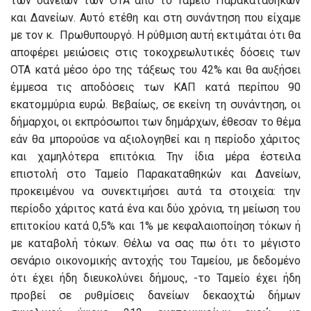
των δανείων των ΟΤΑ από το Ταμείο Παρακαταθηκών
και Δανείων. Αυτό ετέθη και στη συνάντηση που είχαμε
με τον κ. Πρωθυπουργό. Η ρύθμιση αυτή εκτιμάται ότι θα
αποφέρει μειώσεις στις τοκοχρεωλυτικές δόσεις των
ΟΤΑ κατά μέσο όρο της τάξεως του 42% και θα αυξήσει
έμμεσα τις αποδόσεις των ΚΑΠ κατά περίπου 90
εκατομμύρια ευρώ. Βεβαίως, σε εκείνη τη συνάντηση, οι
δήμαρχοι, οι εκπρόσωποι των δημάρχων, έθεσαν το θέμα
εάν θα μπορούσε να αξιολογηθεί και η περίοδο χάριτος
και χαμηλότερα επιτόκια. Την ίδια μέρα έστειλα
επιστολή στο Ταμείο Παρακαταθηκών και Δανείων,
προκειμένου να συνεκτιμήσει αυτά τα στοιχεία: την
περίοδο χάριτος κατά ένα και δύο χρόνια, τη μείωση του
επιτοκίου κατά 0,5% και 1% με κεφαλαιοποίηση τόκων ή
με καταβολή τόκων. Θέλω να σας πω ότι το μέγιστο
σενάριο οικονομικής αντοχής του Ταμείου, με δεδομένο
ότι έχει ήδη διευκολύνει δήμους, -το Ταμείο έχει ήδη
προβεί σε ρυθμίσεις δανείων δεκαοχτώ δήμων