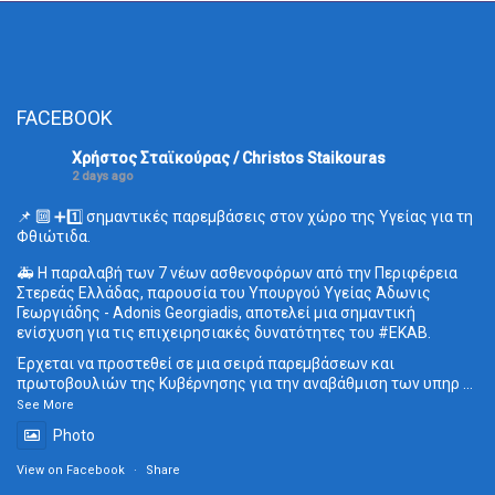
FACEBOOK
Χρήστος Σταϊκούρας / Christos Staikouras
2 days ago
📌 🔟 ➕1️⃣ σημαντικές παρεμβάσεις στον χώρο της Υγείας για τη
Φθιώτιδα.
🚑 Η παραλαβή των 7 νέων ασθενοφόρων από την Περιφέρεια
Στερεάς Ελλάδας, παρουσία του Υπουργού Υγείας Άδωνις
Γεωργιάδης - Adonis Georgiadis, αποτελεί μια σημαντική
ενίσχυση για τις επιχειρησιακές δυνατότητες του
#ΕΚΑΒ
.
Έρχεται να προστεθεί σε μια σειρά παρεμβάσεων και
πρωτοβουλιών της Κυβέρνησης για την αναβάθμιση των υπηρ
...
See More
Photo
View on Facebook
·
Share