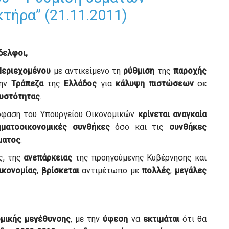
τήρα” (21.11.2011)
δελφοι,
Περιεχομένου
με αντικείμενο τη
ρύθμιση
της
παροχής
την
Τράπεζα
της
Ελλάδος
για
κάλυψη
πιστώσεων
σε
υστότητας
.
όφαση του Υπουργείου Οικονομικών
κρίνεται αναγκαία
ηματοοικονομικές
συνθήκες
όσο και τις
συνθήκες
ματος
.
ς, της
ανεπάρκειας
της προηγούμενης Κυβέρνησης και
ικονομίας
,
βρίσκεται
αντιμέτωπο με
πολλές
,
μεγάλες
μικής
μεγέθυνσης
, με την
ύφεση
να
εκτιμάται
ότι θα