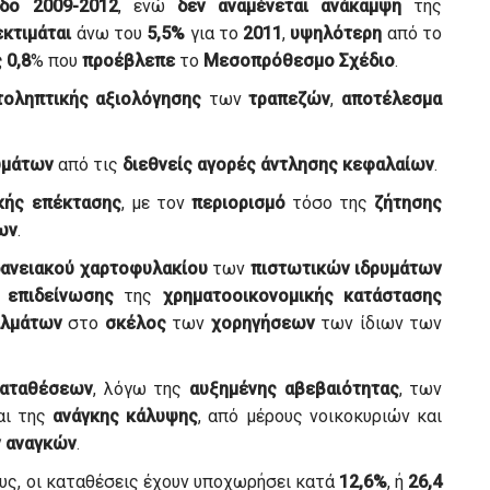
οδο 2009-2012
, ενώ
δεν αναμένεται
ανάκαμψη
της
εκτιμάται
άνω του
5,5%
για το
2011
,
υψηλότερη
από το
ς
0,8
% που
προέβλεπε
το
Μεσοπρόθεσμο
Σχέδιο
.
τοληπτικής
αξιολόγησης
των
τραπεζών
,
αποτέλεσμα
υμάτων
από τις
διεθνείς
αγορές
άντλησης
κεφαλαίων
.
κής
επέκτασης
, με τον
περιορισμό
τόσο της
ζήτησης
ων
.
ανειακού
χαρτοφυλακίου
των
πιστωτικών
ιδρυμάτων
επιδείνωσης
της
χρηματοοικονομικής
κατάστασης
λμάτων
στο
σκέλος
των
χορηγήσεων
των ίδιων των
αταθέσεων
, λόγω της
αυξημένης
αβεβαιότητας
, των
αι της
ανάγκης κάλυψης
, από μέρους νοικοκυριών και
ν αναγκών
.
ους, οι καταθέσεις έχουν υποχωρήσει κατά
12,6%
, ή
26,4