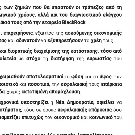
ς
των
ζημιών
που
θα υποστούν
οι
τράπεζες
από τη
ληνικού
χρέους
, αλλά και του
διαγνωστικού
ελέγχου
άκιά
τους από την
εταιρεία
BlackRock
.
αι
επιχειρήσεις
, εξαιτίας της
ασκούμενης
οικονομικής
τας
και
αδυνατούν
να
εξυπηρετήσουν
τα
χρέη
τους.
και
διορατικής
διαχείρισης
της
κατάστασης
, τόσο από
ολιτεία
με
στόχο
τη
διατήρηση
της
ευρωστίας
του
αχειρισθούν
αποτελεσματικά
τη
φύση
και το
ύψος
των
ποιοτικά
και
ποσοτικά
, την
κεφαλαιακή
τους
επάρκεια
δα
, χωρίς
εκτεταμένη
απομόχλευση
.
αχρονικά
υποστηρίζει
η
Νέα
Δημοκρατία
,
οφείλει
να
στήματος
, τόσο σε όρους
κεφαλαιακής
επάρκειας
όσο
ραματίζει
επιτυχώς
τον
οικονομικό
και
κοινωνικό
του