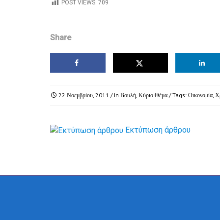
POST VIEWS:
709
Share
22 Νοεμβρίου, 2011
/ In
Βουλή
,
Κύριο Θέμα
/ Tags:
Οικονομία
,
Χ
Εκτύπωση άρθρου