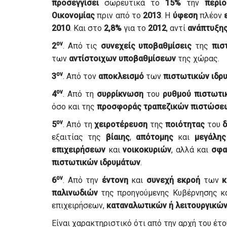
προσεγγίσει
σωρευτικά το
15%
την
περί
Οικονομίας
πριν από το
2013
. Η
ύφεση
πλέον
2010
. Και στο
2,8%
για το
2012
, αντί
ανάπτυξη
ον
2
. Από τις
συνεχείς
υποβαθμίσεις
της
πισ
των
αντίστοιχων
υποβαθμίσεων
της χώρας.
ον
3
. Από τον
αποκλεισμό
των
πιστωτικών
ιδρ
ον
4
. Από τη
συρρίκνωση
του
ρυθμού
πιστωτι
όσο και της
προσφοράς
τραπεζικών
πιστώσε
ον
5
. Από τη
χειροτέρευση
της
ποιότητας
του
δ
εξαιτίας της
βίαιης
,
απότομης
και
μεγάλης
επιχειρήσεων
και
νοικοκυριών
, αλλά και
σφα
πιστωτικών
ιδρυμάτων
.
ον
6
. Από την
έντονη
και
συνεχή
εκροή
των
κ
παλινωδιών
της προηγούμενης Κυβέρνησης κ
επιχειρήσεων,
καταναλωτικών ή λειτουργικώ
Είναι χαρακτηριστικό ότι από την αρχή του έτ