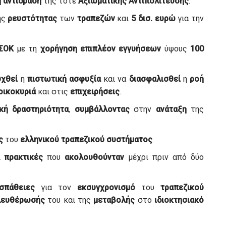
ή
αντίδραση
της τότε
Αξιωματικής
Αντιπολίτευσης
.
ης
ρευστότητας
των
τραπεζών
και
5 δισ. ευρώ
για την
ΣΟΚ
με τη
χορήγηση
επιπλέον
εγγυήσεων
ύψους
100
χθεί
η
πιστωτική
ασφυξία
και να
διασφαλισθεί
η
ροή
οικοκυριά
και στις
επιχειρήσεις
.
κή
δραστηριότητα
,
συμβάλλοντας
στην
ανάταξη
της
ς
του
ελληνικού
τραπεζικού
συστήματος
.
ι
πρακτικές
που
ακολουθούνταν
μέχρι πριν από δύο
σπάθειες
για τον
εκσυγχρονισμό
του
τραπεζικού
λευθέρωσής
του και της
μεταβολής
στο
ιδιοκτησιακό