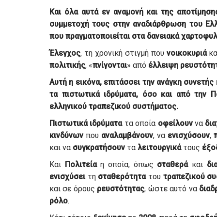
Και όλα αυτά εν
αναμονή
και της
αποτίμηση
συμμετοχή
τους στην
αναδιάρθρωση
του
Ελ
που
πραγματοποιείται
στα
δανειακά
χαρτοφυλ
Έλεγχος
, τη χρονική στιγμή που
νοικοκυριά
κ
πολιτικής
, «
πνίγονται
» από
έλλειψη
ρευστότη
Αυτή η εικόνα,
επιτάσσει
την
ανάγκη
συνετής
τα
πιστωτικά
ιδρύματα
, όσο και από την
Π
ελληνικού
τραπεζικού
συστήματος
.
Πιστωτικά
ιδρύματα
τα οποία
οφείλουν
να
δι
κινδύνων
που
αναλαμβάνουν
, να
ενισχύσουν
,
και να
συγκρατήσουν
τα
λειτουργικά
τους
έξο
Και
Πολιτεία
η οποία, όπως
σταθερά
και
δι
ενισχύσει
τη
σταθερότητα
του
τραπεζικού
συ
και σε όρους
ρευστότητας
, ώστε αυτό να
διαδ
ρόλο
.