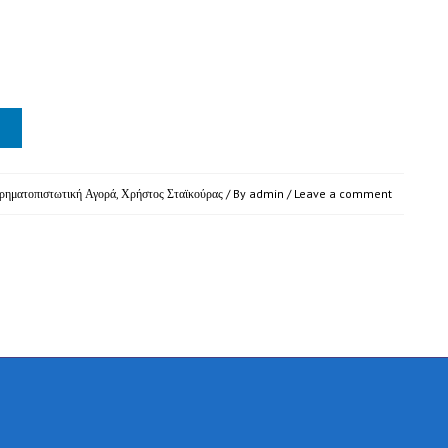
ρηματοπιστωτική Αγορά
,
Χρήστος Σταϊκούρας
/ By
admin
/
Leave a comment