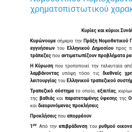
χρηματοπιστωτικού χαρακ
Κυρίες και κύριοι Συνά
Κυρώνουμε
σήμερα την
Πράξη
Νομοθετικού
εγγυήσεων
του
Ελληνικού
Δημοσίου
προς 
τράπεζες
που
αντιμετωπίζουν
προβλήματα
ρε
Η Κύρωση
που τροποποιεί την τελευταία απ
λαμβάνοντας
υπόψη τόσο τις
διεθνείς
χρ
λειτουργίας
του
Ελληνικού
τραπεζικού
συστή
Τραπεζικό
σύστημα
το οποίο,
εξαιτίας
, κυρίω
της
βαθιάς
και
παρατεταμένης
ύφεσης
της
Ο
και
διευρυνόμενες
προκλήσεις
.
Προκλήσεις
που
απορρέουν
:
ον
1
. Από την
επιβράδυνση
του
ρυθμού
οικονο