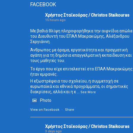
FACEBOOK
Χρήστος Σταϊκούρας / Christos Staikouras
15 hours ago
Με βαθιά θλίψη πληροφορήθηκα την αιφνίδια απώλε
του Διευθυντή του ΕΠΑΛ Μακρακώμης, Αλέξανδρου
Σεργιάννη.
Άνθρωπος με όραμα, εργατικότητα και πραγματική
αγάπη για τη δημόσια επαγγελματική εκπαίδευση και
τους μαθητές του.
Το έργο που είχε επιτελεστεί στο ΕΠΑΛ Μακρακώμης
ήταν εμφανές.
Η εξωστρέφεια του σχολείου, η συμμετοχή σε
ευρωπαϊκά και εθνικά προγράμματα, οι σημαντικές
διακρίσεις, αλλά και η ε
...
See More
Photo
View on Facebook
·
Share
Χρήστος Σταϊκούρας / Christos Staikouras
3 days ago