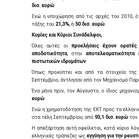
δισ. ευρώ
.
Ενώ η υποχώρηση από τις αρχές του 2010, ό
τάξης του
21,3%
, ή
50 δισ. ευρώ
.
Κυρίες και Κύριοι Συνάδελφοι,
Όλες αυτές οι
προκλήσεις
έχουν
ορατές
αποδοτικότητα
, στην
αποτελεσματικότητα
κ
πιστωτικών
ιδρυμάτων
.
Όπως προκύπτει και από τα στοιχεία της 
Σεπτέμβριο, άντλησαν από τον Μηχανισμό Πα
Ένα μήνα πριν, τον Αύγουστο, ο ίδιος μηχανι
ευρώ
.
Ενώ η χρηματοδότηση της ΕΚΤ προς τα ελλην
στα τέλη Σεπτεμβρίου, από
93,1 δισ. ευρώ
τον 
Η απεξάρτηση αυτή οφείλεται, κατά κύριο λόγ
ελληνικές τράπεζες ως
εγγύηση για την ρευσ