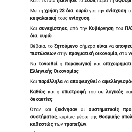
Κάτι τέτοιο
ξεκίνησε
το
2008
, παρά τη
σφοδρ
Με τη
χρήση
23 δισ. ευρώ
για την
ενίσχυση
τ
κεφαλαιακή
τους
ενίσχυση
.
Και
συνεχίστηκε
, από την
Κυβέρνηση
του
ΠΑ
δισ. ευρώ
.
Βέβαια, το
ζητούμενο
σήμερα
είναι
να
αποφευ
πιστώσεων
στην
πραγματική
οικονομία
, στα
ν
Να
τονωθεί
η
παραγωγική
και
επιχειρηματι
Ελληνικής
Οικονομίας
.
Και
παράλληλα
να
αποφευχθεί
ο
αφελληνισμό
Καθώς
και η
επιστροφή
του σε
λογικές
κα
δεκαετίες
.
Όταν και
ξεκίνησαν
οι
συστηματικές
προ
συστήματος
, κυρίως μέσω της
θεσμικής
απε
καθεστώς
των
τραπεζών
.