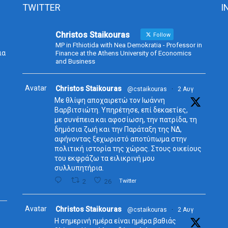
TWITTER
I
Christos Staikouras
Follow
MP in Fthiotida with Nea Demokratia - Professor in
ια
Finance at the Athens University of Economics
and Business
Avatar
Christos Staikouras
@cstaikouras
·
2 Αυγ
Με θλίψη αποχαιρετώ τον Ιωάννη
Βαρβιτσιώτη. Υπηρέτησε, επί δεκαετίες,
με συνέπεια και αφοσίωση, την πατρίδα, τη
δημόσια ζωή και την Παράταξη της ΝΔ,
αφήνοντας ξεχωριστό αποτύπωμα στην
πολιτική ιστορία της χώρας. Στους οικείους
του εκφράζω τα ειλικρινή μου
συλλυπητήρια.
2
26
Twitter
Avatar
Christos Staikouras
@cstaikouras
·
2 Αυγ
Η σημερινή ημέρα είναι ημέρα βαθιάς