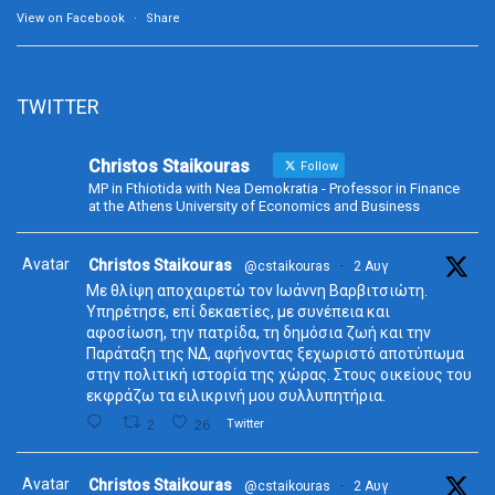
View on Facebook
·
Share
TWITTER
Christos Staikouras
Follow
MP in Fthiotida with Nea Demokratia - Professor in Finance
at the Athens University of Economics and Business
Avatar
Christos Staikouras
@cstaikouras
·
2 Αυγ
Με θλίψη αποχαιρετώ τον Ιωάννη Βαρβιτσιώτη.
Υπηρέτησε, επί δεκαετίες, με συνέπεια και
αφοσίωση, την πατρίδα, τη δημόσια ζωή και την
Παράταξη της ΝΔ, αφήνοντας ξεχωριστό αποτύπωμα
στην πολιτική ιστορία της χώρας. Στους οικείους του
εκφράζω τα ειλικρινή μου συλλυπητήρια.
2
26
Twitter
Avatar
Christos Staikouras
@cstaikouras
·
2 Αυγ