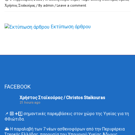
Χρήστος Σταϊκούρας
/ By
admin
/
Leave a comment
Εκτύπωση άρθρου
FACEBOOK
Χρήστος Σταϊκούρας / Christos Staikouras
21 hours ago
📌 🔟 ➕1️⃣ σημαντικές παρεμβάσεις στον χώρο της Υγείας για τη
Φθιώτιδα.
🚑 Η παραλαβή των 7 νέων ασθενοφόρων από την Περιφέρεια
Στερεάς Ελλάδας, παρουσία του Υπουργού Υγείας Άδωνις