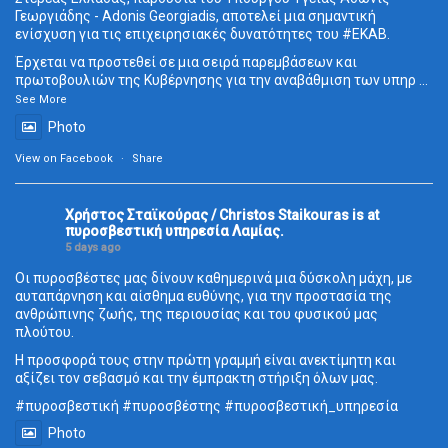
Γεωργιάδης - Adonis Georgiadis, αποτελεί μια σημαντική
ενίσχυση για τις επιχειρησιακές δυνατότητες του
#ΕΚΑΒ
.
Έρχεται να προστεθεί σε μια σειρά παρεμβάσεων και
πρωτοβουλιών της Κυβέρνησης για την αναβάθμιση των υπηρ
...
See More
Photo
View on Facebook
·
Share
Χρήστος Σταϊκούρας / Christos Staikouras
is at
πυροσβεστική υπηρεσία Λαμίας.
5 days ago
Οι πυροσβέστες μας δίνουν καθημερινά μια δύσκολη μάχη, με
αυταπάρνηση και αίσθημα ευθύνης, για την προστασία της
ανθρώπινης ζωής, της περιουσίας και του φυσικού μας
πλούτου.
Η προσφορά τους στην πρώτη γραμμή είναι ανεκτίμητη και
αξίζει τον σεβασμό και την έμπρακτη στήριξη όλων μας.
#πυροσβεστική
#πυροσβέστης
#πυροσβεστική_
υπηρεσία
Photo