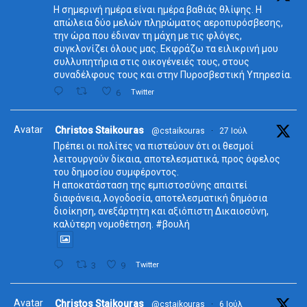
Η σημερινή ημέρα είναι ημέρα βαθιάς θλίψης. Η
απώλεια δύο μελών πληρώματος αεροπυρόσβεσης,
την ώρα που έδιναν τη μάχη με τις φλόγες,
συγκλονίζει όλους μας. Εκφράζω τα ειλικρινή μου
συλλυπητήρια στις οικογένειές τους, στους
συναδέλφους τους και στην Πυροσβεστική Υπηρεσία.
6
Twitter
Avatar
Christos Staikouras
@cstaikouras
·
27 Ιούλ
Πρέπει οι πολίτες να πιστεύουν ότι οι θεσμοί
λειτουργούν δίκαια, αποτελεσματικά, προς όφελος
του δημοσίου συμφέροντος.
Η αποκατάσταση της εμπιστοσύνης απαιτεί
διαφάνεια, λογοδοσία, αποτελεσματική δημόσια
διοίκηση, ανεξάρτητη και αξιόπιστη Δικαιοσύνη,
καλύτερη νομοθέτηση. #βουλή
3
9
Twitter
Avatar
Christos Staikouras
@cstaikouras
·
6 Ιούλ