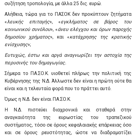
συζήτηση τροπολογία, με άλλα 25 δις. ευρώ.
Αλήθεια, τώρα για το ΠΑΣΟΚ δεν προκύπτουν ζητήματα
«
λευκής επιταγής
», «
εγκλήματος σε βάρος του
κοινωνικού συνόλου
», «
άνευ ελέγχου και όρων παροχής
δημοσίου χρήματος
», και «
κατάχρησης της κρατικής
ενίσχυσης
»;
Ευτυχώς, έστω και αργά αναγνωρίζει την αστοχία της
περυσινής του δημαγωγίας.
Σήμερα το ΠΑ.ΣΟ.Κ. υιοθετεί πλήρως την πολιτική της
Κυβέρνησης της Ν.Δ. Άλλωστε δεν είναι η πρώτη ούτε θα
είναι και η τελευταία φορά που το πράττει αυτό.
Όμως η Ν.Δ. δεν είναι ΠΑ.ΣΟ.Κ.
Η Ν.Δ. πιστεύει διαχρονικά και σταθερά στην
αναγκαιότητα της ευρωστίας του τραπεζικού
συστήματος, τόσο σε όρους κεφαλαιακής επάρκειας όσο
και σε όρους ρευστότητας, ώστε να διαδραματίζει