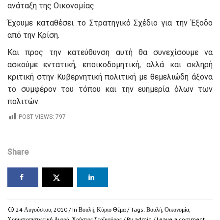
ανάταξη της Οικονομίας.
Έχουμε καταθέσει το Στρατηγικό Σχέδιο για την Έξοδο
από την Κρίση.
Και προς την κατεύθυνση αυτή θα συνεχίσουμε να
ασκούμε εντατική, εποικοδομητική, αλλά και σκληρή
κριτική στην Κυβερνητική πολιτική με θεμελιώδη άξονα
το συμφέρον του τόπου και την ευημερία όλων των
πολιτών.
POST VIEWS:
797
Share
24 Αυγούστου, 2010
/ In
Βουλή
,
Κύριο Θέμα
/ Tags:
Βουλή
,
Οικονομία
,
Χρημστοπιστωτική Αγορά
,
Χρήστος Σταϊκούρας
/ By
admin
/
Leave a comment