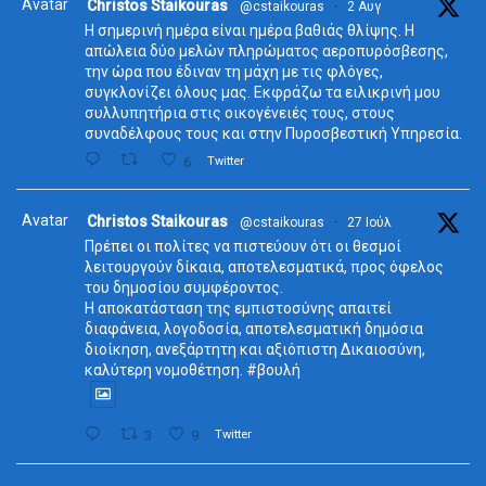
Avatar
Christos Staikouras
@cstaikouras
·
2 Αυγ
Η σημερινή ημέρα είναι ημέρα βαθιάς θλίψης. Η
απώλεια δύο μελών πληρώματος αεροπυρόσβεσης,
την ώρα που έδιναν τη μάχη με τις φλόγες,
συγκλονίζει όλους μας. Εκφράζω τα ειλικρινή μου
συλλυπητήρια στις οικογένειές τους, στους
συναδέλφους τους και στην Πυροσβεστική Υπηρεσία.
6
Twitter
Avatar
Christos Staikouras
@cstaikouras
·
27 Ιούλ
Πρέπει οι πολίτες να πιστεύουν ότι οι θεσμοί
λειτουργούν δίκαια, αποτελεσματικά, προς όφελος
του δημοσίου συμφέροντος.
Η αποκατάσταση της εμπιστοσύνης απαιτεί
διαφάνεια, λογοδοσία, αποτελεσματική δημόσια
διοίκηση, ανεξάρτητη και αξιόπιστη Δικαιοσύνη,
καλύτερη νομοθέτηση. #βουλή
3
9
Twitter