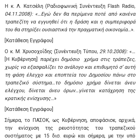
Η κ. Λ. Κατσέλη (Ραδιοφωνική Συνέντευξη Flash Radio,
04.11.2008): «…Εγώ δεν θα περίμενα ποτέ από κανένα
τραπεζίτη να εγγυηθεί ότι η δράση και η συμπεριφορά
του θα στηρίξει ουσιαστικά την πραγματική οικονομία…
».
[Κατάθεση Εγγράφου]
Ο κ. Μ. Χρυσοχοΐδης (Συνέντευξη Τύπου,
29.10.2008):
«
…
[Η Κυβέρνηση]
παρέχει
δημόσιο χρήμα στις τράπεζες,
χωρίς να εξασφαλίζει το ανάλογο και επιθυμητό σ’ αυτή
τη φάση έλεγχο και εποπτεία του Δημοσίου πάνω στο
τραπεζικό σύστημα…το δημόσιο χρήμα δίνεται άνευ
ελέγχου, δίνεται άνευ όρων…γίνεται κατάχρηση της
κρατικής ενίσχυσης…
»
[Κατάθεση Εγγράφου]
Σήμερα, το ΠΑΣΟΚ, ως Κυβέρνηση, αποφάσισε, αρχικά,
την ενίσχυση της ρευστότητας του τραπεζικού
συστήματος με 15 δισ. ευρώ και σήμερα, με την υπό