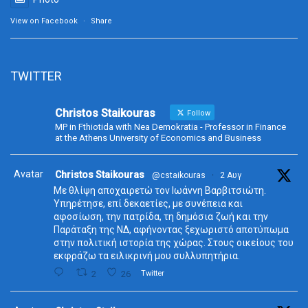
View on Facebook
·
Share
TWITTER
Christos Staikouras
Follow
MP in Fthiotida with Nea Demokratia - Professor in Finance
at the Athens University of Economics and Business
Avatar
Christos Staikouras
@cstaikouras
·
2 Αυγ
Με θλίψη αποχαιρετώ τον Ιωάννη Βαρβιτσιώτη.
Υπηρέτησε, επί δεκαετίες, με συνέπεια και
αφοσίωση, την πατρίδα, τη δημόσια ζωή και την
Παράταξη της ΝΔ, αφήνοντας ξεχωριστό αποτύπωμα
στην πολιτική ιστορία της χώρας. Στους οικείους του
εκφράζω τα ειλικρινή μου συλλυπητήρια.
2
26
Twitter