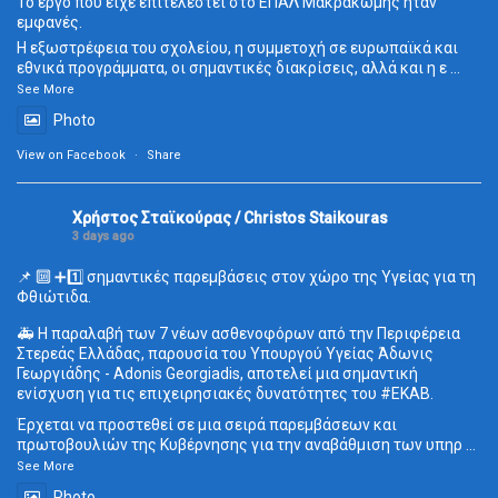
Το έργο που είχε επιτελεστεί στο ΕΠΑΛ Μακρακώμης ήταν
εμφανές.
Η εξωστρέφεια του σχολείου, η συμμετοχή σε ευρωπαϊκά και
εθνικά προγράμματα, οι σημαντικές διακρίσεις, αλλά και η ε
...
See More
Photo
View on Facebook
·
Share
Χρήστος Σταϊκούρας / Christos Staikouras
3 days ago
📌 🔟 ➕1️⃣ σημαντικές παρεμβάσεις στον χώρο της Υγείας για τη
Φθιώτιδα.
🚑 Η παραλαβή των 7 νέων ασθενοφόρων από την Περιφέρεια
Στερεάς Ελλάδας, παρουσία του Υπουργού Υγείας Άδωνις
Γεωργιάδης - Adonis Georgiadis, αποτελεί μια σημαντική
ενίσχυση για τις επιχειρησιακές δυνατότητες του
#ΕΚΑΒ
.
Έρχεται να προστεθεί σε μια σειρά παρεμβάσεων και
πρωτοβουλιών της Κυβέρνησης για την αναβάθμιση των υπηρ
...
See More
Photo