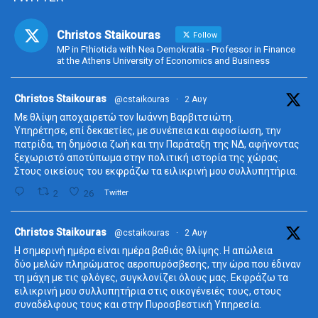
Christos Staikouras
Follow
MP in Fthiotida with Nea Demokratia - Professor in Finance
at the Athens University of Economics and Business
ta
Christos Staikouras
@cstaikouras
·
2 Αυγ
Με θλίψη αποχαιρετώ τον Ιωάννη Βαρβιτσιώτη.
Υπηρέτησε, επί δεκαετίες, με συνέπεια και αφοσίωση, την
πατρίδα, τη δημόσια ζωή και την Παράταξη της ΝΔ, αφήνοντας
ξεχωριστό αποτύπωμα στην πολιτική ιστορία της χώρας.
Στους οικείους του εκφράζω τα ειλικρινή μου συλλυπητήρια.
2
26
Twitter
ta
Christos Staikouras
@cstaikouras
·
2 Αυγ
Η σημερινή ημέρα είναι ημέρα βαθιάς θλίψης. Η απώλεια
δύο μελών πληρώματος αεροπυρόσβεσης, την ώρα που έδιναν
τη μάχη με τις φλόγες, συγκλονίζει όλους μας. Εκφράζω τα
ειλικρινή μου συλλυπητήρια στις οικογένειές τους, στους
συναδέλφους τους και στην Πυροσβεστική Υπηρεσία.