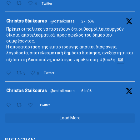
6
Twitter
ta
Christos Staikouras
@cstaikouras
·
27 Ιούλ
Πρέπει οι πολίτες να πιστεύουν ότι οι θεσμοί λειτουργούν
δίκαια, αποτελεσματικά, προς όφελος του δημοσίου
συμφέροντος.
Η αποκατάσταση της εμπιστοσύνης απαιτεί διαφάνεια,
λογοδοσία, αποτελεσματική δημόσια διοίκηση, ανεξάρτητη και
αξιόπιστη Δικαιοσύνη, καλύτερη νομοθέτηση.
#βουλή
3
9
Twitter
ta
Christos Staikouras
@cstaikouras
·
6 Ιούλ
Twitter
Load More
INSTAGRAM