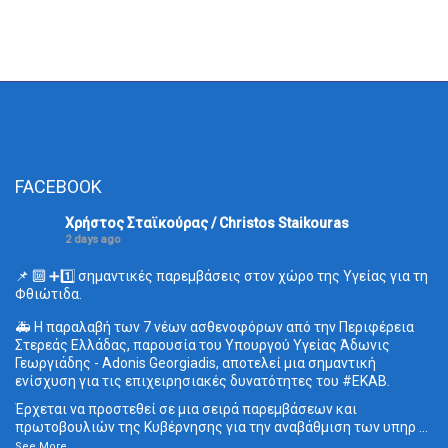
FACEBOOK
Χρήστος Σταϊκούρας / Christos Staikouras
2 days ago
📌 🔟 ➕1️⃣ σημαντικές παρεμβάσεις στον χώρο της Υγείας για τη
Φθιώτιδα.
🚑 Η παραλαβή των 7 νέων ασθενοφόρων από την Περιφέρεια
Στερεάς Ελλάδας, παρουσία του Υπουργού Υγείας Άδωνις
Γεωργιάδης - Adonis Georgiadis, αποτελεί μια σημαντική
ενίσχυση για τις επιχειρησιακές δυνατότητες του
#ΕΚΑΒ
.
Έρχεται να προστεθεί σε μια σειρά παρεμβάσεων και
πρωτοβουλιών της Κυβέρνησης για την αναβάθμιση των υπηρ
...
See More