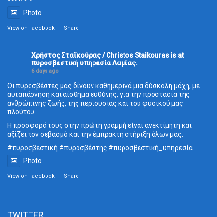
Photo
View on Facebook
·
Share
Χρήστος Σταϊκούρας / Christos Staikouras
is at
πυροσβεστική υπηρεσία Λαμίας.
6 days ago
Οι πυροσβέστες μας δίνουν καθημερινά μια δύσκολη μάχη, με
αυταπάρνηση και αίσθημα ευθύνης, για την προστασία της
ανθρώπινης ζωής, της περιουσίας και του φυσικού μας
πλούτου.
Η προσφορά τους στην πρώτη γραμμή είναι ανεκτίμητη και
αξίζει τον σεβασμό και την έμπρακτη στήριξη όλων μας.
#πυροσβεστική
#πυροσβέστης
#πυροσβεστική_
υπηρεσία
Photo
View on Facebook
·
Share
TWITTER