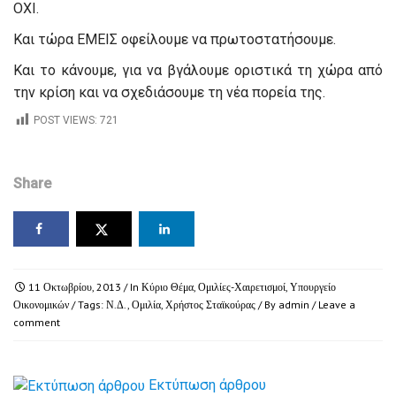
ΟΧΙ.
Και τώρα ΕΜΕΙΣ οφείλουμε να πρωτοστατήσουμε.
Και το κάνουμε, για να βγάλουμε οριστικά τη χώρα από
την κρίση και να σχεδιάσουμε τη νέα πορεία της.
POST VIEWS:
721
Share
11 Οκτωβρίου, 2013
/ In
Κύριο Θέμα
,
Ομιλίες-Χαιρετισμοί
,
Υπουργείο
Οικονομικών
/ Tags:
Ν.Δ.
,
Ομιλία
,
Χρήστος Σταϊκούρας
/ By
admin
/
Leave a
comment
Εκτύπωση άρθρου