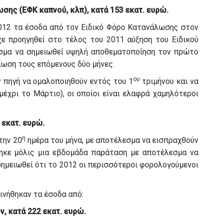
σης (ΕΦΚ καπνού, κλπ), κατά 153 εκατ. ευρώ.
2012 τα έσοδα από τον Ειδικό Φόρο Κατανάλωσης στον
χε προηγηθεί στο τέλος του 2011 αύξηση του Ειδικού
σμα να σημειωθεί υψηλή αποθεματοποίηση τον πρώτο
ίωση τους επόμενους δύο μήνες.
ου
ν πηγή να ομαλοποιηθούν εντός του 1
τριμήνου και να
έχρι το Μάρτιο), οι οποίοι είναι ελαφρά χαμηλότεροι
 εκατ. ευρώ.
η
την 20
ημέρα του μήνα, με αποτέλεσμα να εισπραχθούν
θηκε μόλις μια εβδομάδα παράταση με αποτέλεσμα να
σημειωθεί ότι το 2012 οι περισσότεροι φορολογούμενοι
ινήθηκαν τα έσοδα από:
, κατά 222 εκατ. ευρώ.