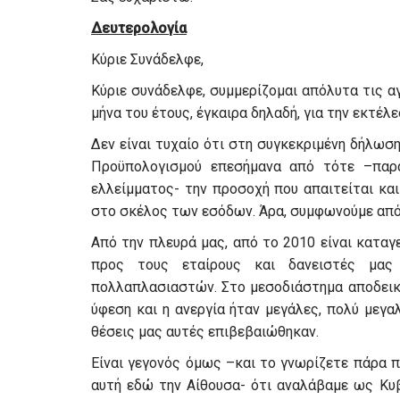
Δευτερολογία
Κύριε Συνάδελφε,
Κύριε συνάδελφε, συμμερίζομαι απόλυτα τις 
μήνα του έτους, έγκαιρα δηλαδή, για την εκτέ
Δεν είναι τυχαίο ότι στη συγκεκριμένη δήλωσ
Προϋπολογισμού επεσήμανα από τότε –παρ
ελλείμματος- την προσοχή που απαιτείται κα
στο σκέλος των εσόδων. Άρα, συμφωνούμε απ
Από την πλευρά μας, από το 2010 είναι καταγ
προς τους εταίρους και δανειστές μα
πολλαπλασιαστών. Στο μεσοδιάστημα αποδεικν
ύφεση και η ανεργία ήταν μεγάλες, πολύ μεγα
θέσεις μας αυτές επιβεβαιώθηκαν.
Είναι γεγονός όμως –και το γνωρίζετε πάρα 
αυτή εδώ την Αίθουσα- ότι αναλάβαμε ως Κυ