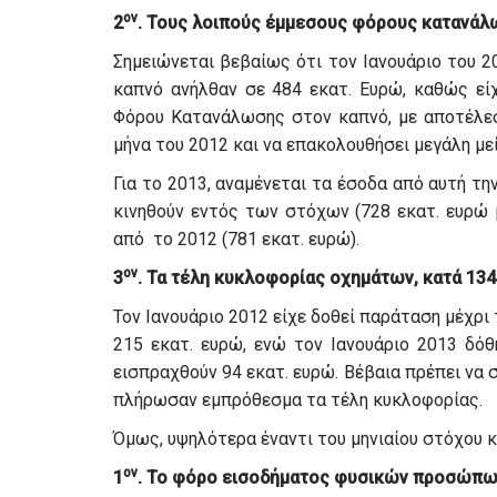
ον
2
. Τους λοιπούς έμμεσους φόρους κατανάλω
Σημειώνεται βεβαίως ότι τον Ιανουάριο του 
καπνό ανήλθαν σε 484 εκατ. Ευρώ, καθώς εί
Φόρου Κατανάλωσης στον καπνό, με αποτέλε
μήνα του 2012 και να επακολουθήσει μεγάλη με
Για το 2013, αναμένεται τα έσοδα από αυτή τη
κινηθούν εντός των στόχων (728 εκατ. ευρώ μ
από το 2012 (781 εκατ. ευρώ).
ον
3
. Τα τέλη κυκλοφορίας οχημάτων, κατά 134
Τον Ιανουάριο 2012 είχε δοθεί παράταση μέχρι 
215 εκατ. ευρώ, ενώ τον Ιανουάριο 2013 δό
εισπραχθούν 94 εκατ. ευρώ. Βέβαια πρέπει να 
πλήρωσαν εμπρόθεσμα τα τέλη κυκλοφορίας.
Όμως, υψηλότερα έναντι του μηνιαίου στόχου κ
ον
1
. Το φόρο εισοδήματος φυσικών προσώπων