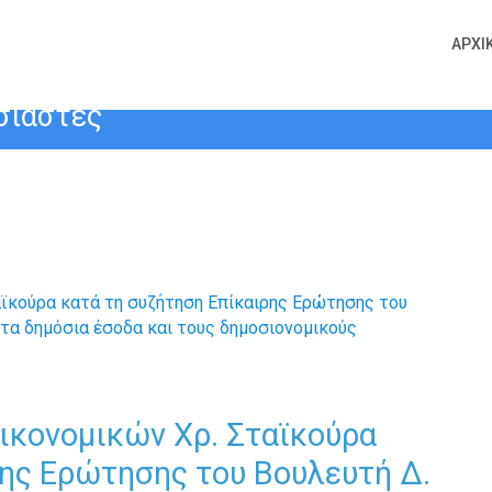
κονομικών Χρ. Σταϊκούρα κατά τη σ
ΑΡΧΙ
Αναγνωστάκη για τις αποκλίσεις στ
σιαστές
ικονομικών Χρ. Σταϊκούρα
ρης Ερώτησης του Βουλευτή Δ.