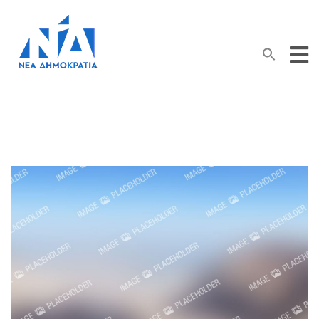
Search Button
Search
for: