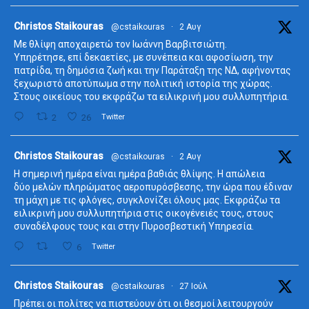
ta
Christos Staikouras
@cstaikouras
·
2 Αυγ
Με θλίψη αποχαιρετώ τον Ιωάννη Βαρβιτσιώτη.
Υπηρέτησε, επί δεκαετίες, με συνέπεια και αφοσίωση, την
πατρίδα, τη δημόσια ζωή και την Παράταξη της ΝΔ, αφήνοντας
ξεχωριστό αποτύπωμα στην πολιτική ιστορία της χώρας.
Στους οικείους του εκφράζω τα ειλικρινή μου συλλυπητήρια.
2
26
Twitter
ta
Christos Staikouras
@cstaikouras
·
2 Αυγ
Η σημερινή ημέρα είναι ημέρα βαθιάς θλίψης. Η απώλεια
δύο μελών πληρώματος αεροπυρόσβεσης, την ώρα που έδιναν
τη μάχη με τις φλόγες, συγκλονίζει όλους μας. Εκφράζω τα
ειλικρινή μου συλλυπητήρια στις οικογένειές τους, στους
συναδέλφους τους και στην Πυροσβεστική Υπηρεσία.
6
Twitter
ta
Christos Staikouras
@cstaikouras
·
27 Ιούλ
Πρέπει οι πολίτες να πιστεύουν ότι οι θεσμοί λειτουργούν