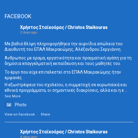
FACEBOOK
Χρήστος Σταϊκούρας / Christos Staikouras
2 days ago
Με βαθιά θλίψη πληροφορήθηκα την αιφνίδια απώλεια του
Διευθυντή του ΕΠΑΛ Μακρακώμης, Αλέξανδρου Σεργιάννη.
Άνθρωπος με όραμα, εργατικότητα και πραγματική αγάπη για τη
δημόσια επαγγελματική εκπαίδευση και τους μαθητές του.
Το έργο που είχε επιτελεστεί στο ΕΠΑΛ Μακρακώμης ήταν
εμφανές.
Η εξωστρέφεια του σχολείου, η συμμετοχή σε ευρωπαϊκά και
εθνικά προγράμματα, οι σημαντικές διακρίσεις, αλλά και η ε
...
See More
Photo
View on Facebook
·
Share
Χρήστος Σταϊκούρας / Christos Staikouras
4 days ago