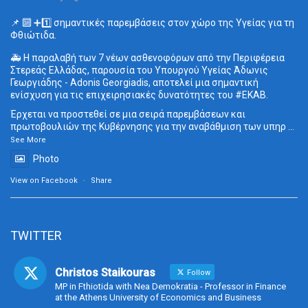
📌 🔟 ➕1️⃣ σημαντικές παρεμβάσεις στον χώρο της Υγείας για τη
Φθιώτιδα.
🚑 Η παραλαβή των 7 νέων ασθενοφόρων από την Περιφέρεια
Στερεάς Ελλάδας, παρουσία του Υπουργού Υγείας Άδωνις
Γεωργιάδης - Adonis Georgiadis, αποτελεί μια σημαντική
ενίσχυση για τις επιχειρησιακές δυνατότητες του
#ΕΚΑΒ
.
Έρχεται να προστεθεί σε μια σειρά παρεμβάσεων και
πρωτοβουλιών της Κυβέρνησης για την αναβάθμιση των υπηρ
...
See More
Photo
View on Facebook
·
Share
TWITTER
Christos Staikouras
Follow
MP in Fthiotida with Nea Demokratia - Professor in Finance
at the Athens University of Economics and Business