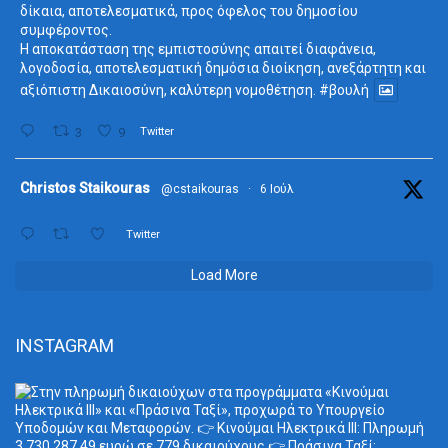
δίκαια, αποτελεσματικά, προς όφελος του δημοσίου
συμφέροντος.
Η αποκατάσταση της εμπιστοσύνης απαιτεί διαφάνεια,
λογοδοσία, αποτελεσματική δημόσια διοίκηση, ανεξάρτητη και
αξιόπιστη Δικαιοσύνη, καλύτερη νομοθέτηση.
#βουλή
3
9
Twitter
ta
Christos Staikouras
@cstaikouras
·
6 Ιούλ
Twitter
Load More
INSTAGRAM