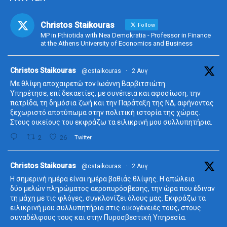
Christos Staikouras
Follow
MP in Fthiotida with Nea Demokratia - Professor in Finance
at the Athens University of Economics and Business
ta
Christos Staikouras
@cstaikouras
·
2 Αυγ
Με θλίψη αποχαιρετώ τον Ιωάννη Βαρβιτσιώτη.
Υπηρέτησε, επί δεκαετίες, με συνέπεια και αφοσίωση, την
πατρίδα, τη δημόσια ζωή και την Παράταξη της ΝΔ, αφήνοντας
ξεχωριστό αποτύπωμα στην πολιτική ιστορία της χώρας.
Στους οικείους του εκφράζω τα ειλικρινή μου συλλυπητήρια.
2
26
Twitter
ta
Christos Staikouras
@cstaikouras
·
2 Αυγ
Η σημερινή ημέρα είναι ημέρα βαθιάς θλίψης. Η απώλεια
δύο μελών πληρώματος αεροπυρόσβεσης, την ώρα που έδιναν
τη μάχη με τις φλόγες, συγκλονίζει όλους μας. Εκφράζω τα
ειλικρινή μου συλλυπητήρια στις οικογένειές τους, στους
συναδέλφους τους και στην Πυροσβεστική Υπηρεσία.