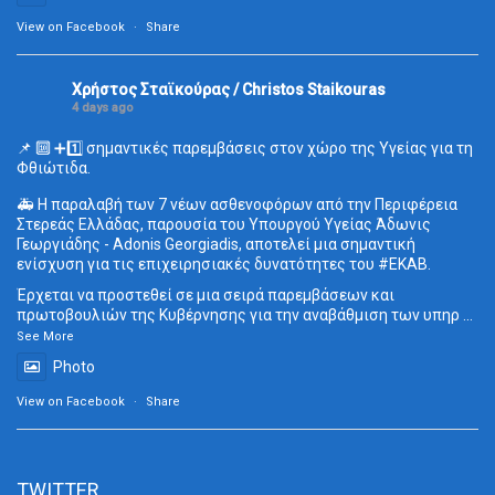
View on Facebook
·
Share
Χρήστος Σταϊκούρας / Christos Staikouras
4 days ago
📌 🔟 ➕1️⃣ σημαντικές παρεμβάσεις στον χώρο της Υγείας για τη
Φθιώτιδα.
🚑 Η παραλαβή των 7 νέων ασθενοφόρων από την Περιφέρεια
Στερεάς Ελλάδας, παρουσία του Υπουργού Υγείας Άδωνις
Γεωργιάδης - Adonis Georgiadis, αποτελεί μια σημαντική
ενίσχυση για τις επιχειρησιακές δυνατότητες του
#ΕΚΑΒ
.
Έρχεται να προστεθεί σε μια σειρά παρεμβάσεων και
πρωτοβουλιών της Κυβέρνησης για την αναβάθμιση των υπηρ
...
See More
Photo
View on Facebook
·
Share
TWITTER