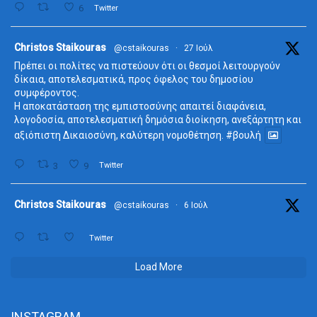
6
Twitter
ta
Christos Staikouras
@cstaikouras
·
27 Ιούλ
Πρέπει οι πολίτες να πιστεύουν ότι οι θεσμοί λειτουργούν
δίκαια, αποτελεσματικά, προς όφελος του δημοσίου
συμφέροντος.
Η αποκατάσταση της εμπιστοσύνης απαιτεί διαφάνεια,
λογοδοσία, αποτελεσματική δημόσια διοίκηση, ανεξάρτητη και
αξιόπιστη Δικαιοσύνη, καλύτερη νομοθέτηση.
#βουλή
3
9
Twitter
ta
Christos Staikouras
@cstaikouras
·
6 Ιούλ
Twitter
Load More
INSTAGRAM