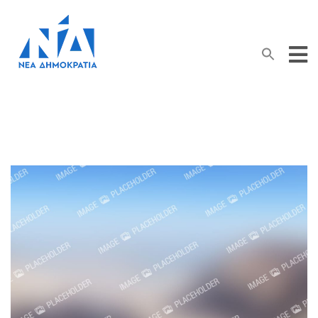
Search Button
Search
for: