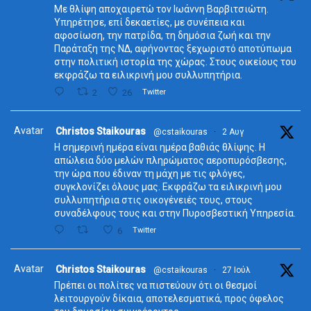
Με θλίψη αποχαιρετώ τον Ιωάννη Βαρβιτσιώτη.
Υπηρέτησε, επί δεκαετίες, με συνέπεια και
αφοσίωση, την πατρίδα, τη δημόσια ζωή και την
Παράταξη της ΝΔ, αφήνοντας ξεχωριστό αποτύπωμα
στην πολιτική ιστορία της χώρας. Στους οικείους του
εκφράζω τα ειλικρινή μου συλλυπητήρια.
2
26
Twitter
Avatar
Christos Staikouras
@cstaikouras
·
2 Αυγ
Η σημερινή ημέρα είναι ημέρα βαθιάς θλίψης. Η
απώλεια δύο μελών πληρώματος αεροπυρόσβεσης,
την ώρα που έδιναν τη μάχη με τις φλόγες,
συγκλονίζει όλους μας. Εκφράζω τα ειλικρινή μου
συλλυπητήρια στις οικογένειές τους, στους
συναδέλφους τους και στην Πυροσβεστική Υπηρεσία.
6
Twitter
Avatar
Christos Staikouras
@cstaikouras
·
27 Ιούλ
Πρέπει οι πολίτες να πιστεύουν ότι οι θεσμοί
λειτουργούν δίκαια, αποτελεσματικά, προς όφελος