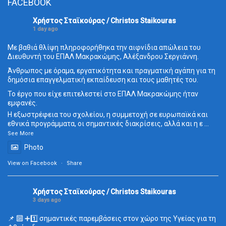
FACEBOOK
Χρήστος Σταϊκούρας / Christos Staikouras
1 day ago
Με βαθιά θλίψη πληροφορήθηκα την αιφνίδια απώλεια του
Διευθυντή του ΕΠΑΛ Μακρακώμης, Αλέξανδρου Σεργιάννη.
Άνθρωπος με όραμα, εργατικότητα και πραγματική αγάπη για τη
δημόσια επαγγελματική εκπαίδευση και τους μαθητές του.
Το έργο που είχε επιτελεστεί στο ΕΠΑΛ Μακρακώμης ήταν
εμφανές.
Η εξωστρέφεια του σχολείου, η συμμετοχή σε ευρωπαϊκά και
εθνικά προγράμματα, οι σημαντικές διακρίσεις, αλλά και η ε
...
See More
Photo
View on Facebook
·
Share
Χρήστος Σταϊκούρας / Christos Staikouras
3 days ago
📌 🔟 ➕1️⃣ σημαντικές παρεμβάσεις στον χώρο της Υγείας για τη