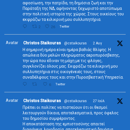
αφοσίωση, την πατρίδα, τη δημόσια ζωή και την
Παράταξη της ΝΔ, αφήνοντας ξεχωριστό αποτύπωμα
στην πολιτική ιστορία της χώρας. Στους οικείους του
εκφράζω τα ειλικρινή μου συλλυπητήρια.
2
26
Twitter
Avatar
Christos Staikouras
@cstaikouras
·
2 Αυγ
Η σημερινή ημέρα είναι ημέρα βαθιάς θλίψης. Η
απώλεια δύο μελών πληρώματος αεροπυρόσβεσης,
την ώρα που έδιναν τη μάχη με τις φλόγες,
συγκλονίζει όλους μας. Εκφράζω τα ειλικρινή μου
συλλυπητήρια στις οικογένειές τους, στους
συναδέλφους τους και στην Πυροσβεστική Υπηρεσία.
6
Twitter
Avatar
Christos Staikouras
@cstaikouras
·
27 Ιούλ
Πρέπει οι πολίτες να πιστεύουν ότι οι θεσμοί
λειτουργούν δίκαια, αποτελεσματικά, προς όφελος
του δημοσίου συμφέροντος.
Η αποκατάσταση της εμπιστοσύνης απαιτεί
διαφάνεια, λογοδοσία, αποτελεσματική δημόσια