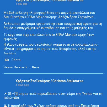
1 day ago
Με βαθιά θλίψη πληροφορήθηκα την αιφνίδια απώλεια του
Διευθυντή του ΕΠΑΛ Μακρακώμης, Αλέξανδρου Σεργιάννη.
Άνθρωπος με όραμα, εργατικότητα και πραγματική αγάπη για τη
δημόσια επαγγελματική εκπαίδευση και τους μαθητές του.
Το έργο που είχε επιτελεστεί στο ΕΠΑΛ Μακρακώμης ήταν
εμφανές.
Η εξωστρέφεια του σχολείου, η συμμετοχή σε ευρωπαϊκά και
εθνικά προγράμματα, οι σημαντικές διακρίσεις, αλλά και η ε
...
See More
Photo
View on Facebook
·
Share
Χρήστος Σταϊκούρας / Christos Staikouras
3 days ago
📌 🔟 ➕1️⃣ σημαντικές παρεμβάσεις στον χώρο της Υγείας για τη
Φθιώτιδα.
🚑 Η παραλαβή των 7 νέων ασθενοφόρων από την Περιφέρεια