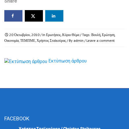
Share
20 Οκτωβρίου, 2010
/ In
Ερωτήσεις
,
Κύριο Θέμα
/ Tags:
Βουλή
,
Ερώτηση
,
Οικονομία
,
ΤΕΜΠΜΕ
,
Χρήστος Σταϊκούρας
/ By
admin
/
Leave a comment
Εκτύπωση άρθρου
FACEBOOK
Χρήστος Σταϊκούρας / Christos Staikouras