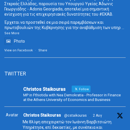
Στερεάς Ελλάδας, παρουσία του Υπουργού Υγείας Άδωνις
Γεωργιάδης - Adonis Georgiadis, αποτελεί μια σημαντική
ενίσχυση για τις επιχειρησιακές δυνατότητες του
#ΕΚΑΒ
.
Έρχεται να προστεθεί σε μια σειρά παρεμβάσεων και
πρωτοβουλιών της Κυβέρνησης για την αναβάθμιση των υπηρ
...
See More
Photo
View on Facebook
·
Share
TWITTER
Christos Staikouras
Follow
MP in Fthiotida with Nea Demokratia - Professor in Finance
at the Athens University of Economics and Business
Avatar
Christos Staikouras
@cstaikouras
·
2 Αυγ
Με θλίψη αποχαιρετώ τον Ιωάννη Βαρβιτσιώτη.
Υπηρέτησε, επί δεκαετίες, με συνέπεια και