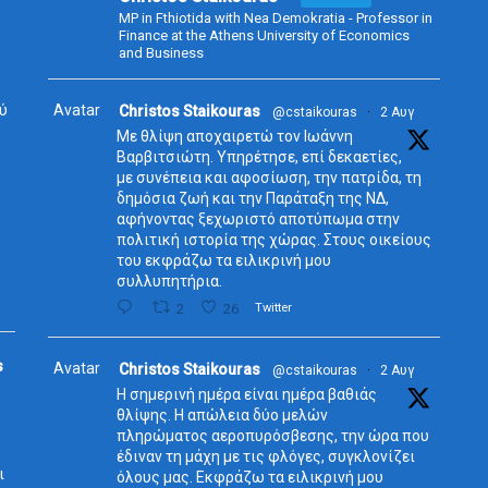
MP in Fthiotida with Nea Demokratia - Professor in
Finance at the Athens University of Economics
and Business
ύ
Avatar
Christos Staikouras
@cstaikouras
·
2 Αυγ
Με θλίψη αποχαιρετώ τον Ιωάννη
Βαρβιτσιώτη. Υπηρέτησε, επί δεκαετίες,
με συνέπεια και αφοσίωση, την πατρίδα, τη
δημόσια ζωή και την Παράταξη της ΝΔ,
αφήνοντας ξεχωριστό αποτύπωμα στην
πολιτική ιστορία της χώρας. Στους οικείους
του εκφράζω τα ειλικρινή μου
συλλυπητήρια.
2
26
Twitter
s
Avatar
Christos Staikouras
@cstaikouras
·
2 Αυγ
Η σημερινή ημέρα είναι ημέρα βαθιάς
θλίψης. Η απώλεια δύο μελών
πληρώματος αεροπυρόσβεσης, την ώρα που
έδιναν τη μάχη με τις φλόγες, συγκλονίζει
ι
όλους μας. Εκφράζω τα ειλικρινή μου