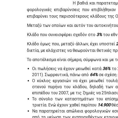
Η βαθιά και παρατεταμ
φορολογικές επιβαρύνσεις που επιβλήθηκαν 
επιβαρύνει τους περισσότερους κλάδους της Ο
Μεταξύ των οποίων και αυτόν του αυτοκινήτου
Κλάδο που συνεισφέρει σχεδόν στο
3%
του εθν
Κλάδο όμως που, μεταξύ άλλων, έχει υποστεί
διετία, με ελάχιστες να θεωρούνται θετικές π
Το αποτέλεσμα είναι σήμερα, σύμφωνα και με τ
Οι πωλήσεις να έχουν μειωθεί κατά
36%
το 
2011). Σωρρευτικά, πάνω από
64%
σε σχέση 
Ο κύκλος εργασιών να έχει μειωθεί τουλ
στενού πυρήνα του κλάδου, δηλαδή των 
επιπέδου του 2007, με τις ζημιές να 25πλασι
Το σύνολο των καταστημάτων του επίσημ
τριετία. Ενώ έχουν χαθεί περίπου
14.900
θέσ
Να παρατηρείται απώλεια φορολογικών εσό
από τη μείωση των εισπραχθέντων εταιρικ