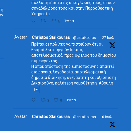
συλλυπητήρια στις οικογένειές τους, στους
συναδέλφους τους και στην Πυροσβεστική
τη
Υπηρεσία.
ων
6
Twitter
Avatar
Christos Staikouras
@cstaikouras
·
27 Ιούλ
Πρέπει οι πολίτες να πιστεύουν ότι οι
θεσμοί λειτουργούν δίκαια,
αποτελεσματικά, προς όφελος του δημοσίου
συμφέροντος.
Η αποκατάσταση της εμπιστοσύνης απαιτεί
διαφάνεια, λογοδοσία, αποτελεσματική
δημόσια διοίκηση, ανεξάρτητη και αξιόπιστη
Δικαιοσύνη, καλύτερη νομοθέτηση. #βουλή
3
9
Twitter
Avatar
Christos Staikouras
@cstaikouras
·
6 Ιούλ