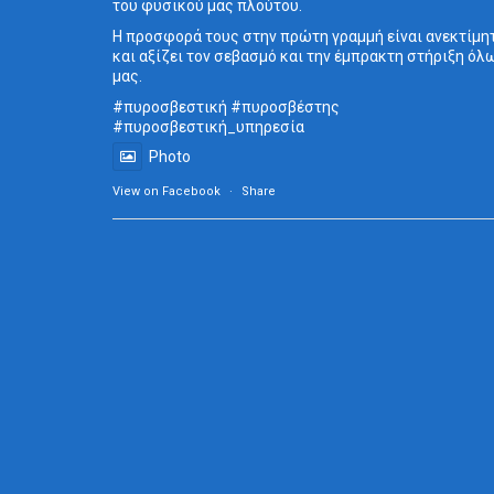
του φυσικού μας πλούτου.
Η προσφορά τους στην πρώτη γραμμή είναι ανεκτίμη
και αξίζει τον σεβασμό και την έμπρακτη στήριξη όλ
μας.
#πυροσβεστική
#πυροσβέστης
#πυροσβεστική_
υπηρεσία
Photo
View on Facebook
·
Share