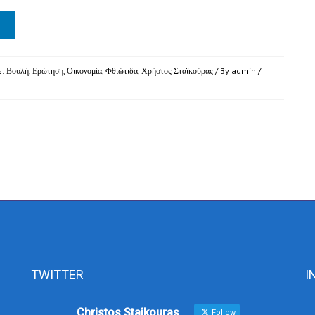
s:
Βουλή
,
Ερώτηση
,
Οικονομία
,
Φθιώτιδα
,
Χρήστος Σταϊκούρας
/ By
admin
/
TWITTER
I
Christos Staikouras
Follow