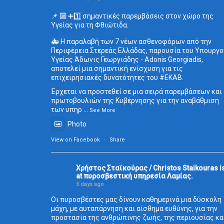
📌 🔟 ➕1️⃣ σημαντικές παρεμβάσεις στον χώρο της
Υγείας για τη Φθιώτιδα.
🚑 Η παραλαβή των 7 νέων ασθενοφόρων από την
Περιφέρεια Στερεάς Ελλάδας, παρουσία του Υπουργο
Υγείας Άδωνις Γεωργιάδης - Adonis Georgiadis,
αποτελεί μια σημαντική ενίσχυση για τις
επιχειρησιακές δυνατότητες του
#ΕΚΑΒ
.
Έρχεται να προστεθεί σε μια σειρά παρεμβάσεων και
πρωτοβουλιών της Κυβέρνησης για την αναβάθμιση
των υπηρ
...
See More
Photo
View on Facebook
·
Share
Χρήστος Σταϊκούρας / Christos Staikouras
i
at πυροσβεστική υπηρεσία Λαμίας.
5 days ago
Οι πυροσβέστες μας δίνουν καθημερινά μια δύσκολη
μάχη, με αυταπάρνηση και αίσθημα ευθύνης, για την
προστασία της ανθρώπινης ζωής, της περιουσίας κα