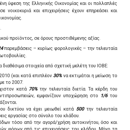
ένη ύφεση της Ελληνικής Οικονομίας και οι πολλαπλές
σε νοικοκυριά και επιχειρήσεις έχουν επηρεάσει και
ικονομίας.
.
ικού προϊόντος, σε όρους προστιθέμενης αξίας.
24
παρεμβάσεις – κυρίως φορολογικές – την τελευταία
ρωτοβουλίες.
α διαθέσιμα στοιχεία από σχετική μελέτη του ΙΟΒΕ:
2010 (και κατά επιπλέον
30%
να εκτιμάται η μείωση το
με το 2007.
άχιστον κατά
70%
την τελευταία διετία. Τα κέρδη του
αντιπροσωπειών, εμφανίζουν υποχώρηση στο
1/6
του
άζονται.
ου δικτύου να έχει μειωθεί κατά
500
την τελευταία
εις εργασίας στο σύνολο του κλάδου.
δων τόσο από την αγορά/χρήση αυτοκινήτου, όσο και
ών φόρων από τις επιχειρήσεις του κλάδου. Μόνο τα