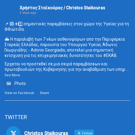
Χρήστος Σταϊκούρας / Christos Staikouras
3 days ago
📌 🔟 ➕1️⃣ σημαντικές παρεμβάσεις στον χώρο της Υγείας για τη
Φθιώτιδα.
🚑 Η παραλαβή των 7 νέων ασθενοφόρων από την Περιφέρεια
Στερεάς Ελλάδας, παρουσία του Υπουργού Υγείας Άδωνις
Γεωργιάδης - Adonis Georgiadis, αποτελεί μια σημαντική
ενίσχυση για τις επιχειρησιακές δυνατότητες του
#ΕΚΑΒ
.
Έρχεται να προστεθεί σε μια σειρά παρεμβάσεων και
πρωτοβουλιών της Κυβέρνησης για την αναβάθμιση των υπηρ
...
See More
Photo
View on Facebook
·
Share
TWITTER
Christos Staikouras
Follow