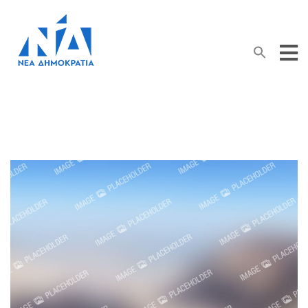
Search Button
Search
for: