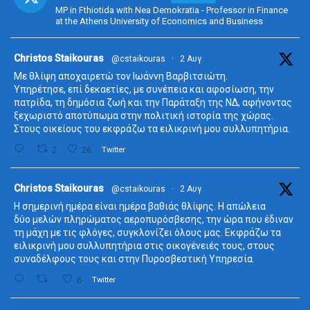
MP in Fthiotida with Nea Demokratia - Professor in Finance
at the Athens University of Economics and Business
ta
Christos Staikouras
@cstaikouras
·
2 Αυγ
Με θλίψη αποχαιρετώ τον Ιωάννη Βαρβιτσιώτη.
Υπηρέτησε, επί δεκαετίες, με συνέπεια και αφοσίωση, την
πατρίδα, τη δημόσια ζωή και την Παράταξη της ΝΔ, αφήνοντας
ξεχωριστό αποτύπωμα στην πολιτική ιστορία της χώρας.
Στους οικείους του εκφράζω τα ειλικρινή μου συλλυπητήρια.
2
26
Twitter
ta
Christos Staikouras
@cstaikouras
·
2 Αυγ
Η σημερινή ημέρα είναι ημέρα βαθιάς θλίψης. Η απώλεια
δύο μελών πληρώματος αεροπυρόσβεσης, την ώρα που έδιναν
τη μάχη με τις φλόγες, συγκλονίζει όλους μας. Εκφράζω τα
ειλικρινή μου συλλυπητήρια στις οικογένειές τους, στους
συναδέλφους τους και στην Πυροσβεστική Υπηρεσία.
6
Twitter