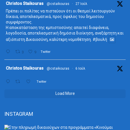
ta
Christos Staikouras
@cstaikouras
·
27 Ιούλ
Πρέπει οι πολίτες να πιστεύουν ότι οι θεσμοί λειτουργούν
δίκαια, αποτελεσματικά, προς όφελος του δημοσίου
συμφέροντος.
Η αποκατάσταση της εμπιστοσύνης απαιτεί διαφάνεια,
λογοδοσία, αποτελεσματική δημόσια διοίκηση, ανεξάρτητη και
αξιόπιστη Δικαιοσύνη, καλύτερη νομοθέτηση.
#βουλή
3
9
Twitter
ta
Christos Staikouras
@cstaikouras
·
6 Ιούλ
Twitter
Load More
INSTAGRAM