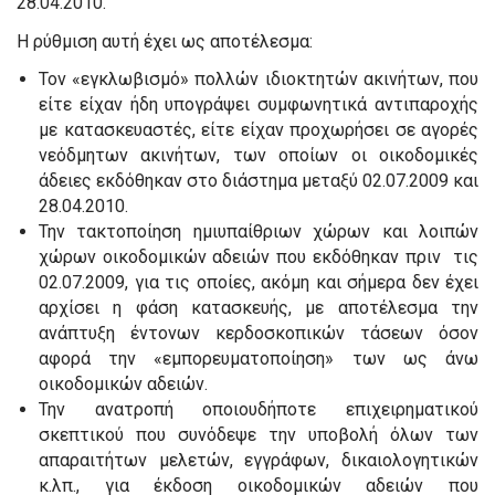
28.04.2010.
Η ρύθμιση αυτή έχει ως αποτέλεσμα:
Τον «εγκλωβισμό» πολλών ιδιοκτητών ακινήτων, που
είτε είχαν ήδη υπογράψει συμφωνητικά αντιπαροχής
με κατασκευαστές, είτε είχαν προχωρήσει σε αγορές
νεόδμητων ακινήτων, των οποίων οι οικοδομικές
άδειες εκδόθηκαν στο διάστημα μεταξύ 02.07.2009 και
28.04.2010.
Την τακτοποίηση ημιυπαίθριων χώρων και λοιπών
χώρων οικοδομικών αδειών που εκδόθηκαν πριν τις
02.07.2009, για τις οποίες, ακόμη και σήμερα δεν έχει
αρχίσει η φάση κατασκευής, με αποτέλεσμα την
ανάπτυξη έντονων κερδοσκοπικών τάσεων όσον
αφορά την «εμπορευματοποίηση» των ως άνω
οικοδομικών αδειών.
Την ανατροπή οποιουδήποτε επιχειρηματικού
σκεπτικού που συνόδεψε την υποβολή όλων των
απαραιτήτων μελετών, εγγράφων, δικαιολογητικών
κ.λπ., για έκδοση οικοδομικών αδειών που