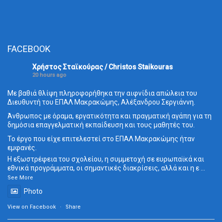
FACEBOOK
Χρήστος Σταϊκούρας / Christos Staikouras
20 hours ago
Με βαθιά θλίψη πληροφορήθηκα την αιφνίδια απώλεια του
Διευθυντή του ΕΠΑΛ Μακρακώμης, Αλέξανδρου Σεργιάννη.
Άνθρωπος με όραμα, εργατικότητα και πραγματική αγάπη για τη
δημόσια επαγγελματική εκπαίδευση και τους μαθητές του.
Το έργο που είχε επιτελεστεί στο ΕΠΑΛ Μακρακώμης ήταν
εμφανές.
Η εξωστρέφεια του σχολείου, η συμμετοχή σε ευρωπαϊκά και
εθνικά προγράμματα, οι σημαντικές διακρίσεις, αλλά και η ε
...
See More
Photo
View on Facebook
·
Share