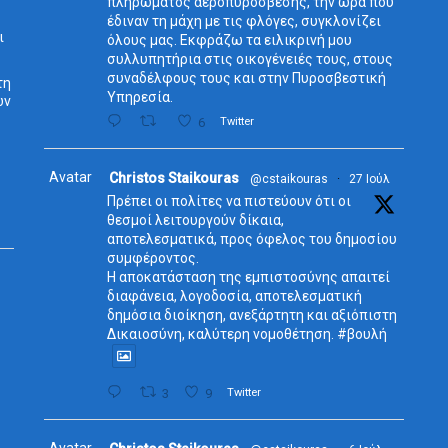
πληρώματος αεροπυρόσβεσης, την ώρα που
έδιναν τη μάχη με τις φλόγες, συγκλονίζει
ι
όλους μας. Εκφράζω τα ειλικρινή μου
συλλυπητήρια στις οικογένειές τους, στους
συναδέλφους τους και στην Πυροσβεστική
τη
Υπηρεσία.
ων
6
Twitter
Avatar
Christos Staikouras
@cstaikouras
·
27 Ιούλ
Πρέπει οι πολίτες να πιστεύουν ότι οι
θεσμοί λειτουργούν δίκαια,
αποτελεσματικά, προς όφελος του δημοσίου
συμφέροντος.
Η αποκατάσταση της εμπιστοσύνης απαιτεί
διαφάνεια, λογοδοσία, αποτελεσματική
δημόσια διοίκηση, ανεξάρτητη και αξιόπιστη
Δικαιοσύνη, καλύτερη νομοθέτηση. #βουλή
3
9
Twitter