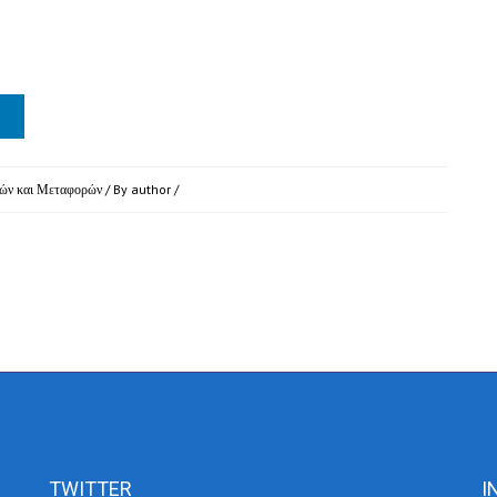
ών και Μεταφορών
/ By
author
/
TWITTER
I