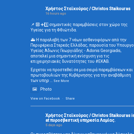
Χρήστος Σταϊκούρας / Christos Staikouras
16 hours ago
📌 🔟 ➕1️⃣ σημαντικές παρεμβάσεις στον χώρο της
Υγείας για τη Φθιώτιδα.
🚑 Η παραλαβή των 7 νέων ασθενοφόρων από την
Περιφέρεια Στερεάς Ελλάδας, παρουσία του Υπουργο
Υγείας Άδωνις Γεωργιάδης - Adonis Georgiadis,
αποτελεί μια σημαντική ενίσχυση για τις
επιχειρησιακές δυνατότητες του
#ΕΚΑΒ
.
Έρχεται να προστεθεί σε μια σειρά παρεμβάσεων και
πρωτοβουλιών της Κυβέρνησης για την αναβάθμιση
των υπηρ
...
See More
Photo
View on Facebook
·
Share
Χρήστος Σταϊκούρας / Christos Staikouras
i
at πυροσβεστική υπηρεσία Λαμίας.
5 days ago