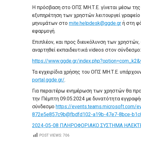
Η πρόσβαση στο ΟΠΣ ΜΗ.Τ.Ε. γίνεται μέσω της
εξυπηρέτηση των χρηστών λειτουργεί γραφείο 
μηνυμάτων στο
mite.helpdesk@ggde.gr
ή στη φό
εφαρμογή.
Επιπλέον, και προς διευκόλυνση των χρηστών, 
αναρτηθεί εκπαιδευτικά videos στον σύνδεσμο:
https://www.ggde.gr/index.php?option=com_k2
Τα εγχειρίδια χρήσης του ΟΠΣ ΜΗ.Τ.Ε. υπάρχο
portal.ggde.gr/
.
Για περαιτέρω ενημέρωση των χρηστών θα πρα
την Πέμπτη 09.05.2024 με δυνατότητα εγγραφή
σύνδεσμο
https://events.teams.microsoft.com/
872e5e857c9b@fbdfd102-a19b-47e7-8bce-b1c
2024-05-08 ΠΛΗΡΟΦΟΡΙΑΚΟ ΣΥΣΤΗΜΑ ΗΛΕΚ
POST VIEWS:
706