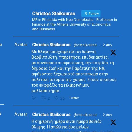
Christos Staikouras
Follow
MP in Fthiotida with Nea Demokratia - Professor in
Finance at the Athens University of Economics
and Business
ύ
Avatar
Christos Staikouras
@cstaikouras
·
2 Αυγ
Με θλίψη αποχαιρετώ τον Ιωάννη
Βαρβιτσιώτη. Υπηρέτησε, επί δεκαετίες,
με συνέπεια και αφοσίωση, την πατρίδα, τη
δημόσια ζωή και την Παράταξη της ΝΔ,
αφήνοντας ξεχωριστό αποτύπωμα στην
πολιτική ιστορία της χώρας. Στους οικείους
του εκφράζω τα ειλικρινή μου
συλλυπητήρια.
2
26
Twitter
s
Avatar
Christos Staikouras
@cstaikouras
·
2 Αυγ
Η σημερινή ημέρα είναι ημέρα βαθιάς
θλίψης. Η απώλεια δύο μελών