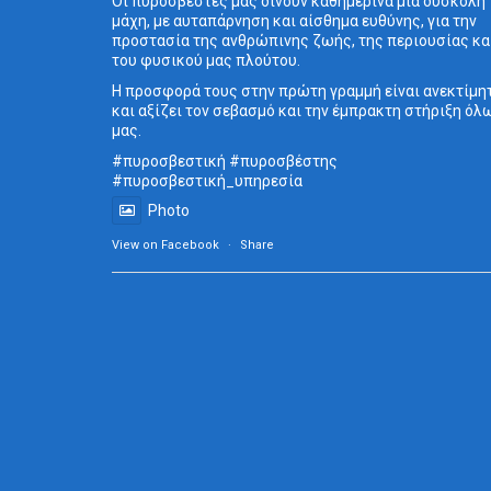
Οι πυροσβέστες μας δίνουν καθημερινά μια δύσκολη
μάχη, με αυταπάρνηση και αίσθημα ευθύνης, για την
προστασία της ανθρώπινης ζωής, της περιουσίας κα
του φυσικού μας πλούτου.
Η προσφορά τους στην πρώτη γραμμή είναι ανεκτίμη
και αξίζει τον σεβασμό και την έμπρακτη στήριξη όλ
μας.
#πυροσβεστική
#πυροσβέστης
#πυροσβεστική_
υπηρεσία
Photo
View on Facebook
·
Share