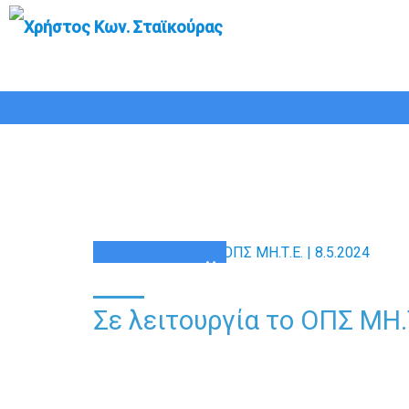
Σ
08
ΜΆΙ
Σε λειτουργία το ΟΠΣ ΜΗ.Τ