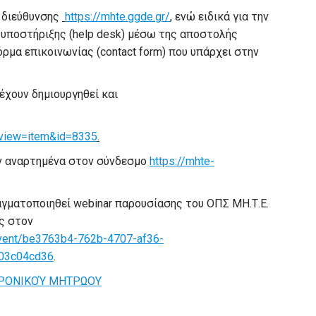
 διεύθυνσης
https://mhte.ggde.gr/
, ενώ ειδικά για την
υποστήριξης (help desk) μέσω της αποστολής
ρμα επικοινωνίας (contact form) που υπάρχει στην
έχουν δημιουργηθεί και
&view=item&id=8335
.
υν αναρτημένα στον σύνδεσμο
https://mhte-
γματοποιηθεί webinar παρουσίασης του ΟΠΣ ΜΗ.Τ.Ε.
ς στον
event/be3763b4-762b-4707-af36-
03c04cd36
.
ΤΡΟΝΙΚΟΎ ΜΗΤΡΩΟΥ