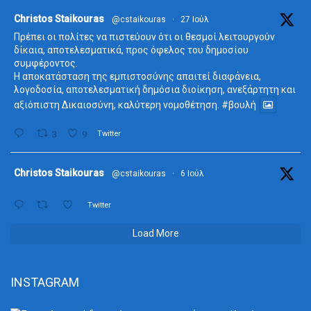
ta
Christos Staikouras
@cstaikouras
·
27 Ιούλ
Πρέπει οι πολίτες να πιστεύουν ότι οι θεσμοί λειτουργούν
δίκαια, αποτελεσματικά, προς όφελος του δημοσίου
συμφέροντος.
Η αποκατάσταση της εμπιστοσύνης απαιτεί διαφάνεια,
λογοδοσία, αποτελεσματική δημόσια διοίκηση, ανεξάρτητη και
αξιόπιστη Δικαιοσύνη, καλύτερη νομοθέτηση.
#βουλή
3
9
Twitter
ta
Christos Staikouras
@cstaikouras
·
6 Ιούλ
Twitter
Load More
INSTAGRAM