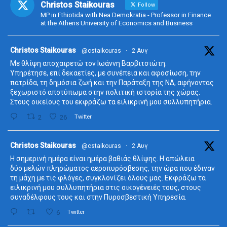
Christos Staikouras
Follow
MP in Fthiotida with Nea Demokratia - Professor in Finance
at the Athens University of Economics and Business
ta
Christos Staikouras
@cstaikouras
·
2 Αυγ
Με θλίψη αποχαιρετώ τον Ιωάννη Βαρβιτσιώτη.
Υπηρέτησε, επί δεκαετίες, με συνέπεια και αφοσίωση, την
πατρίδα, τη δημόσια ζωή και την Παράταξη της ΝΔ, αφήνοντας
ξεχωριστό αποτύπωμα στην πολιτική ιστορία της χώρας.
Στους οικείους του εκφράζω τα ειλικρινή μου συλλυπητήρια.
2
26
Twitter
ta
Christos Staikouras
@cstaikouras
·
2 Αυγ
Η σημερινή ημέρα είναι ημέρα βαθιάς θλίψης. Η απώλεια
δύο μελών πληρώματος αεροπυρόσβεσης, την ώρα που έδιναν
τη μάχη με τις φλόγες, συγκλονίζει όλους μας. Εκφράζω τα
ειλικρινή μου συλλυπητήρια στις οικογένειές τους, στους
συναδέλφους τους και στην Πυροσβεστική Υπηρεσία.
6
Twitter