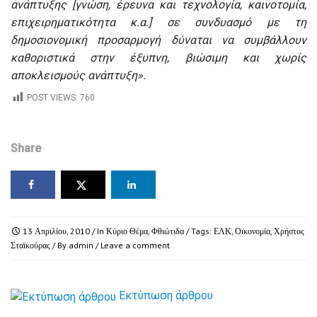
ανάπτυξης [γνώση, έρευνα και τεχνολογία, καινοτομία,
επιχειρηματικότητα κ.α.] σε συνδυασμό με τη
δημοσιονομική προσαρμογή δύναται να συμβάλλουν
καθοριστικά στην έξυπνη, βιώσιμη και χωρίς
αποκλεισμούς ανάπτυξη».
POST VIEWS:
760
Share
13 Απριλίου, 2010
/ In
Κύριο Θέμα
,
Φθιώτιδα
/ Tags:
ΕΛΚ
,
Οικονομία
,
Χρήστος
Σταϊκούρας
/ By
admin
/
Leave a comment
Εκτύπωση άρθρου