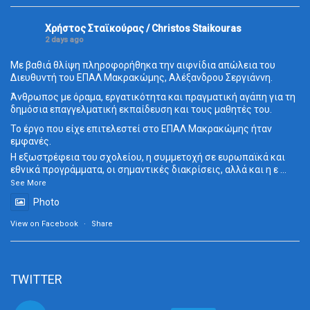
Χρήστος Σταϊκούρας / Christos Staikouras
2 days ago
Με βαθιά θλίψη πληροφορήθηκα την αιφνίδια απώλεια του
Διευθυντή του ΕΠΑΛ Μακρακώμης, Αλέξανδρου Σεργιάννη.
Άνθρωπος με όραμα, εργατικότητα και πραγματική αγάπη για τη
δημόσια επαγγελματική εκπαίδευση και τους μαθητές του.
Το έργο που είχε επιτελεστεί στο ΕΠΑΛ Μακρακώμης ήταν
εμφανές.
Η εξωστρέφεια του σχολείου, η συμμετοχή σε ευρωπαϊκά και
εθνικά προγράμματα, οι σημαντικές διακρίσεις, αλλά και η ε
...
See More
Photo
View on Facebook
·
Share
TWITTER