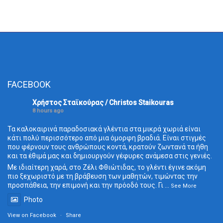
FACEBOOK
Χρήστος Σταϊκούρας / Christos Staikouras
8 hours ago
Τα καλοκαιρινά παραδοσιακά γλέντια στα μικρά χωριά είναι
κάτι πολύ περισσότερο από μια όμορφη βραδιά. Είναι στιγμές
που φέρνουν τους ανθρώπους κοντά, κρατούν ζωντανά τα ήθη
και τα έθιμά μας και δημιουργούν γέφυρες ανάμεσα στις γενιές.
Με ιδιαίτερη χαρά, στο Ζέλι Φθιώτιδας, το γλέντι έγινε ακόμη
πιο ξεχωριστό με τη βράβευση των μαθητών, τιμώντας την
προσπάθεια, την επιμονή και την πρόοδό τους. Γι
...
See More
Photo
View on Facebook
·
Share