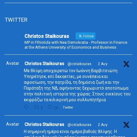
TWITTER
Christos Staikouras
Follow
MP in Fthiotida with Nea Demokratia - Professor in Finance
at the Athens University of Economics and Business
Avatar
Christos Staikouras
@cstaikouras
·
2 Αυγ
Με θλίψη αποχαιρετώ τον Ιωάννη Βαρβιτσιώτη.
Υπηρέτησε, επί δεκαετίες, με συνέπεια και
αφοσίωση, την πατρίδα, τη δημόσια ζωή και την
Παράταξη της ΝΔ, αφήνοντας ξεχωριστό αποτύπωμα
στην πολιτική ιστορία της χώρας. Στους οικείους του
εκφράζω τα ειλικρινή μου συλλυπητήρια.
2
26
Twitter
Avatar
Christos Staikouras
@cstaikouras
·
2 Αυγ
Η σημερινή ημέρα είναι ημέρα βαθιάς θλίψης. Η