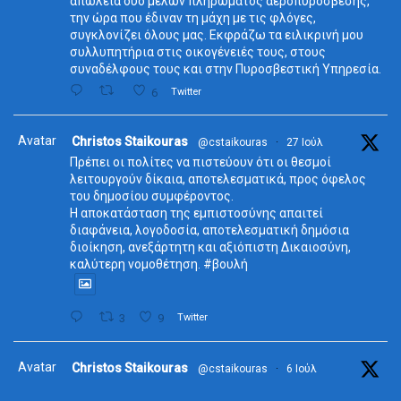
απώλεια δύο μελών πληρώματος αεροπυρόσβεσης,
την ώρα που έδιναν τη μάχη με τις φλόγες,
συγκλονίζει όλους μας. Εκφράζω τα ειλικρινή μου
συλλυπητήρια στις οικογένειές τους, στους
συναδέλφους τους και στην Πυροσβεστική Υπηρεσία.
6
Twitter
Avatar
Christos Staikouras
@cstaikouras
·
27 Ιούλ
Πρέπει οι πολίτες να πιστεύουν ότι οι θεσμοί
λειτουργούν δίκαια, αποτελεσματικά, προς όφελος
του δημοσίου συμφέροντος.
Η αποκατάσταση της εμπιστοσύνης απαιτεί
διαφάνεια, λογοδοσία, αποτελεσματική δημόσια
διοίκηση, ανεξάρτητη και αξιόπιστη Δικαιοσύνη,
καλύτερη νομοθέτηση. #βουλή
3
9
Twitter
Avatar
Christos Staikouras
@cstaikouras
·
6 Ιούλ