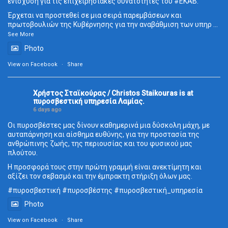
ενίσχυση για τις επιχειρησιακές δυνατότητες του
#ΕΚΑΒ
.
Έρχεται να προστεθεί σε μια σειρά παρεμβάσεων και
πρωτοβουλιών της Κυβέρνησης για την αναβάθμιση των υπηρ
...
See More
Photo
View on Facebook
·
Share
Χρήστος Σταϊκούρας / Christos Staikouras
is at
πυροσβεστική υπηρεσία Λαμίας.
6 days ago
Οι πυροσβέστες μας δίνουν καθημερινά μια δύσκολη μάχη, με
αυταπάρνηση και αίσθημα ευθύνης, για την προστασία της
ανθρώπινης ζωής, της περιουσίας και του φυσικού μας
πλούτου.
Η προσφορά τους στην πρώτη γραμμή είναι ανεκτίμητη και
αξίζει τον σεβασμό και την έμπρακτη στήριξη όλων μας.
#πυροσβεστική
#πυροσβέστης
#πυροσβεστική_
υπηρεσία
Photo
View on Facebook
·
Share