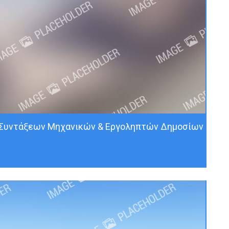
υ Συντάξεων Μηχανικών & Εργοληπτών Δημοσίων