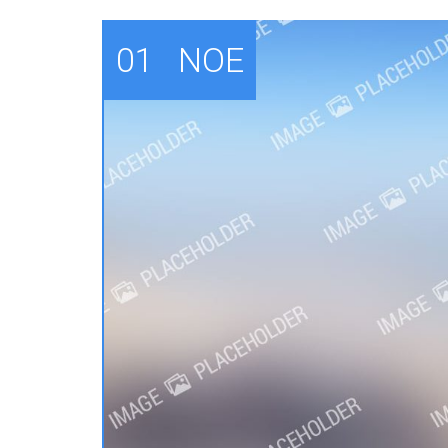
01
ΝΟΈ