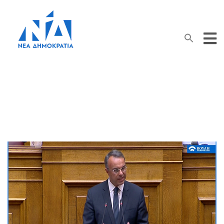
Search Button
Search
for:
Βουλή