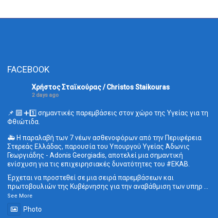
FACEBOOK
Χρήστος Σταϊκούρας / Christos Staikouras
2 days ago
📌 🔟 ➕1️⃣ σημαντικές παρεμβάσεις στον χώρο της Υγείας για τη
Φθιώτιδα.
🚑 Η παραλαβή των 7 νέων ασθενοφόρων από την Περιφέρεια
Στερεάς Ελλάδας, παρουσία του Υπουργού Υγείας Άδωνις
Γεωργιάδης - Adonis Georgiadis, αποτελεί μια σημαντική
ενίσχυση για τις επιχειρησιακές δυνατότητες του
#ΕΚΑΒ
.
Έρχεται να προστεθεί σε μια σειρά παρεμβάσεων και
πρωτοβουλιών της Κυβέρνησης για την αναβάθμιση των υπηρ
...
See More
Photo