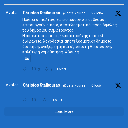
Avatar
Christos Staikouras
@cstaikouras
·
27 Ιούλ
Πρέπει οι πολίτες να πιστεύουν ότι οι θεσμοί
λειτουργούν δίκαια, αποτελεσματικά, προς όφελος
του δημοσίου συμφέροντος.
Η αποκατάσταση της εμπιστοσύνης απαιτεί
διαφάνεια, λογοδοσία, αποτελεσματική δημόσια
διοίκηση, ανεξάρτητη και αξιόπιστη Δικαιοσύνη,
καλύτερη νομοθέτηση. #βουλή
3
9
Twitter
Avatar
Christos Staikouras
@cstaikouras
·
6 Ιούλ
Twitter
Load More