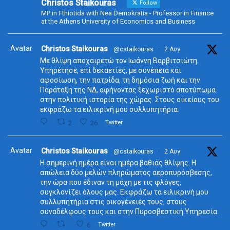
Christos Staikouras
Follow
MP in Fthiotida with Nea Demokratia - Professor in Finance
at the Athens University of Economics and Business
Avatar
Christos Staikouras
@cstaikouras
·
2 Αυγ
Με θλίψη αποχαιρετώ τον Ιωάννη Βαρβιτσιώτη.
Υπηρέτησε, επί δεκαετίες, με συνέπεια και
αφοσίωση, την πατρίδα, τη δημόσια ζωή και την
Παράταξη της ΝΔ, αφήνοντας ξεχωριστό αποτύπωμα
στην πολιτική ιστορία της χώρας. Στους οικείους του
εκφράζω τα ειλικρινή μου συλλυπητήρια.
2
26
Twitter
Avatar
Christos Staikouras
@cstaikouras
·
2 Αυγ
Η σημερινή ημέρα είναι ημέρα βαθιάς θλίψης. Η
απώλεια δύο μελών πληρώματος αεροπυρόσβεσης,
την ώρα που έδιναν τη μάχη με τις φλόγες,
συγκλονίζει όλους μας. Εκφράζω τα ειλικρινή μου
συλλυπητήρια στις οικογένειές τους, στους
συναδέλφους τους και στην Πυροσβεστική Υπηρεσία.
6
Twitter