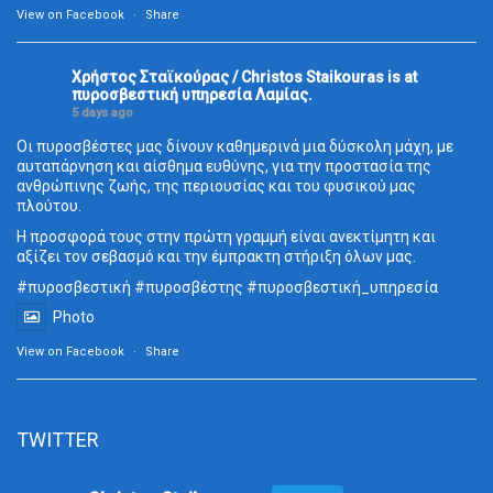
View on Facebook
·
Share
Χρήστος Σταϊκούρας / Christos Staikouras
is at
πυροσβεστική υπηρεσία Λαμίας.
5 days ago
Οι πυροσβέστες μας δίνουν καθημερινά μια δύσκολη μάχη, με
αυταπάρνηση και αίσθημα ευθύνης, για την προστασία της
ανθρώπινης ζωής, της περιουσίας και του φυσικού μας
πλούτου.
Η προσφορά τους στην πρώτη γραμμή είναι ανεκτίμητη και
αξίζει τον σεβασμό και την έμπρακτη στήριξη όλων μας.
#πυροσβεστική
#πυροσβέστης
#πυροσβεστική_
υπηρεσία
Photo
View on Facebook
·
Share
TWITTER