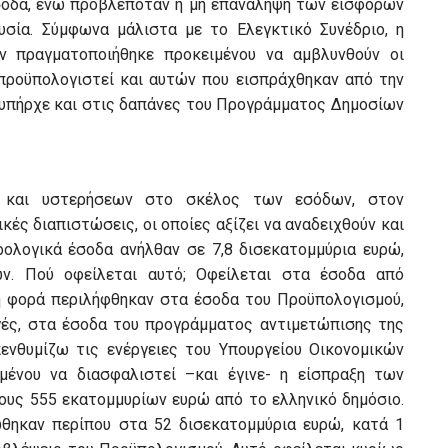
έσοδα, ενώ προβλεπόταν η μη επανάληψη των εισφορών
σία. Σύμφωνα μάλιστα με το Ελεγκτικό Συνέδριο, η
 πραγματοποιήθηκε προκειμένου να αμβλυνθούν οι
προϋπολογιστεί και αυτών που εισπράχθηκαν από την
 υπήρχε και στις δαπάνες του Προγράμματος Δημοσίων
 και υστερήσεων στο σκέλος των εσόδων, στον
ές διαπιστώσεις, οι οποίες αξίζει να αναδειχθούν και
ρολογικά έσοδα ανήλθαν σε 7,8 δισεκατομμύρια ευρώ,
ν. Πού οφείλεται αυτό; Οφείλεται στα έσοδα από
η φορά περιλήφθηκαν στα έσοδα του Προϋπολογισμού,
ές, στα έσοδα του προγράμματος αντιμετώπισης της
πενθυμίζω τις ενέργειες του Υπουργείου Οικονομικών
μένου να διασφαλιστεί –και έγινε- η είσπραξη των
ους 555 εκατομμυρίων ευρώ από το ελληνικό δημόσιο.
θηκαν περίπου στα 52 δισεκατομμύρια ευρώ, κατά 1