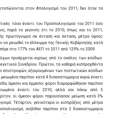
οτυπώνονται στον Απολογισμό του 2011, δεν ήταν τα
ντικές τόσο έναντι του Προϋπολογισμού του 2011 όσο
ους, παρά το γεγονός ότι το 2010, όπως και το 2011,
ής πρωτόγνωρα σε ένταση και έκταση, μέτρα ύψους
υ να μειωθεί το έλλειμμα της Γενικής Κυβέρνησης κατά
 πήγε στο 177% του ΑΕΠ το 2011 από 129% το 2009.
τόχων προέρχεται κυρίως από το σκέλος των εσόδων.
λεγκτικού Συνεδρίου: Πρώτον, τα καθαρά εισπραχθέντα
ων επιστροφών, εξαιρουμένων των πιστωτικών εσόδων
 μειωμένα περίπου κατά 4 δισεκατομμύρια ευρώ έναντι
οδα, άμεσοι και έμμεσοι φόροι διαμορφώθηκαν περίπου
ειωμένα έναντι του 2010, αλλά και πάνω από 5
ίτον, οι άμεσοι φόροι παρουσίασαν μείωση κατά 3%
γισμό. Τέταρτον, γενικότερα οι εισπράξεις από μέτρα
ϋπολογισμό, ανήλθαν περίπου στα 2 δισεκατομμύρια