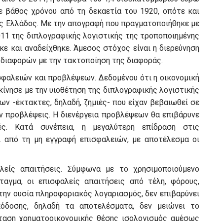
σε βάθος χρόνου από τη δεκαετία του 1920, οπότε και
ης Ελλάδος. Με την απογραφή που πραγματοποιήθηκε με
011 της διπλογραφικής λογιστικής της τροποποιημένης
ε και αναδείχθηκε. Άμεσος στόχος είναι η διερεύνηση
 διαφορών με την τακτοποίηση της διαφοράς.
σφαλειών και προβλέψεων. Δεδομένου ότι η οικονομική
κίνησε με την υιοθέτηση της διπλογραφικής λογιστικής
ων -έκτακτες, δηλαδή, ζημιές- που είχαν βεβαιωθεί σε
αν προβλέψεις. Η διενέργεια προβλέψεων θα επιβάρυνε
ς. Κατά συνέπεια, η μεγαλύτερη επίδραση στις
 από τη μη εγγραφή επισφαλειών, με αποτέλεσμα οι
είς απαιτήσεις. Σύμφωνα με το χρησιμοποιούμενο
αγμα, οι επισφαλείς απαιτήσεις από τέλη, φόρους,
στην ουσία πληροφοριακός λογαριασμός, δεν επιβαρύνει
όδοσης, δηλαδή τα αποτελέσματα, δεν μειώνει το
σταση χρηματοοικονομικής θέσης ισολογισμός αμέσως