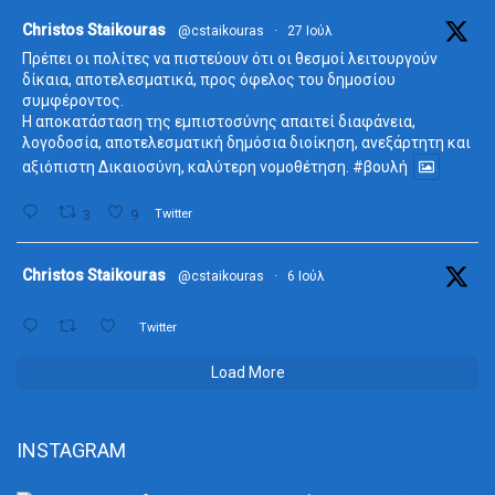
ta
Christos Staikouras
@cstaikouras
·
27 Ιούλ
Πρέπει οι πολίτες να πιστεύουν ότι οι θεσμοί λειτουργούν
δίκαια, αποτελεσματικά, προς όφελος του δημοσίου
συμφέροντος.
Η αποκατάσταση της εμπιστοσύνης απαιτεί διαφάνεια,
λογοδοσία, αποτελεσματική δημόσια διοίκηση, ανεξάρτητη και
αξιόπιστη Δικαιοσύνη, καλύτερη νομοθέτηση.
#βουλή
3
9
Twitter
ta
Christos Staikouras
@cstaikouras
·
6 Ιούλ
Twitter
Load More
INSTAGRAM