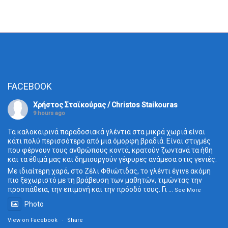
FACEBOOK
Χρήστος Σταϊκούρας / Christos Staikouras
9 hours ago
Τα καλοκαιρινά παραδοσιακά γλέντια στα μικρά χωριά είναι
κάτι πολύ περισσότερο από μια όμορφη βραδιά. Είναι στιγμές
που φέρνουν τους ανθρώπους κοντά, κρατούν ζωντανά τα ήθη
και τα έθιμά μας και δημιουργούν γέφυρες ανάμεσα στις γενιές.
Με ιδιαίτερη χαρά, στο Ζέλι Φθιώτιδας, το γλέντι έγινε ακόμη
πιο ξεχωριστό με τη βράβευση των μαθητών, τιμώντας την
προσπάθεια, την επιμονή και την πρόοδό τους. Γι
...
See More
Photo
View on Facebook
·
Share