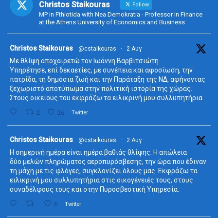
Christos Staikouras
Follow
MP in Fthiotida with Nea Demokratia - Professor in Finance
at the Athens University of Economics and Business
ta
Christos Staikouras
@cstaikouras
·
2 Αυγ
Με θλίψη αποχαιρετώ τον Ιωάννη Βαρβιτσιώτη.
Υπηρέτησε, επί δεκαετίες, με συνέπεια και αφοσίωση, την
πατρίδα, τη δημόσια ζωή και την Παράταξη της ΝΔ, αφήνοντας
ξεχωριστό αποτύπωμα στην πολιτική ιστορία της χώρας.
Στους οικείους του εκφράζω τα ειλικρινή μου συλλυπητήρια.
2
26
Twitter
ta
Christos Staikouras
@cstaikouras
·
2 Αυγ
Η σημερινή ημέρα είναι ημέρα βαθιάς θλίψης. Η απώλεια
δύο μελών πληρώματος αεροπυρόσβεσης, την ώρα που έδιναν
τη μάχη με τις φλόγες, συγκλονίζει όλους μας. Εκφράζω τα
ειλικρινή μου συλλυπητήρια στις οικογένειές τους, στους
συναδέλφους τους και στην Πυροσβεστική Υπηρεσία.
6
Twitter