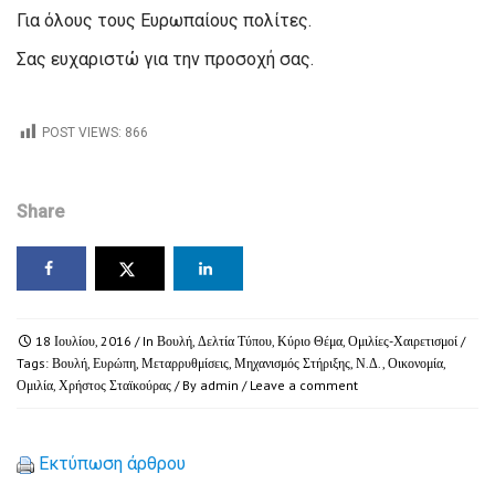
Για όλους τους Ευρωπαίους πολίτες.
Σας ευχαριστώ για την προσοχή σας.
POST VIEWS:
866
Share
18 Ιουλίου, 2016
/ In
Βουλή
,
Δελτία Τύπου
,
Κύριο Θέμα
,
Ομιλίες-Χαιρετισμοί
/
Tags:
Βουλή
,
Ευρώπη
,
Μεταρρυθμίσεις
,
Μηχανισμός Στήριξης
,
Ν.Δ.
,
Οικονομία
,
Ομιλία
,
Χρήστος Σταϊκούρας
/ By
admin
/
Leave a comment
Εκτύπωση άρθρου