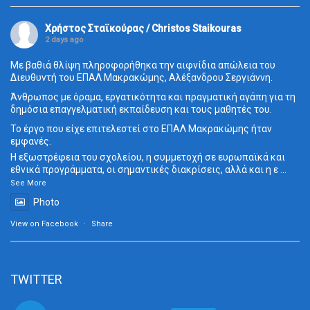
Χρήστος Σταϊκούρας / Christos Staikouras
2 days ago
Με βαθιά θλίψη πληροφορήθηκα την αιφνίδια απώλεια του
Διευθυντή του ΕΠΑΛ Μακρακώμης, Αλέξανδρου Σεργιάννη.
Άνθρωπος με όραμα, εργατικότητα και πραγματική αγάπη για τη
δημόσια επαγγελματική εκπαίδευση και τους μαθητές του.
Το έργο που είχε επιτελεστεί στο ΕΠΑΛ Μακρακώμης ήταν
εμφανές.
Η εξωστρέφεια του σχολείου, η συμμετοχή σε ευρωπαϊκά και
εθνικά προγράμματα, οι σημαντικές διακρίσεις, αλλά και η ε
...
See More
Photo
View on Facebook
·
Share
TWITTER