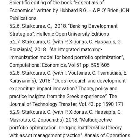
Scientific editing of the book “Essentials of
Economics” written by Hubbard R.G. – A.P. O’ Brien. ION
Publications
5.2.6. Staikouras, C., 2018. “Banking Development
Strategies”. Hellenic Open University Editions
5.2.7. Staikouras, C. (with
P. Xidonas, C. Hassapis,
G.
Bouzianis), 2018. “An integrated matching-
immunization model for bond portfolio optimization”
,
Computational Economics, Vol.51 pp. 595-605
5.2.8. Staikouras, C. (with
I. Voutsinas, C. Tsamadias, E.
Karayiannis),
2018. “Does research and development
expenditure impact innovation? Theory, policy and
practice insights from the Greek experience”. The
Journal of Technology Transfer, Vol. 43, pp.1590 171
5.2.9. Staikouras, C. (with
P. Xidonas,
C. Hassapis,
G.
Mavrotas,
C. Zopounidis),
2018. “Multiobjective
portfolio optimization: bridging mathematical theory
with asset management practice”. Annals of Operations