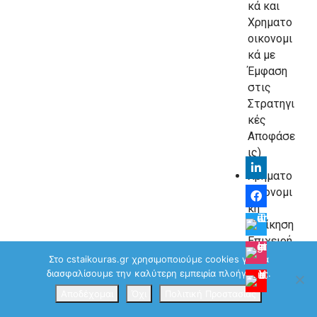
κά και
Χρηματο
οικονομι
κά με
Έμφαση
στις
Στρατηγι
κές
Αποφάσε
ις)
Χρηματο
οικονομι
κή
Διοίκηση
Επιχειρή
σεων
Στο cstaikouras.gr χρησιμοποιούμε cookies για να
(Τμήμα
διασφαλίσουμε την καλύτερη εμπειρία πλοήγησης.
Οικονομι
Αποδέχομαι
Όχι
Πολιτική Προστασίας
κής