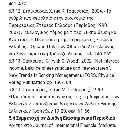
461-477
5.3.12. Σταϊκούρας, Χ. (με Κ. Τσαμαδιάς), 2004. «Το
ανθρώπινο κεφάλαιο στην οικονομία της
Περιφέρειας Στερεάς Ελλάδας (Περίοδος 1998-
2002)». Συλλογικός τόμος με τίτλο: «Εκπαίδευση και
Ανάπτυξη: Η Περίπτωση της Περιφέρειας Στερεάς
Ελλάδας», Όμιλος Πολιτών Φθιώτιδα 21ος Αιώνας
και Συνεταιριστική Τράπεζα Λαμίας, σελ. 240-269
5.3.13. Staikouras, C. (with G. Wood), 2002. “Net interest
income, balance sheet structure and interest rates”.
New Trends in Banking Management, IFORS, Physica-
Verlag Publication, pp. 189-204
5.3.14. Σταϊκούρας, Χ. (με M. Στέλιαρος), 1999.
«Προσδιοριστικοί παράγοντες της κερδοφορίας των
Ελληνικών τραπεζικών ιδρυμάτων». Δελτίο Ένωσης
Ελληνικών Τραπεζών 19-20, σελ. 61-66
5.4 Συμμετοχή σε Διεθνή Επιστημονικά Περιοδικά
Κριτής στο Journal of International Financial Markets,