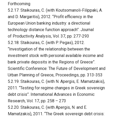
Forthcoming
5.2.17. Staikouras, C. (with Koutsomanoli-Filippaki, A.
and D. Margaritis), 2012. “Profit efficiency in the
European Union banking industry: a directional
technology distance function approach”. Journal
of Productivity Analysis, Vol. 37, pp. 277-293
5.2.18. Staikouras, C. (with
P. Pegas
), 2012.
“Investigation of the relationship between the
investment stock with personal available income and
bank private deposits in the Regions of Greece”.
Scientific Conference: The Future of Development and
Urban Planning of Greece, Proceedings, pp. 313-353
5.2.19. Staikouras, C. (with N. Apergis, E. Mamatzakis),
2011. “Testing for regime changes in Greek sovereign
debt crisis”. International Advances in Economic
Research, Vol. 17, pp. 258 – 273
5.2.20. Staikouras, C. (with Apergis, N. and E.
Mamatzakis), 2011. “The Greek sovereign debt crisis: