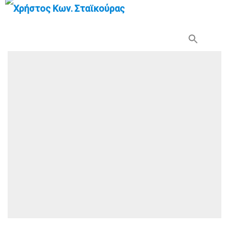
Search Button
Search
for: