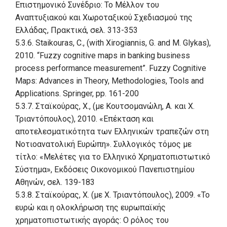
Επιστημονικό Συνέδριο: Το Μέλλον του
Αναπτυξιακού και Χωροταξικού Σχεδιασμού της
Ελλάδας, Πρακτικά, σελ. 313-353
5.3.6. Staikouras, C., (with Xirogiannis, G. and M. Glykas),
2010. “Fuzzy cognitive maps in banking business
process performance measurement”. Fuzzy Cognitive
Maps: Advances in Theory, Methodologies, Tools and
Applications. Springer, pp. 161-200
5.3.7. Σταϊκούρας, Χ., (με Κουτσομανώλη, Α. και Χ.
Τριαντόπουλος), 2010. «Επέκταση και
αποτελεσματικότητα των Ελληνικών τραπεζών στη
Νοτιοανατολική Ευρώπη». Συλλογικός τόμος με
τίτλο: «Μελέτες για το Ελληνικό Χρηματοπιστωτικό
Σύστημα», Εκδόσεις Οικονομικού Πανεπιστημίου
Αθηνών, σελ. 139-183
5.3.8. Σταϊκούρας, Χ. (με Χ. Τριαντόπουλος), 2009. «Το
ευρώ και η ολοκλήρωση της ευρωπαϊκής
χρηματοπιστωτικής αγοράς: Ο ρόλος του