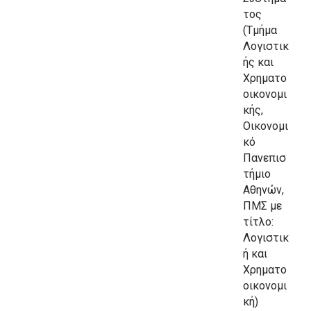
τος
(Τμήμα
Λογιστικ
ής και
Χρηματο
οικονομι
κής,
Οικονομι
κό
Πανεπισ
τήμιο
Αθηνών,
ΠΜΣ με
τίτλο:
Λογιστικ
ή και
Χρηματο
οικονομι
κή)