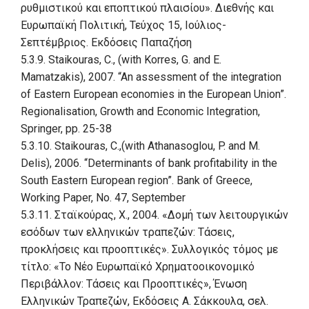
ρυθμιστικού και εποπτικού πλαισίου». Διεθνής και
Ευρωπαϊκή Πολιτική, Τεύχος 15, Ιούλιος-
Σεπτέμβριος. Εκδόσεις Παπαζήση
5.3.9. Staikouras, C., (with Korres, G. and E.
Mamatzakis), 2007. “An assessment of the integration
of Eastern European economies in the European Union”.
Regionalisation, Growth and Economic Integration,
Springer, pp. 25-38
5.3.10. Staikouras, C.,(with Athanasoglou, P. and M.
Delis), 2006. “Determinants of bank profitability in the
South Eastern European region”. Bank of Greece,
Working Paper, No. 47, September
5.3.11. Σταϊκούρας, Χ., 2004. «Δομή των λειτουργικών
εσόδων των ελληνικών τραπεζών: Τάσεις,
προκλήσεις και προοπτικές». Συλλογικός τόμος με
τίτλο: «Το Νέο Ευρωπαϊκό Χρηματοοικονομικό
Περιβάλλον: Τάσεις και Προοπτικές», Ένωση
Ελληνικών Τραπεζών, Εκδόσεις A. Σάκκουλα, σελ.