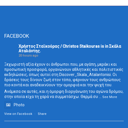
FACEBOOK
Χρήστος Σταϊκούρας / Christos Staikouras
is in Σκάλα
Aταλάντης.
20 hours ago
Ξεχωριστή αξία έχουν οι άνθρωποι που, με αγάπη, μεράκι και
προσωπική προσφορά, οργανώνουν αθλητικές και πολιτιστικές
εκδηλώσεις, όπως αυτοί στη Discover_Skala_Atalantonisi. Οι
δράσεις τους δίνουν ζωή στον τόπο, φέρνουν τους ανθρώπους
πιο κοντά και αναδεικνύουν την ομορφιά και την ψυχή του.
Ανάμεσα σε αυτές, και η όμορφη διοργάνωση του αγώνα δρόμου,
στην οποία είχα τη χαρά να συμμετάσχω. Θερμά συ
...
See More
Photo
View on Facebook
·
Share