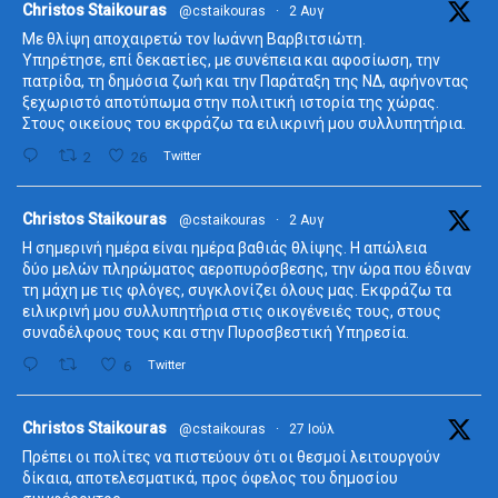
ta
Christos Staikouras
@cstaikouras
·
2 Αυγ
Με θλίψη αποχαιρετώ τον Ιωάννη Βαρβιτσιώτη.
Υπηρέτησε, επί δεκαετίες, με συνέπεια και αφοσίωση, την
πατρίδα, τη δημόσια ζωή και την Παράταξη της ΝΔ, αφήνοντας
ξεχωριστό αποτύπωμα στην πολιτική ιστορία της χώρας.
Στους οικείους του εκφράζω τα ειλικρινή μου συλλυπητήρια.
2
26
Twitter
ta
Christos Staikouras
@cstaikouras
·
2 Αυγ
Η σημερινή ημέρα είναι ημέρα βαθιάς θλίψης. Η απώλεια
δύο μελών πληρώματος αεροπυρόσβεσης, την ώρα που έδιναν
τη μάχη με τις φλόγες, συγκλονίζει όλους μας. Εκφράζω τα
ειλικρινή μου συλλυπητήρια στις οικογένειές τους, στους
συναδέλφους τους και στην Πυροσβεστική Υπηρεσία.
6
Twitter
ta
Christos Staikouras
@cstaikouras
·
27 Ιούλ
Πρέπει οι πολίτες να πιστεύουν ότι οι θεσμοί λειτουργούν
δίκαια, αποτελεσματικά, προς όφελος του δημοσίου