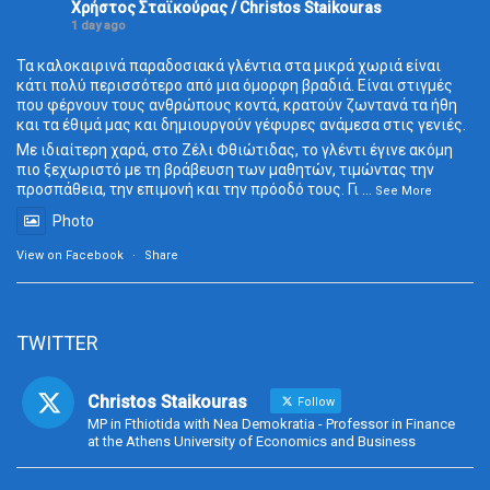
Χρήστος Σταϊκούρας / Christos Staikouras
1 day ago
Τα καλοκαιρινά παραδοσιακά γλέντια στα μικρά χωριά είναι
κάτι πολύ περισσότερο από μια όμορφη βραδιά. Είναι στιγμές
που φέρνουν τους ανθρώπους κοντά, κρατούν ζωντανά τα ήθη
και τα έθιμά μας και δημιουργούν γέφυρες ανάμεσα στις γενιές.
Με ιδιαίτερη χαρά, στο Ζέλι Φθιώτιδας, το γλέντι έγινε ακόμη
πιο ξεχωριστό με τη βράβευση των μαθητών, τιμώντας την
προσπάθεια, την επιμονή και την πρόοδό τους. Γι
...
See More
Photo
View on Facebook
·
Share
TWITTER
Christos Staikouras
Follow
MP in Fthiotida with Nea Demokratia - Professor in Finance
at the Athens University of Economics and Business