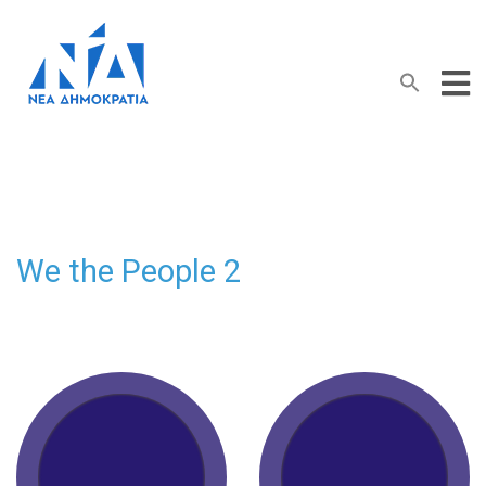
Search Button
Search
for:
We the People 2