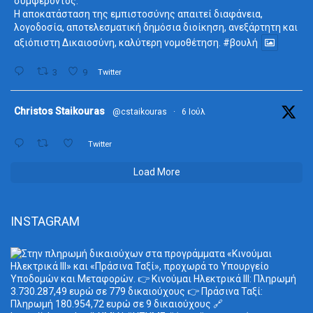
συμφέροντος.
Η αποκατάσταση της εμπιστοσύνης απαιτεί διαφάνεια,
λογοδοσία, αποτελεσματική δημόσια διοίκηση, ανεξάρτητη και
αξιόπιστη Δικαιοσύνη, καλύτερη νομοθέτηση.
#βουλή
3
9
Twitter
ta
Christos Staikouras
@cstaikouras
·
6 Ιούλ
Twitter
Load More
INSTAGRAM