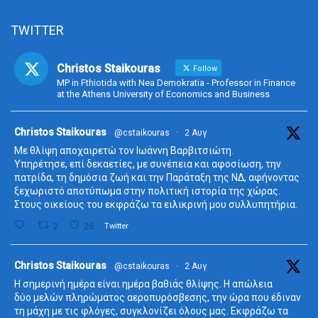
TWITTER
Christos Staikouras
Follow
MP in Fthiotida with Nea Demokratia - Professor in Finance
at the Athens University of Economics and Business
ta
Christos Staikouras
@cstaikouras
·
2 Αυγ
Με θλίψη αποχαιρετώ τον Ιωάννη Βαρβιτσιώτη.
Υπηρέτησε, επί δεκαετίες, με συνέπεια και αφοσίωση, την
πατρίδα, τη δημόσια ζωή και την Παράταξη της ΝΔ, αφήνοντας
ξεχωριστό αποτύπωμα στην πολιτική ιστορία της χώρας.
Στους οικείους του εκφράζω τα ειλικρινή μου συλλυπητήρια.
2
26
Twitter
ta
Christos Staikouras
@cstaikouras
·
2 Αυγ
Η σημερινή ημέρα είναι ημέρα βαθιάς θλίψης. Η απώλεια
δύο μελών πληρώματος αεροπυρόσβεσης, την ώρα που έδιναν
τη μάχη με τις φλόγες, συγκλονίζει όλους μας. Εκφράζω τα