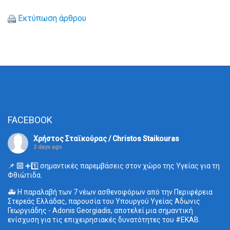
Εκτύπωση άρθρου
FACEBOOK
Χρήστος Σταϊκούρας / Christos Staikouras
2 days ago
📌 🔟 ➕1️⃣ σημαντικές παρεμβάσεις στον χώρο της Υγείας για τη
Φθιώτιδα.
🚑 Η παραλαβή των 7 νέων ασθενοφόρων από την Περιφέρεια
Στερεάς Ελλάδας, παρουσία του Υπουργού Υγείας Άδωνις
Γεωργιάδης - Adonis Georgiadis, αποτελεί μια σημαντική
ενίσχυση για τις επιχειρησιακές δυνατότητες του
#ΕΚΑΒ
.