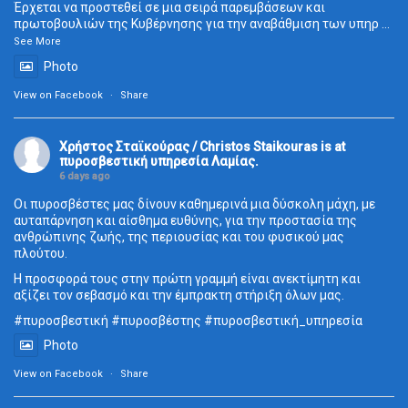
Έρχεται να προστεθεί σε μια σειρά παρεμβάσεων και
πρωτοβουλιών της Κυβέρνησης για την αναβάθμιση των υπηρ
...
See More
Photo
View on Facebook
·
Share
Χρήστος Σταϊκούρας / Christos Staikouras
is at
πυροσβεστική υπηρεσία Λαμίας.
6 days ago
Οι πυροσβέστες μας δίνουν καθημερινά μια δύσκολη μάχη, με
αυταπάρνηση και αίσθημα ευθύνης, για την προστασία της
ανθρώπινης ζωής, της περιουσίας και του φυσικού μας
πλούτου.
Η προσφορά τους στην πρώτη γραμμή είναι ανεκτίμητη και
αξίζει τον σεβασμό και την έμπρακτη στήριξη όλων μας.
#πυροσβεστική
#πυροσβέστης
#πυροσβεστική_
υπηρεσία
Photo
View on Facebook
·
Share