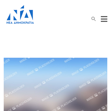
Search Button
Search
for: