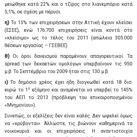
μειώθηκε κατά 22% και ο τζίρος στο λιανεμπόριο κατά
5,1%, σε σχέση με πέρυσι.
η)
Το 15% των επιχειρήσεων στην Αττική έχουν κλείσει
(ΕΣΕΕ), ενώ 176.700 επιχειρήσεις είναι κοντά στο
«κλείσιμο» ως το τέλος του 2011 (απώλεια 305.000
θέσεων εργασίας – ΓΣΕΒΕΕ).
θ)
Οι όροι δανεισμού παραμένουν απαγορευτικοί. Τα
spread των δεκαετών ομολόγων υπερβαίνουν τις 950
μ.β. Το Σεπτέμβριο του 2009 ήταν στις 130 μ.β.
ι)
Το δημόσιο χρέος έχει ήδη διογκωθεί κατά 18 δισ.
ο
ευρώ το 1
εξάμηνο και αναμένεται να υπερβεί το 145%
του ΑΕΠ το 2013 (πρόβλεψη του επικαιροποιημένου
«Μνημονίου»).
Συνεπώς, οι εξελίξεις δεν είναι καλές. Δεν ωφελεί όμως
να «κρύβονται». Άλλωστε, τις βιώνουν καθημερινά τα
νοικοκυριά και οι επιχειρήσεις. Η αναντιστοιχία