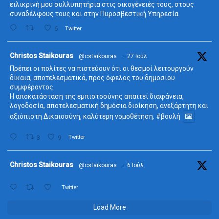
ειλικρινή μου συλλυπητήρια στις οικογένειές τους, στους
συναδέλφους τους και στην Πυροσβεστική Υπηρεσία.
6
Twitter
ta
Christos Staikouras
@cstaikouras
·
27 Ιούλ
Πρέπει οι πολίτες να πιστεύουν ότι οι θεσμοί λειτουργούν
δίκαια, αποτελεσματικά, προς όφελος του δημοσίου
συμφέροντος.
Η αποκατάσταση της εμπιστοσύνης απαιτεί διαφάνεια,
λογοδοσία, αποτελεσματική δημόσια διοίκηση, ανεξάρτητη και
αξιόπιστη Δικαιοσύνη, καλύτερη νομοθέτηση.
#βουλή
3
9
Twitter
ta
Christos Staikouras
@cstaikouras
·
6 Ιούλ
Twitter
Load More