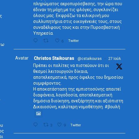
πληρώματος αεροπυρόσβεσης, την ώρα που
έδιναν τη μάχη με τις φλόγες, συγκλονίζει
όλους μας. Εκφράζω τα ειλικρινή μου
ος
συλλυπητήρια στις οικογένειές τους, στους
συναδέλφους τους και στην Πυροσβεστική
Υπηρεσία.
6
Twitter
σω
Avatar
Christos Staikouras
@cstaikouras
·
27 Ιούλ
Πρέπει οι πολίτες να πιστεύουν ότι οι
θεσμοί λειτουργούν δίκαια,
αποτελεσματικά, προς όφελος του δημοσίου
συμφέροντος.
Η αποκατάσταση της εμπιστοσύνης απαιτεί
διαφάνεια, λογοδοσία, αποτελεσματική
.
δημόσια διοίκηση, ανεξάρτητη και αξιόπιστη
Δικαιοσύνη, καλύτερη νομοθέτηση. #βουλή
ου
3
9
Twitter
ος
αι