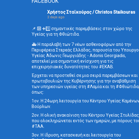
FACEBOOK
Χρήστος Σταϊκούρας / Christos Staikouras
2 days ago
📌 🔟 ➕1️⃣ σημαντικές παρεμβάσεις στον χώρο της
Υγείας για τη Φθιώτιδα.
🚑 Η παραλαβή των 7 νέων ασθενοφόρων από την
Περιφέρεια Στερεάς Ελλάδας, παρουσία του Υπουργο
Υγείας Άδωνις Γεωργιάδης - Adonis Georgiadis,
αποτελεί μια σημαντική ενίσχυση για τις
επιχειρησιακές δυνατότητες του #ΕΚΑΒ.
Έρχεται να προστεθεί σε μια σειρά παρεμβάσεων και
πρωτοβουλιών της Κυβέρνησης για την αναβάθμιση
των υπηρεσιών υγείας στη #Λαμία και τη #Φθιώτιδα
όπως:
1ον. Η 24ωρη λειτουργία του Κέντρου Υγείας Καμένω
Βούρλων.
2ον. Η ολική ανακαίνιση του Κέντρου Υγείας Στυλίδας
που ολοκληρώνεται εντός των ημερών, με πόρους το
#ΤΑΑ.
3ον. Η ίδρυση, κατασκευή και λειτουργία του