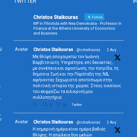
TWITTER
I
Christos Staikouras
Follow
MP in Fthiotida with Nea Demokratia - Professor in
Finance at the Athens University of Economics
and Business
ύ
Avatar
Christos Staikouras
@cstaikouras
·
2 Αυγ
Με θλίψη αποχαιρετώ τον Ιωάννη
Βαρβιτσιώτη. Υπηρέτησε, επί δεκαετίες,
με συνέπεια και αφοσίωση, την πατρίδα, τη
δημόσια ζωή και την Παράταξη της ΝΔ,
αφήνοντας ξεχωριστό αποτύπωμα στην
,
πολιτική ιστορία της χώρας. Στους οικείους
του εκφράζω τα ειλικρινή μου
συλλυπητήρια.
ν
2
26
Twitter
,
υ
Avatar
Christos Staikouras
@cstaikouras
·
2 Αυγ
Η σημερινή ημέρα είναι ημέρα βαθιάς
θλίψης. Η απώλεια δύο μελών