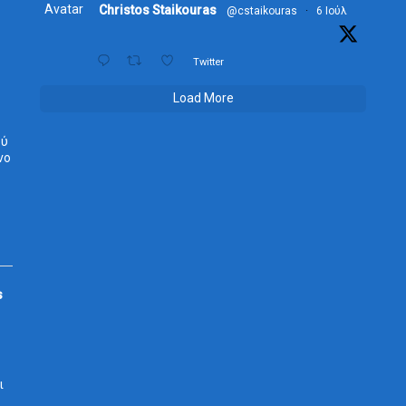
Avatar
Christos Staikouras
@cstaikouras
·
6 Ιούλ
Twitter
Load More
ού
νο
s
ι