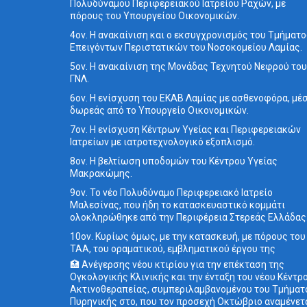
Πολυδύναμου Περιφερειακού Ιατρείου Ραχών, με
πόρους του Υπουργείου Οικονομικών.
4ον. Η ανακαίνιση και ο εκσυγχρονισμός του Τμήματ
Επειγόντων Περιστατικών του Νοσοκομείου Λαμίας.
5ον. Η ανακαίνιση της Μονάδας Τεχνητού Νεφρού του
ΓΝΛ.
6ον. Η ενίσχυση του ΕΚΑΒ Λαμίας με ασθενοφόρα, μέ
δωρεάς από το Υπουργείο Οικονομικών.
7ον. Η ενίσχυση Κέντρων Υγείας και Περιφερειακών
Ιατρείων με ιατροτεχνολογικό εξοπλισμό.
8ον. Η βελτίωση υποδομών του Κέντρου Υγείας
Μακρακώμης.
9ον. Το νέο Πολυδύναμο Περιφερειακό Ιατρείο
Μαλεσίνας, που ήδη το κατασκευαστικό κομμάτι
ολοκληρώθηκε από την Περιφέρεια Στερεάς Ελλάδας
10ον. Κυρίως όμως, με την κατασκευή, με πόρους του
ΤΑΑ, του οραματικού, εμβληματικού έργου της
🏥 Ανέγερσης νέου κτιρίου για την επέκταση της
Ογκολογικής Κλινικής και την ένταξη του νέου Κέντρ
Ακτινοθεραπείας, συμπεριλαμβανομένου του Τμήματ
Πυρηνικής στο, που τον προσεχή Οκτώβριο αναμένετ