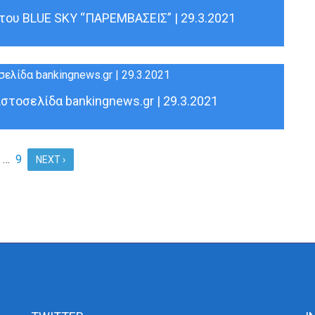
του BLUE SKY “ΠΑΡΕΜΒΑΣΕΙΣ” | 29.3.2021
στοσελίδα bankingnews.gr | 29.3.2021
…
9
NEXT ›