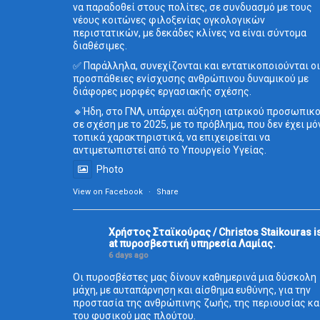
να παραδοθεί στους πολίτες, σε συνδυασμό με τους
νέους κοιτώνες φιλοξενίας ογκολογικών
περιστατικών, με δεκάδες κλίνες να είναι σύντομα
διαθέσιμες.
✅ Παράλληλα, συνεχίζονται και εντατικοποιούνται οι
προσπάθειες ενίσχυσης ανθρώπινου δυναμικού με
διάφορες μορφές εργασιακής σχέσης.
🔹Ήδη, στο ΓΝΛ, υπάρχει αύξηση ιατρικού προσωπικ
σε σχέση με το 2025, με το πρόβλημα, που δεν έχει μό
τοπικά χαρακτηριστικά, να επιχειρείται να
αντιμετωπιστεί από το Υπουργείο Υγείας.
Photo
View on Facebook
·
Share
Χρήστος Σταϊκούρας / Christos Staikouras
i
at πυροσβεστική υπηρεσία Λαμίας.
6 days ago
Οι πυροσβέστες μας δίνουν καθημερινά μια δύσκολη
μάχη, με αυταπάρνηση και αίσθημα ευθύνης, για την
προστασία της ανθρώπινης ζωής, της περιουσίας κα
του φυσικού μας πλούτου.