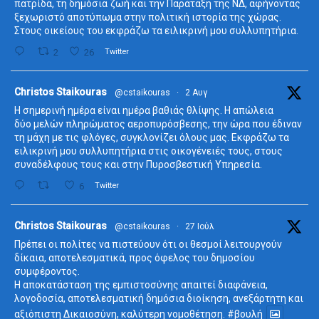
πατρίδα, τη δημόσια ζωή και την Παράταξη της ΝΔ, αφήνοντας
ξεχωριστό αποτύπωμα στην πολιτική ιστορία της χώρας.
Στους οικείους του εκφράζω τα ειλικρινή μου συλλυπητήρια.
2
26
Twitter
ta
Christos Staikouras
@cstaikouras
·
2 Αυγ
Η σημερινή ημέρα είναι ημέρα βαθιάς θλίψης. Η απώλεια
δύο μελών πληρώματος αεροπυρόσβεσης, την ώρα που έδιναν
τη μάχη με τις φλόγες, συγκλονίζει όλους μας. Εκφράζω τα
ειλικρινή μου συλλυπητήρια στις οικογένειές τους, στους
συναδέλφους τους και στην Πυροσβεστική Υπηρεσία.
6
Twitter
ta
Christos Staikouras
@cstaikouras
·
27 Ιούλ
Πρέπει οι πολίτες να πιστεύουν ότι οι θεσμοί λειτουργούν
δίκαια, αποτελεσματικά, προς όφελος του δημοσίου
συμφέροντος.
Η αποκατάσταση της εμπιστοσύνης απαιτεί διαφάνεια,
λογοδοσία, αποτελεσματική δημόσια διοίκηση, ανεξάρτητη και
αξιόπιστη Δικαιοσύνη, καλύτερη νομοθέτηση.
#βουλή