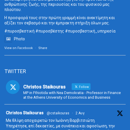
ανθρώπινης ζωής, της περιουσίας και του φυσικού μας
πλούτου.
Η προσφορά τους στην πρώτη γραμμή είναι ανεκτίμητη και
αξίζει τον σεβασμό και την έμπρακτη στήριξη όλων μας.
#πυροσβεστική
#πυροσβέστης
#πυροσβεστική_
υπηρεσία
Photo
View on Facebook
·
Share
TWITTER
Christos Staikouras
Follow
MP in Fthiotida with Nea Demokratia - Professor in Finance
at the Athens University of Economics and Business
ta
Christos Staikouras
@cstaikouras
·
2 Αυγ
Με θλίψη αποχαιρετώ τον Ιωάννη Βαρβιτσιώτη.
Υπηρέτησε, επί δεκαετίες, με συνέπεια και αφοσίωση, την