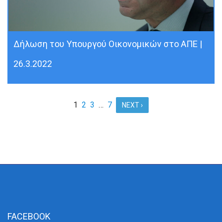
Δήλωση του Υπουργού Οικονομικών στο ΑΠΕ |
26.3.2022
1
2
3
…
7
NEXT ›
FACEBOOK