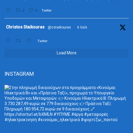
3
9
Twitter
ta
Christos Staikouras
@cstaikouras
·
6 Ιούλ
Twitter
Load More
INSTAGRAM