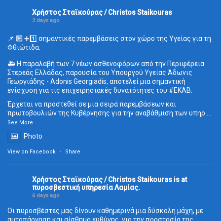
Χρήστος Σταϊκούρας / Christos Staikouras
2 days ago
📌 🔟 ➕1️⃣ σημαντικές παρεμβάσεις στον χώρο της Υγείας για τη
Φθιώτιδα.
🚑 Η παραλαβή των 7 νέων ασθενοφόρων από την Περιφέρεια
Στερεάς Ελλάδας, παρουσία του Υπουργού Υγείας Άδωνις
Γεωργιάδης - Adonis Georgiadis, αποτελεί μια σημαντική
ενίσχυση για τις επιχειρησιακές δυνατότητες του
#ΕΚΑΒ
.
Έρχεται να προστεθεί σε μια σειρά παρεμβάσεων και
πρωτοβουλιών της Κυβέρνησης για την αναβάθμιση των υπηρ
...
See More
Photo
View on Facebook
·
Share
Χρήστος Σταϊκούρας / Christos Staikouras
is at
πυροσβεστική υπηρεσία Λαμίας.
6 days ago
Οι πυροσβέστες μας δίνουν καθημερινά μια δύσκολη μάχη, με
αυταπάρνηση και αίσθημα ευθύνης, για την προστασία της