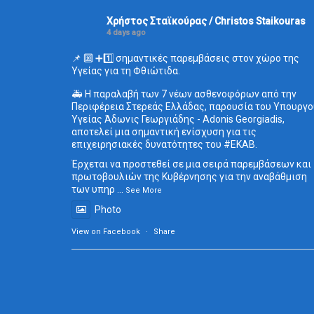
Χρήστος Σταϊκούρας / Christos Staikouras
4 days ago
📌 🔟 ➕1️⃣ σημαντικές παρεμβάσεις στον χώρο της
Υγείας για τη Φθιώτιδα.
🚑 Η παραλαβή των 7 νέων ασθενοφόρων από την
Περιφέρεια Στερεάς Ελλάδας, παρουσία του Υπουργο
Υγείας Άδωνις Γεωργιάδης - Adonis Georgiadis,
αποτελεί μια σημαντική ενίσχυση για τις
επιχειρησιακές δυνατότητες του
#ΕΚΑΒ
.
Έρχεται να προστεθεί σε μια σειρά παρεμβάσεων και
πρωτοβουλιών της Κυβέρνησης για την αναβάθμιση
των υπηρ
...
See More
Photo
View on Facebook
·
Share