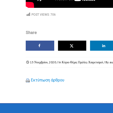
POST VIEWS:
706
Share
13 Νοεμβρίου, 2020
/ In
Κύριο Θέμα
,
Ομιλίες-Χαιρετισμοί
/ By
au
Εκτύπωση άρθρου