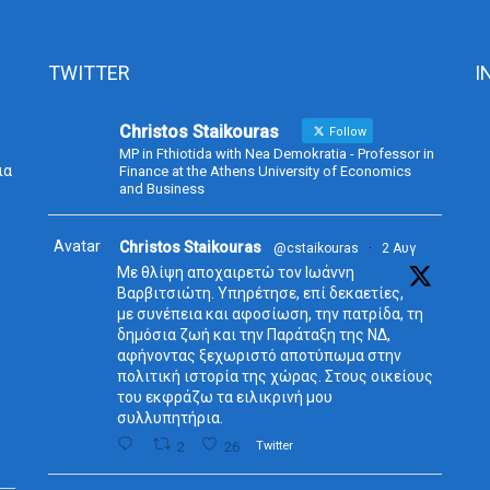
TWITTER
I
Christos Staikouras
Follow
MP in Fthiotida with Nea Demokratia - Professor in
ια
Finance at the Athens University of Economics
and Business
Avatar
Christos Staikouras
@cstaikouras
·
2 Αυγ
Με θλίψη αποχαιρετώ τον Ιωάννη
Βαρβιτσιώτη. Υπηρέτησε, επί δεκαετίες,
με συνέπεια και αφοσίωση, την πατρίδα, τη
δημόσια ζωή και την Παράταξη της ΝΔ,
αφήνοντας ξεχωριστό αποτύπωμα στην
πολιτική ιστορία της χώρας. Στους οικείους
του εκφράζω τα ειλικρινή μου
συλλυπητήρια.
2
26
Twitter