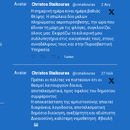
Avatar
Christos Staikouras
@cstaikouras
·
2 Αυγ
Η σημερινή ημέρα είναι ημέρα βαθιάς
θλίψης. Η απώλεια δύο μελών
πληρώματος αεροπυρόσβεσης, την ώρα που
έδιναν τη μάχη με τις φλόγες, συγκλονίζει
όλους μας. Εκφράζω τα ειλικρινή μου
συλλυπητήρια στις οικογένειές τους, στους
ύ
συναδέλφους τους και στην Πυροσβεστική
Υπηρεσία.
6
Twitter
Avatar
Christos Staikouras
@cstaikouras
·
27 Ιούλ
Πρέπει οι πολίτες να πιστεύουν ότι οι
θεσμοί λειτουργούν δίκαια,
αποτελεσματικά, προς όφελος του δημοσίου
συμφέροντος.
Η αποκατάσταση της εμπιστοσύνης απαιτεί
διαφάνεια, λογοδοσία, αποτελεσματική
δημόσια διοίκηση, ανεξάρτητη και αξιόπιστη
Δικαιοσύνη, καλύτερη νομοθέτηση. #βουλή