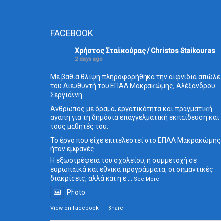
FACEBOOK
Χρήστος Σταϊκούρας / Christos Staikouras
2 days ago
Με βαθιά θλίψη πληροφορήθηκα την αιφνίδια απώλε
του Διευθυντή του ΕΠΑΛ Μακρακώμης, Αλέξανδρου
Σεργιάννη.
Άνθρωπος με όραμα, εργατικότητα και πραγματική
αγάπη για τη δημόσια επαγγελματική εκπαίδευση και
τους μαθητές του.
Το έργο που είχε επιτελεστεί στο ΕΠΑΛ Μακρακώμης
ήταν εμφανές.
Η εξωστρέφεια του σχολείου, η συμμετοχή σε
ευρωπαϊκά και εθνικά προγράμματα, οι σημαντικές
διακρίσεις, αλλά και η ε
...
See More
Photo
View on Facebook
·
Share