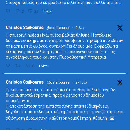
Στους οικείους του εκφράζω τα ειλικρινή μου συλλυπητήρια.
2
26
Twitter
ta
Christos Staikouras
@cstaikouras
·
2 Αυγ
Η σημερινή ημέρα είναι ημέρα βαθιάς θλίψης. Η απώλεια
δύο μελών πληρώματος αεροπυρόσβεσης, την ώρα που έδιναν
τη μάχη με τις φλόγες, συγκλονίζει όλους μας. Εκφράζω τα
ειλικρινή μου συλλυπητήρια στις οικογένειές τους, στους
συναδέλφους τους και στην Πυροσβεστική Υπηρεσία.
6
Twitter
ta
Christos Staikouras
@cstaikouras
·
27 Ιούλ
Πρέπει οι πολίτες να πιστεύουν ότι οι θεσμοί λειτουργούν
δίκαια, αποτελεσματικά, προς όφελος του δημοσίου
συμφέροντος.
Η αποκατάσταση της εμπιστοσύνης απαιτεί διαφάνεια,
λογοδοσία, αποτελεσματική δημόσια διοίκηση, ανεξάρτητη και
αξιόπιστη Δικαιοσύνη, καλύτερη νομοθέτηση.
#βουλή