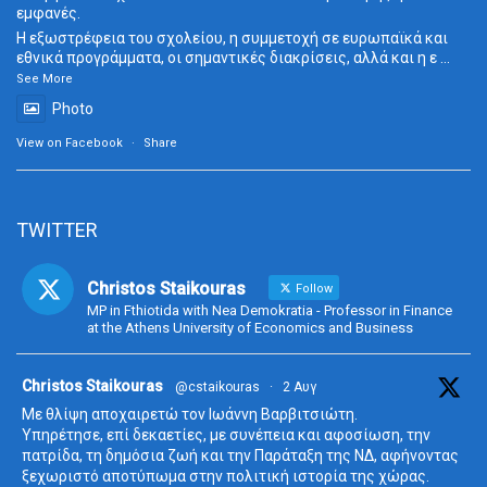
εμφανές.
Η εξωστρέφεια του σχολείου, η συμμετοχή σε ευρωπαϊκά και
εθνικά προγράμματα, οι σημαντικές διακρίσεις, αλλά και η ε
...
See More
Photo
View on Facebook
·
Share
TWITTER
Christos Staikouras
Follow
MP in Fthiotida with Nea Demokratia - Professor in Finance
at the Athens University of Economics and Business
ta
Christos Staikouras
@cstaikouras
·
2 Αυγ
Με θλίψη αποχαιρετώ τον Ιωάννη Βαρβιτσιώτη.
Υπηρέτησε, επί δεκαετίες, με συνέπεια και αφοσίωση, την
πατρίδα, τη δημόσια ζωή και την Παράταξη της ΝΔ, αφήνοντας
ξεχωριστό αποτύπωμα στην πολιτική ιστορία της χώρας.