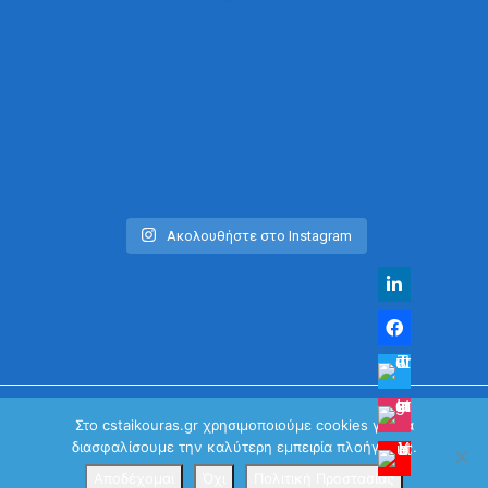
Ακολουθήστε στο Instagram
Στο cstaikouras.gr χρησιμοποιούμε cookies για να
διασφαλίσουμε την καλύτερη εμπειρία πλοήγησης.
© Χρήστος Σταϊκούρας | All Rights Reserved 2026
Κανονισμός Προστασίας Προσωπικών Δεδομένων
Αποδέχομαι
Όχι
Πολιτική Προστασίας