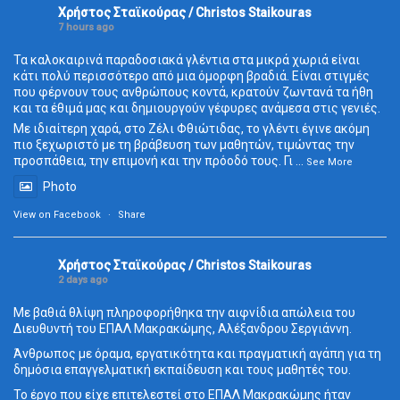
Χρήστος Σταϊκούρας / Christos Staikouras
7 hours ago
Τα καλοκαιρινά παραδοσιακά γλέντια στα μικρά χωριά είναι
κάτι πολύ περισσότερο από μια όμορφη βραδιά. Είναι στιγμές
που φέρνουν τους ανθρώπους κοντά, κρατούν ζωντανά τα ήθη
και τα έθιμά μας και δημιουργούν γέφυρες ανάμεσα στις γενιές.
Με ιδιαίτερη χαρά, στο Ζέλι Φθιώτιδας, το γλέντι έγινε ακόμη
πιο ξεχωριστό με τη βράβευση των μαθητών, τιμώντας την
προσπάθεια, την επιμονή και την πρόοδό τους. Γι
...
See More
Photo
View on Facebook
·
Share
Χρήστος Σταϊκούρας / Christos Staikouras
2 days ago
Με βαθιά θλίψη πληροφορήθηκα την αιφνίδια απώλεια του
Διευθυντή του ΕΠΑΛ Μακρακώμης, Αλέξανδρου Σεργιάννη.
Άνθρωπος με όραμα, εργατικότητα και πραγματική αγάπη για τη
δημόσια επαγγελματική εκπαίδευση και τους μαθητές του.
Το έργο που είχε επιτελεστεί στο ΕΠΑΛ Μακρακώμης ήταν