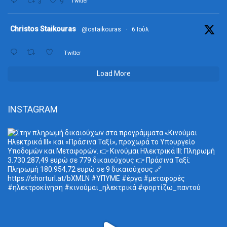
3
9
Twitter
ta
Christos Staikouras
@cstaikouras
·
6 Ιούλ
Twitter
Load More
INSTAGRAM