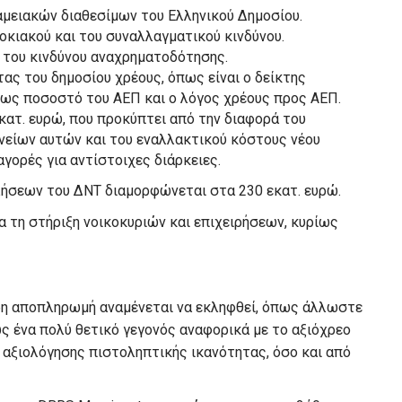
αμειακών διαθεσίμων του Ελληνικού Δημοσίου.
οκιακού και του συναλλαγματικού κινδύνου.
 του κινδύνου αναχρηματοδότησης.
ας του δημοσίου χρέους, όπως είναι ο δείκτης
ως ποσοστό του ΑΕΠ και ο λόγος χρέους προς ΑΕΠ.
κατ. ευρώ, που προκύπτει από την διαφορά του
είων αυτών και του εναλλακτικού κόστους νέου
αγορές για αντίστοιχες διάρκειες.
λήσεων του ΔΝΤ διαμορφώνεται στα 230 εκατ. ευρώ.
α τη στήριξη νοικοκυριών και επιχειρήσεων, κυρίως
ωρη αποπληρωμή αναμένεται να εκληφθεί, όπως άλλωστε
ως ένα πολύ θετικό γεγονός αναφορικά με το αξιόχρεο
 αξιολόγησης πιστοληπτικής ικανότητας, όσο και από