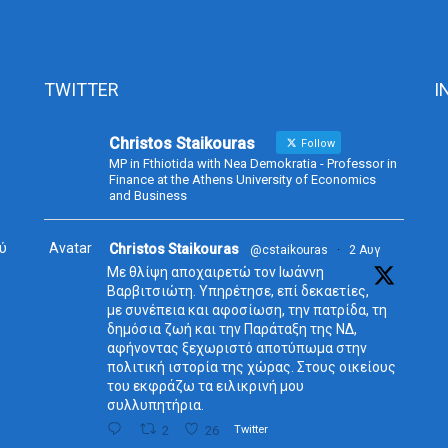
TWITTER
I
Christos Staikouras
Follow
MP in Fthiotida with Nea Demokratia - Professor in
Finance at the Athens University of Economics
and Business
ύ
Avatar
Christos Staikouras
@cstaikouras
·
2 Αυγ
Με θλίψη αποχαιρετώ τον Ιωάννη
Βαρβιτσιώτη. Υπηρέτησε, επί δεκαετίες,
με συνέπεια και αφοσίωση, την πατρίδα, τη
δημόσια ζωή και την Παράταξη της ΝΔ,
αφήνοντας ξεχωριστό αποτύπωμα στην
πολιτική ιστορία της χώρας. Στους οικείους
του εκφράζω τα ειλικρινή μου
συλλυπητήρια.
2
26
Twitter