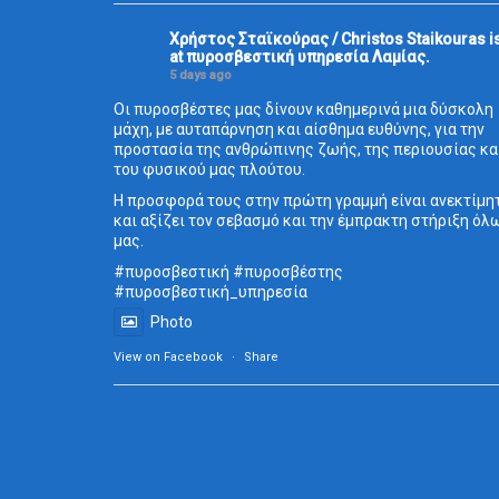
Χρήστος Σταϊκούρας / Christos Staikouras
i
at πυροσβεστική υπηρεσία Λαμίας.
5 days ago
Οι πυροσβέστες μας δίνουν καθημερινά μια δύσκολη
μάχη, με αυταπάρνηση και αίσθημα ευθύνης, για την
προστασία της ανθρώπινης ζωής, της περιουσίας κα
του φυσικού μας πλούτου.
Η προσφορά τους στην πρώτη γραμμή είναι ανεκτίμη
και αξίζει τον σεβασμό και την έμπρακτη στήριξη όλ
μας.
#πυροσβεστική
#πυροσβέστης
#πυροσβεστική_
υπηρεσία
Photo
View on Facebook
·
Share