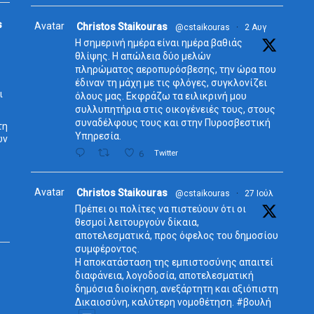
s
Avatar
Christos Staikouras
@cstaikouras
·
2 Αυγ
Η σημερινή ημέρα είναι ημέρα βαθιάς
θλίψης. Η απώλεια δύο μελών
πληρώματος αεροπυρόσβεσης, την ώρα που
έδιναν τη μάχη με τις φλόγες, συγκλονίζει
ι
όλους μας. Εκφράζω τα ειλικρινή μου
συλλυπητήρια στις οικογένειές τους, στους
συναδέλφους τους και στην Πυροσβεστική
τη
Υπηρεσία.
ων
6
Twitter
Avatar
Christos Staikouras
@cstaikouras
·
27 Ιούλ
Πρέπει οι πολίτες να πιστεύουν ότι οι
θεσμοί λειτουργούν δίκαια,
αποτελεσματικά, προς όφελος του δημοσίου
συμφέροντος.
Η αποκατάσταση της εμπιστοσύνης απαιτεί
διαφάνεια, λογοδοσία, αποτελεσματική
δημόσια διοίκηση, ανεξάρτητη και αξιόπιστη
Δικαιοσύνη, καλύτερη νομοθέτηση. #βουλή