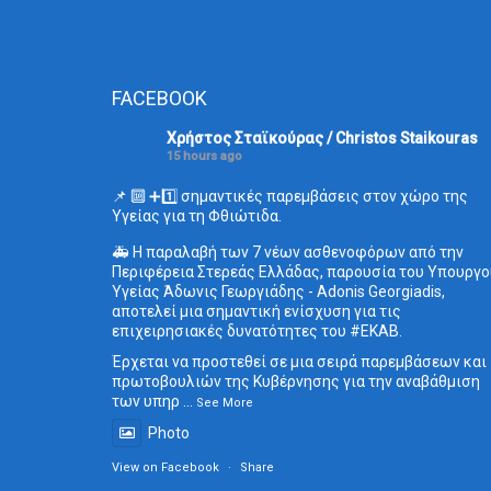
FACEBOOK
Χρήστος Σταϊκούρας / Christos Staikouras
15 hours ago
📌 🔟 ➕1️⃣ σημαντικές παρεμβάσεις στον χώρο της
Υγείας για τη Φθιώτιδα.
🚑 Η παραλαβή των 7 νέων ασθενοφόρων από την
Περιφέρεια Στερεάς Ελλάδας, παρουσία του Υπουργο
Υγείας Άδωνις Γεωργιάδης - Adonis Georgiadis,
αποτελεί μια σημαντική ενίσχυση για τις
επιχειρησιακές δυνατότητες του
#ΕΚΑΒ
.
Έρχεται να προστεθεί σε μια σειρά παρεμβάσεων και
πρωτοβουλιών της Κυβέρνησης για την αναβάθμιση
των υπηρ
...
See More
Photo
View on Facebook
·
Share