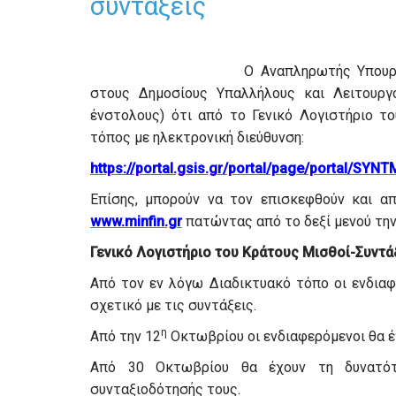
συντάξεις
Ο Αναπληρωτής Υπουρ
στους Δημοσίους Υπαλλήλους και Λειτουργο
ένστολους) ότι από το Γενικό Λογιστήριο τ
τόπος με ηλεκτρονική διεύθυνση:
https://portal.gsis.gr/portal/page/portal/SYNT
Επίσης, μπορούν να τον επισκεφθούν και απ
www.minfin.gr
πατώντας από το δεξί μενού την
Γενικό Λογιστήριο του Κράτους Μισθοί-Συντά
Από τον εν λόγω Διαδικτυακό τόπο οι ενδια
σχετικό με τις συντάξεις.
η
Από την 12
Οκτωβρίου οι ενδιαφερόμενοι θα έ
Από 30 Οκτωβρίου θα έχουν τη δυνατότ
συνταξιοδότησής τους.