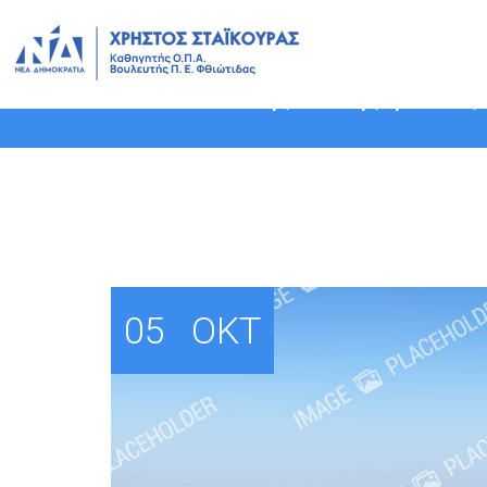
Δελτίο Τύπου σχετικά με τη
διαδικτυακής πύλης για τις
05
ΟΚΤ