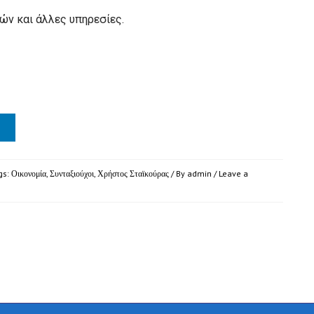
ών και άλλες υπηρεσίες.
gs:
Οικονομία
,
Συνταξιούχοι
,
Χρήστος Σταϊκούρας
/ By
admin
/
Leave a