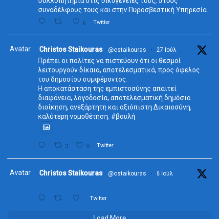
συλλυπητήρια στις οικογένειές τους, στους
συναδέλφους τους και στην Πυροσβεστική Υπηρεσία.
6
Twitter
Avatar
Christos Staikouras
@cstaikouras
·
27 Ιούλ
Πρέπει οι πολίτες να πιστεύουν ότι οι θεσμοί
λειτουργούν δίκαια, αποτελεσματικά, προς όφελος
του δημοσίου συμφέροντος.
Η αποκατάσταση της εμπιστοσύνης απαιτεί
διαφάνεια, λογοδοσία, αποτελεσματική δημόσια
διοίκηση, ανεξάρτητη και αξιόπιστη Δικαιοσύνη,
καλύτερη νομοθέτηση. #βουλή
3
9
Twitter
Avatar
Christos Staikouras
@cstaikouras
·
6 Ιούλ
Twitter
Load More