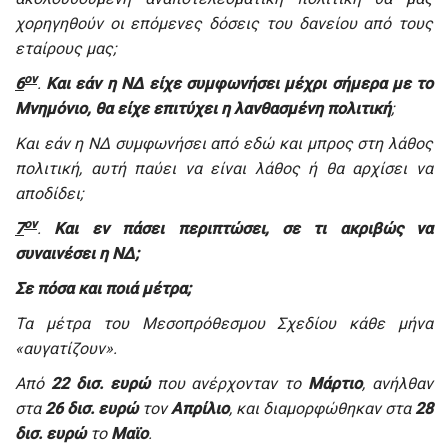
χορηγηθούν οι επόμενες δόσεις του δανείου από τους
εταίρους μας;
ον
6
.
Και εάν η ΝΔ είχε συμφωνήσει μέχρι σήμερα με το
Μνημόνιο, θα είχε επιτύχει η λανθασμένη πολιτική
;
Και εάν η ΝΔ συμφωνήσει από εδώ και μπρος στη λάθος
πολιτική, αυτή παύει να είναι λάθος ή θα αρχίσει να
αποδίδει;
ον
7
.
Και εν πάσει περιπτώσει, σε τι ακριβώς να
συναινέσει η ΝΔ;
Σε πόσα και ποιά μέτρα;
Τα μέτρα του Μεσοπρόθεσμου Σχεδίου κάθε μήνα
«αυγατίζουν».
Από
22 δισ. ευρώ
που ανέρχονταν το
Μάρτιο
, ανήλθαν
στα
26 δισ. ευρώ
τον
Απρίλιο
, και διαμορφώθηκαν στα
28
δισ. ευρώ
το
Μαϊο
.