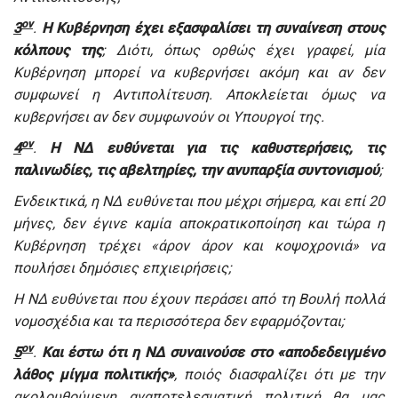
ον
3
.
Η Κυβέρνηση έχει εξασφαλίσει τη συναίνεση στους
κόλπους της
; Διότι, όπως ορθώς έχει γραφεί, μία
Κυβέρνηση μπορεί να κυβερνήσει ακόμη και αν δεν
συμφωνεί η Αντιπολίτευση. Αποκλείεται όμως να
κυβερνήσει αν δεν συμφωνούν οι Υπουργοί της.
ον
4
.
Η ΝΔ ευθύνεται για τις καθυστερήσεις, τις
παλινωδίες, τις αβελτηρίες, την ανυπαρξία συντονισμού
;
Ενδεικτικά, η ΝΔ ευθύνεται που μέχρι σήμερα, και επί 20
μήνες, δεν έγινε καμία αποκρατικοποίηση και τώρα η
Κυβέρνηση τρέχει «άρον άρον και κοψοχρονιά» να
πουλήσει δημόσιες επχιειρήσεις;
Η ΝΔ ευθύνεται που έχουν περάσει από τη Βουλή πολλά
νομοσχέδια και τα περισσότερα δεν εφαρμόζονται;
ον
5
.
Και έστω ότι η ΝΔ συναινούσε στο «αποδεδειγμένο
λάθος μίγμα πολιτικής»
, ποιός διασφαλίζει ότι με την
ακολουθούμενη αναποτελεσματική πολιτική θα μας