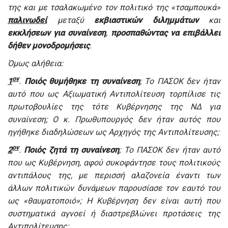
της και με τσαλακωμένο τον πολιτικό της «τσαμπουκά»
παλινωδεί
μεταξύ
εκβιαστικών διλημμάτων
και
εκκλήσεων για συναίνεση
,
προσπαθώντας να επιβάλλει
δήθεν μονοδρομήσεις
.
Όμως αλήθεια:
ον
1
.
Ποιός θυμήθηκε τη συναίνεση
; Το ΠΑΣΟΚ δεν ήταν
αυτό που ως Αξιωματική Αντιπολίτευση τορπίλισε τις
πρωτοβουλίες της τότε Κυβέρνησης της ΝΔ για
συναίνεση; Ο κ. Πρωθυπουργός δεν ήταν αυτός που
ηγήθηκε διαδηλώσεων ως Αρχηγός της Αντιπολίτευσης;
ον
2
.
Ποιός ζητά τη συναίνεση
; Το ΠΑΣΟΚ δεν ήταν αυτό
που ως Κυβέρνηση, αφού συκοφάντησε τους πολιτικούς
αντιπάλους της, με περισσή αλαζονεία έναντι των
άλλων πολιτικών δυνάμεων παρουσίασε τον εαυτό του
ως «θαυματοποιό»; Η Κυβέρνηση δεν είναι αυτή που
συστηματικά αγνοεί ή διαστρεβλώνει προτάσεις της
Αντιπολίτευσης;