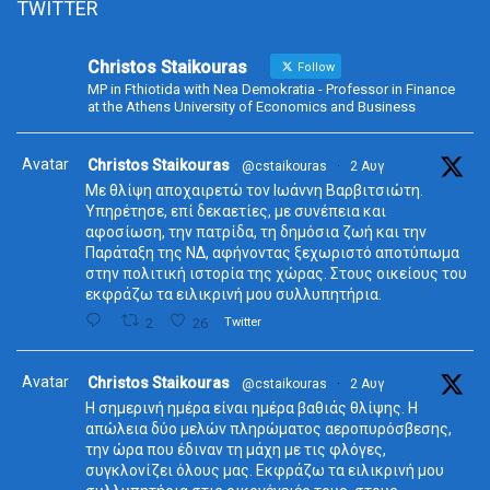
TWITTER
Christos Staikouras
Follow
MP in Fthiotida with Nea Demokratia - Professor in Finance
at the Athens University of Economics and Business
Avatar
Christos Staikouras
@cstaikouras
·
2 Αυγ
Με θλίψη αποχαιρετώ τον Ιωάννη Βαρβιτσιώτη.
Υπηρέτησε, επί δεκαετίες, με συνέπεια και
αφοσίωση, την πατρίδα, τη δημόσια ζωή και την
Παράταξη της ΝΔ, αφήνοντας ξεχωριστό αποτύπωμα
στην πολιτική ιστορία της χώρας. Στους οικείους του
εκφράζω τα ειλικρινή μου συλλυπητήρια.
2
26
Twitter
Avatar
Christos Staikouras
@cstaikouras
·
2 Αυγ
Η σημερινή ημέρα είναι ημέρα βαθιάς θλίψης. Η
απώλεια δύο μελών πληρώματος αεροπυρόσβεσης,
την ώρα που έδιναν τη μάχη με τις φλόγες,
συγκλονίζει όλους μας. Εκφράζω τα ειλικρινή μου