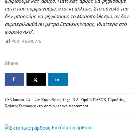
ψηφίσουμε κατ’ άρθρο. Γιατί κατ’ άρθρο θα ψηφίσουμε
αυτά που συμφωνούμε, έτσι κι αλλιώς. Στο σύνολό του
δεν μπορούμε να ψηφίσουμε το Μεσοπρόθεσμο, αν δεν
συμπεριλαμβάνει μέτρα Επανεκκίνησης, ιδιαίτερα στο
φορολογικό
“.
POST VIEWS:
776
Share
3 Ιουνίου, 2011
/ In
Κύριο Θέμα
/ Tags:
Ν.Δ.
,
Ομιλία
,
ΠΑΣΟΚ
,
Περιοδείες
,
Χρήστος Σταϊκούρας
/ By
admin
/
Leave a comment
Εκτύπωση άρθρου