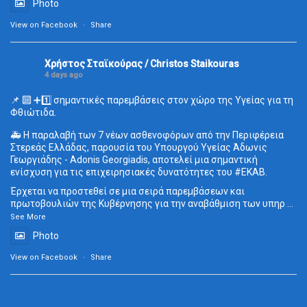
Photo
View on Facebook
·
Share
Χρήστος Σταϊκούρας / Christos Staikouras
4 days ago
📌 🔟 ➕1️⃣ σημαντικές παρεμβάσεις στον χώρο της Υγείας για τη
Φθιώτιδα.
🚑 Η παραλαβή των 7 νέων ασθενοφόρων από την Περιφέρεια
Στερεάς Ελλάδας, παρουσία του Υπουργού Υγείας Άδωνις
Γεωργιάδης - Adonis Georgiadis, αποτελεί μια σημαντική
ενίσχυση για τις επιχειρησιακές δυνατότητες του
#ΕΚΑΒ
.
Έρχεται να προστεθεί σε μια σειρά παρεμβάσεων και
πρωτοβουλιών της Κυβέρνησης για την αναβάθμιση των υπηρ
...
See More
Photo
View on Facebook
·
Share