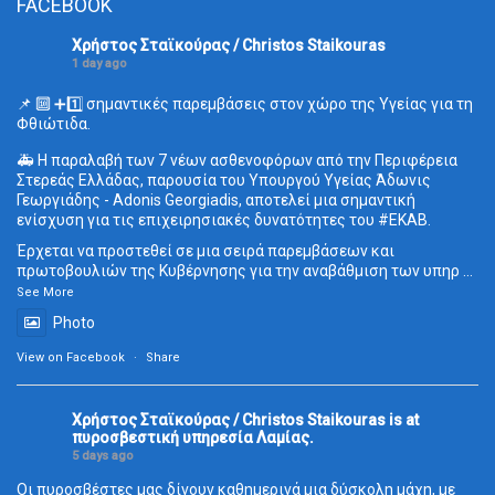
FACEBOOK
Χρήστος Σταϊκούρας / Christos Staikouras
1 day ago
📌 🔟 ➕1️⃣ σημαντικές παρεμβάσεις στον χώρο της Υγείας για τη
Φθιώτιδα.
🚑 Η παραλαβή των 7 νέων ασθενοφόρων από την Περιφέρεια
Στερεάς Ελλάδας, παρουσία του Υπουργού Υγείας Άδωνις
Γεωργιάδης - Adonis Georgiadis, αποτελεί μια σημαντική
ενίσχυση για τις επιχειρησιακές δυνατότητες του
#ΕΚΑΒ
.
Έρχεται να προστεθεί σε μια σειρά παρεμβάσεων και
πρωτοβουλιών της Κυβέρνησης για την αναβάθμιση των υπηρ
...
See More
Photo
View on Facebook
·
Share
Χρήστος Σταϊκούρας / Christos Staikouras
is at
πυροσβεστική υπηρεσία Λαμίας.
5 days ago
Οι πυροσβέστες μας δίνουν καθημερινά μια δύσκολη μάχη, με