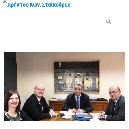
Search Button
Search
for: