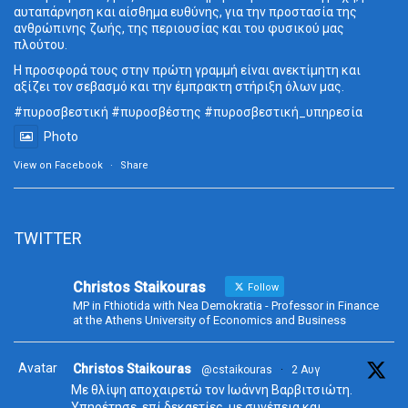
αυταπάρνηση και αίσθημα ευθύνης, για την προστασία της
ανθρώπινης ζωής, της περιουσίας και του φυσικού μας
πλούτου.
Η προσφορά τους στην πρώτη γραμμή είναι ανεκτίμητη και
αξίζει τον σεβασμό και την έμπρακτη στήριξη όλων μας.
#πυροσβεστική
#πυροσβέστης
#πυροσβεστική_
υπηρεσία
Photo
View on Facebook
·
Share
TWITTER
Christos Staikouras
Follow
MP in Fthiotida with Nea Demokratia - Professor in Finance
at the Athens University of Economics and Business
Avatar
Christos Staikouras
@cstaikouras
·
2 Αυγ
Με θλίψη αποχαιρετώ τον Ιωάννη Βαρβιτσιώτη.
Υπηρέτησε, επί δεκαετίες, με συνέπεια και