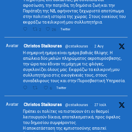
αφοσίωση, την πατρίδα, τη δημόσια ζωή και την
Παράταξη της ΝΔ, αφήνοντας ξεχωριστό αποτύπωμα
στην πολιτική ιστορία της χώρας. Στους οικείους του
εκφράζω τα ειλικρινή μου συλλυπητήρια.
2
26
Twitter
Avatar
Christos Staikouras
@cstaikouras
·
2 Αυγ
Η σημερινή ημέρα είναι ημέρα βαθιάς θλίψης. Η
απώλεια δύο μελών πληρώματος αεροπυρόσβεσης,
την ώρα που έδιναν τη μάχη με τις φλόγες,
συγκλονίζει όλους μας. Εκφράζω τα ειλικρινή μου
συλλυπητήρια στις οικογένειές τους, στους
συναδέλφους τους και στην Πυροσβεστική Υπηρεσία.
6
Twitter
Avatar
Christos Staikouras
@cstaikouras
·
27 Ιούλ
Πρέπει οι πολίτες να πιστεύουν ότι οι θεσμοί
λειτουργούν δίκαια, αποτελεσματικά, προς όφελος
του δημοσίου συμφέροντος.
Η αποκατάσταση της εμπιστοσύνης απαιτεί