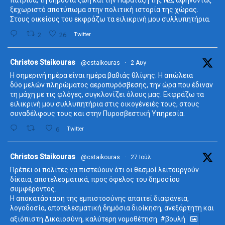
πατρίδα, τη δημόσια ζωή και την Παράταξη της ΝΔ, αφήνοντας
ξεχωριστό αποτύπωμα στην πολιτική ιστορία της χώρας.
Στους οικείους του εκφράζω τα ειλικρινή μου συλλυπητήρια.
2
26
Twitter
ta
Christos Staikouras
@cstaikouras
·
2 Αυγ
Η σημερινή ημέρα είναι ημέρα βαθιάς θλίψης. Η απώλεια
δύο μελών πληρώματος αεροπυρόσβεσης, την ώρα που έδιναν
τη μάχη με τις φλόγες, συγκλονίζει όλους μας. Εκφράζω τα
ειλικρινή μου συλλυπητήρια στις οικογένειές τους, στους
συναδέλφους τους και στην Πυροσβεστική Υπηρεσία.
6
Twitter
ta
Christos Staikouras
@cstaikouras
·
27 Ιούλ
Πρέπει οι πολίτες να πιστεύουν ότι οι θεσμοί λειτουργούν
δίκαια, αποτελεσματικά, προς όφελος του δημοσίου
συμφέροντος.
Η αποκατάσταση της εμπιστοσύνης απαιτεί διαφάνεια,
λογοδοσία, αποτελεσματική δημόσια διοίκηση, ανεξάρτητη και
αξιόπιστη Δικαιοσύνη, καλύτερη νομοθέτηση.
#βουλή