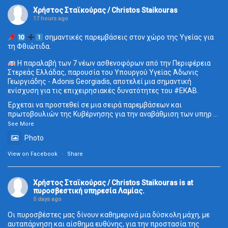
Χρήστος Σταϊκούρας / Christos Staikouras
17 hours ago
σημαντικές παρεμβάσεις στον χώρο της Υγείας για
τη Φθιώτιδα.
Η παραλαβή των 7 νέων ασθενοφόρων από την Περιφέρεια
Στερεάς Ελλάδας, παρουσία του Υπουργού Υγείας Άδωνις
Γεωργιάδης - Adonis Georgiadis, αποτελεί μια σημαντική
ενίσχυση για τις επιχειρησιακές δυνατότητες του
#ΕΚΑΒ
.
Έρχεται να προστεθεί σε μια σειρά παρεμβάσεων και
πρωτοβουλιών της Κυβέρνησης για την αναβάθμιση των υπηρ
...
See More
Photo
View on Facebook
·
Share
Χρήστος Σταϊκούρας / Christos Staikouras
is at
πυροσβεστική υπηρεσία Λαμίας.
5 days ago
Οι πυροσβέστες μας δίνουν καθημερινά μια δύσκολη μάχη, με
αυταπάρνηση και αίσθημα ευθύνης, για την προστασία της