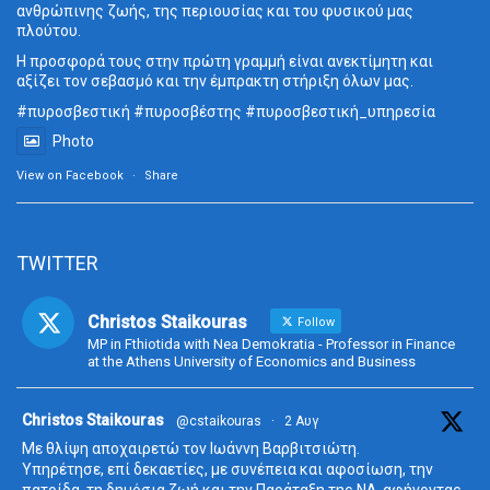
ανθρώπινης ζωής, της περιουσίας και του φυσικού μας
πλούτου.
Η προσφορά τους στην πρώτη γραμμή είναι ανεκτίμητη και
αξίζει τον σεβασμό και την έμπρακτη στήριξη όλων μας.
#πυροσβεστική
#πυροσβέστης
#πυροσβεστική_
υπηρεσία
Photo
View on Facebook
·
Share
TWITTER
Christos Staikouras
Follow
MP in Fthiotida with Nea Demokratia - Professor in Finance
at the Athens University of Economics and Business
ta
Christos Staikouras
@cstaikouras
·
2 Αυγ
Με θλίψη αποχαιρετώ τον Ιωάννη Βαρβιτσιώτη.
Υπηρέτησε, επί δεκαετίες, με συνέπεια και αφοσίωση, την