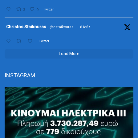
3
9
Twitter
ta
Christos Staikouras
@cstaikouras
·
6 Ιούλ
Twitter
Load More
INSTAGRAM