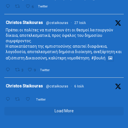
6
Twitter
ta
Christos Staikouras
@cstaikouras
·
27 Ιούλ
Πρέπει οι πολίτες να πιστεύουν ότι οι θεσμοί λειτουργούν
δίκαια, αποτελεσματικά, προς όφελος του δημοσίου
συμφέροντος.
Η αποκατάσταση της εμπιστοσύνης απαιτεί διαφάνεια,
λογοδοσία, αποτελεσματική δημόσια διοίκηση, ανεξάρτητη και
αξιόπιστη Δικαιοσύνη, καλύτερη νομοθέτηση.
#βουλή
3
9
Twitter
ta
Christos Staikouras
@cstaikouras
·
6 Ιούλ
Twitter
Load More