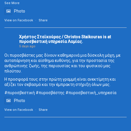
See More
Photo
View on Facebook
·
Share
Χρήστος Σταϊκούρας / Christos Staikouras
is at
πυροσβεστική υπηρεσία Λαμίας.
5 days ago
Οι πυροσβέστες μας δίνουν καθημερινά μια δύσκολη μάχη, με
αυταπάρνηση και αίσθημα ευθύνης, για την προστασία της
ανθρώπινης ζωής, της περιουσίας και του φυσικού μας
πλούτου.
Η προσφορά τους στην πρώτη γραμμή είναι ανεκτίμητη και
αξίζει τον σεβασμό και την έμπρακτη στήριξη όλων μας.
#πυροσβεστική
#πυροσβέστης
#πυροσβεστική_
υπηρεσία
Photo
View on Facebook
·
Share