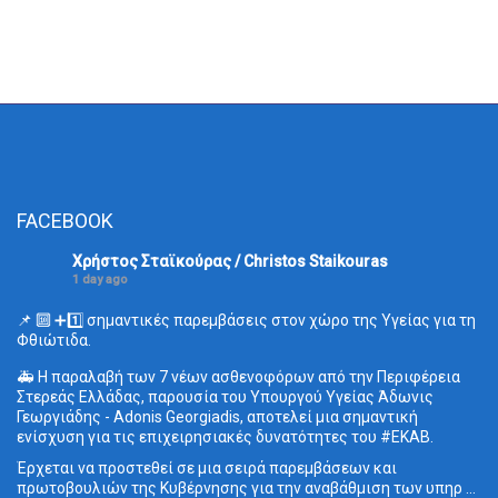
FACEBOOK
Χρήστος Σταϊκούρας / Christos Staikouras
1 day ago
📌 🔟 ➕1️⃣ σημαντικές παρεμβάσεις στον χώρο της Υγείας για τη
Φθιώτιδα.
🚑 Η παραλαβή των 7 νέων ασθενοφόρων από την Περιφέρεια
Στερεάς Ελλάδας, παρουσία του Υπουργού Υγείας Άδωνις
Γεωργιάδης - Adonis Georgiadis, αποτελεί μια σημαντική
ενίσχυση για τις επιχειρησιακές δυνατότητες του
#ΕΚΑΒ
.
Έρχεται να προστεθεί σε μια σειρά παρεμβάσεων και
πρωτοβουλιών της Κυβέρνησης για την αναβάθμιση των υπηρ
...