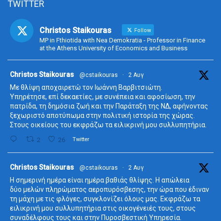
TWITTER
Christos Staikouras
Follow
MP in Fthiotida with Nea Demokratia - Professor in Finance
at the Athens University of Economics and Business
ta
Christos Staikouras
@cstaikouras
·
2 Αυγ
Με θλίψη αποχαιρετώ τον Ιωάννη Βαρβιτσιώτη.
Υπηρέτησε, επί δεκαετίες, με συνέπεια και αφοσίωση, την
πατρίδα, τη δημόσια ζωή και την Παράταξη της ΝΔ, αφήνοντας
ξεχωριστό αποτύπωμα στην πολιτική ιστορία της χώρας.
Στους οικείους του εκφράζω τα ειλικρινή μου συλλυπητήρια.
2
26
Twitter
ta
Christos Staikouras
@cstaikouras
·
2 Αυγ
Η σημερινή ημέρα είναι ημέρα βαθιάς θλίψης. Η απώλεια
δύο μελών πληρώματος αεροπυρόσβεσης, την ώρα που έδιναν
τη μάχη με τις φλόγες, συγκλονίζει όλους μας. Εκφράζω τα
ειλικρινή μου συλλυπητήρια στις οικογένειές τους, στους
συναδέλφους τους και στην Πυροσβεστική Υπηρεσία.