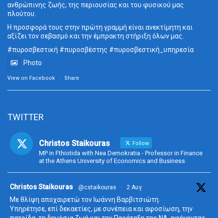
ανθρώπινης ζωής, της περιουσίας και του φυσικού μας
πλούτου.
Η προσφορά τους στην πρώτη γραμμή είναι ανεκτίμητη και
αξίζει τον σεβασμό και την έμπρακτη στήριξη όλων μας.
#πυροσβεστική
#πυροσβέστης
#πυροσβεστική_
υπηρεσία
Photo
View on Facebook
·
Share
TWITTER
Christos Staikouras
Follow
MP in Fthiotida with Nea Demokratia - Professor in Finance
at the Athens University of Economics and Business
ta
Christos Staikouras
@cstaikouras
·
2 Αυγ
Με θλίψη αποχαιρετώ τον Ιωάννη Βαρβιτσιώτη.
Υπηρέτησε, επί δεκαετίες, με συνέπεια και αφοσίωση, την