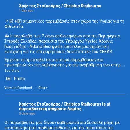
Χρήστος Σταϊκούρας / Christos Staikouras
1 day ago
📌 🔟 ➕1️⃣ σημαντικές παρεμβάσεις στον χώρο της Υγείας για τη
Φθιώτιδα.
🚑 Η παραλαβή των 7 νέων ασθενοφόρων από την Περιφέρεια
Στερεάς Ελλάδας, παρουσία του Υπουργού Υγείας Άδωνις
Γεωργιάδης - Adonis Georgiadis, αποτελεί μια σημαντική
ενίσχυση για τις επιχειρησιακές δυνατότητες του
#ΕΚΑΒ
.
Έρχεται να προστεθεί σε μια σειρά παρεμβάσεων και
πρωτοβουλιών της Κυβέρνησης για την αναβάθμιση των υπηρ
...
See More
Photo
View on Facebook
·
Share
Χρήστος Σταϊκούρας / Christos Staikouras
is at
πυροσβεστική υπηρεσία Λαμίας.
5 days ago
Οι πυροσβέστες μας δίνουν καθημερινά μια δύσκολη μάχη, με
αυταπάρνηση και αίσθημα ευθύνης, για την προστασία της