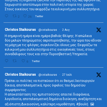
πατρίδα, τη δημόσια ζωή και την Παράταξη της ΝΔ, αφήνοντας
ξεχωριστό αποτύπωμα στην πολιτική ιστορία της χώρας.
Στους οικείους του εκφράζω τα ειλικρινή μου συλλυπητήρια.
2
26
Twitter
ta
Christos Staikouras
@cstaikouras
·
2 Αυγ
Η σημερινή ημέρα είναι ημέρα βαθιάς θλίψης. Η απώλεια
δύο μελών πληρώματος αεροπυρόσβεσης, την ώρα που έδιναν
τη μάχη με τις φλόγες, συγκλονίζει όλους μας. Εκφράζω τα
ειλικρινή μου συλλυπητήρια στις οικογένειές τους, στους
συναδέλφους τους και στην Πυροσβεστική Υπηρεσία.
6
Twitter
ta
Christos Staikouras
@cstaikouras
·
27 Ιούλ
Πρέπει οι πολίτες να πιστεύουν ότι οι θεσμοί λειτουργούν
δίκαια, αποτελεσματικά, προς όφελος του δημοσίου
συμφέροντος.
Η αποκατάσταση της εμπιστοσύνης απαιτεί διαφάνεια,
λογοδοσία, αποτελεσματική δημόσια διοίκηση, ανεξάρτητη και
αξιόπιστη Δικαιοσύνη, καλύτερη νομοθέτηση.
#βουλή