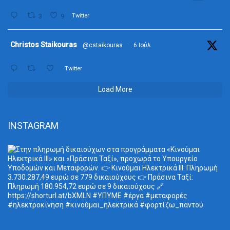
3
9
Twitter
ta
Christos Staikouras
@cstaikouras
·
6 Ιούλ
Twitter
Load More
INSTAGRAM