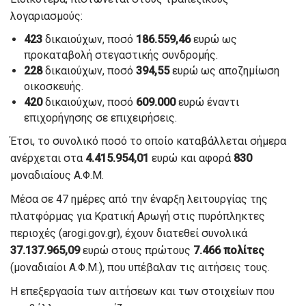
λογαριασμούς:
423
δικαιούχων, ποσό
186
.559,46
ευρώ ως
προκαταβολή στεγαστικής συνδρομής.
228
δικαιούχων, ποσό
394,55
ευρώ ως αποζημίωση
οικοσκευής.
420
δικαιούχων, ποσό
609.000
ευρώ έναντι
επιχορήγησης σε επιχειρήσεις.
Έτσι, το συνολικό ποσό το οποίο καταβάλλεται σήμερα
ανέρχεται στα
4.415.954,01
ευρώ και αφορά
830
μοναδιαίους Α.Φ.Μ.
Μέσα σε 47 ημέρες από την έναρξη λειτουργίας της
πλατφόρμας για Κρατική Αρωγή στις πυρόπληκτες
περιοχές (arogi.gov.gr), έχουν διατεθεί συνολικά
37.137.965,09
ευρώ στους πρώτους
7.466 πολίτες
(μοναδιαίοι Α.Φ.Μ.), που υπέβαλαν τις αιτήσεις τους.
Η επεξεργασία των αιτήσεων και των στοιχείων που