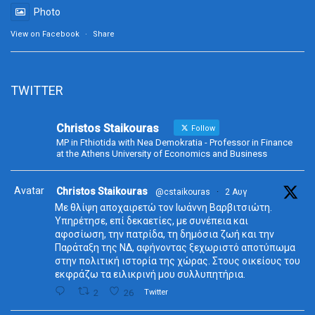
Photo
View on Facebook
·
Share
TWITTER
Christos Staikouras
Follow
MP in Fthiotida with Nea Demokratia - Professor in Finance
at the Athens University of Economics and Business
Avatar
Christos Staikouras
@cstaikouras
·
2 Αυγ
Με θλίψη αποχαιρετώ τον Ιωάννη Βαρβιτσιώτη.
Υπηρέτησε, επί δεκαετίες, με συνέπεια και
αφοσίωση, την πατρίδα, τη δημόσια ζωή και την
Παράταξη της ΝΔ, αφήνοντας ξεχωριστό αποτύπωμα
στην πολιτική ιστορία της χώρας. Στους οικείους του
εκφράζω τα ειλικρινή μου συλλυπητήρια.
2
26
Twitter