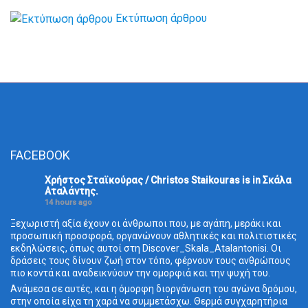
Εκτύπωση άρθρου
FACEBOOK
Χρήστος Σταϊκούρας / Christos Staikouras
is in Σκάλα
Aταλάντης.
14 hours ago
Ξεχωριστή αξία έχουν οι άνθρωποι που, με αγάπη, μεράκι και
προσωπική προσφορά, οργανώνουν αθλητικές και πολιτιστικές
εκδηλώσεις, όπως αυτοί στη Discover_Skala_Atalantonisi. Οι
δράσεις τους δίνουν ζωή στον τόπο, φέρνουν τους ανθρώπους
πιο κοντά και αναδεικνύουν την ομορφιά και την ψυχή του.
Ανάμεσα σε αυτές, και η όμορφη διοργάνωση του αγώνα δρόμου,
στην οποία είχα τη χαρά να συμμετάσχω. Θερμά συγχαρητήρια