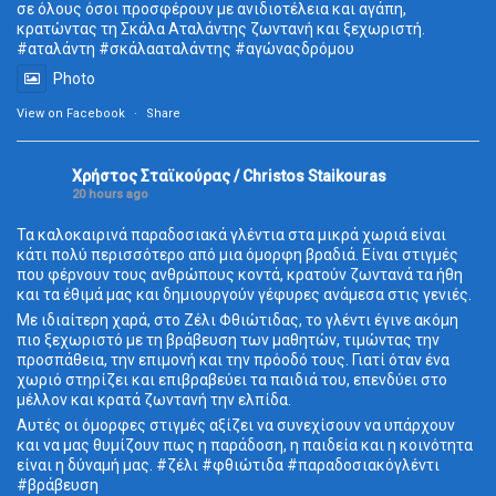
σε όλους όσοι προσφέρουν με ανιδιοτέλεια και αγάπη,
κρατώντας τη Σκάλα Αταλάντης ζωντανή και ξεχωριστή.
#αταλάντη #σκάλααταλάντης #αγώναςδρόμου
Photo
View on Facebook
·
Share
Χρήστος Σταϊκούρας / Christos Staikouras
20 hours ago
Τα καλοκαιρινά παραδοσιακά γλέντια στα μικρά χωριά είναι
κάτι πολύ περισσότερο από μια όμορφη βραδιά. Είναι στιγμές
που φέρνουν τους ανθρώπους κοντά, κρατούν ζωντανά τα ήθη
και τα έθιμά μας και δημιουργούν γέφυρες ανάμεσα στις γενιές.
Με ιδιαίτερη χαρά, στο Ζέλι Φθιώτιδας, το γλέντι έγινε ακόμη
πιο ξεχωριστό με τη βράβευση των μαθητών, τιμώντας την
προσπάθεια, την επιμονή και την πρόοδό τους. Γιατί όταν ένα
χωριό στηρίζει και επιβραβεύει τα παιδιά του, επενδύει στο
μέλλον και κρατά ζωντανή την ελπίδα.
Αυτές οι όμορφες στιγμές αξίζει να συνεχίσουν να υπάρχουν
και να μας θυμίζουν πως η παράδοση, η παιδεία και η κοινότητα
είναι η δύναμή μας. #ζέλι #φθιώτιδα #παραδοσιακόγλέντι
#βράβευση