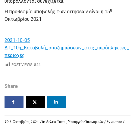
υποβάλλονται συνεχίζεται.
η
Η προθεσμία υποβολής των αιτήσεων είναι η 15
Οκτωβρίου 2021.
2021-10-05
ΔΤ_10η_Καταβολή_αποζημιώσεων_στις_πυρόπληκτες_
περιοχές
POST VIEWS:
844
Share
5 Οκτωβρίου, 2021
/ In
Δελτία Τύπου
,
Υπουργείο Οικονομικών
/ By
author
/