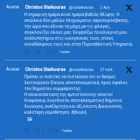
Avatar
Christos Staikouras
@cstaikouras
·
2 Αυγ
Η σημερινή ημέρα είναι ημέρα βαθιάς θλίψης. Η
απώλεια δύο μελών πληρώματος αεροπυρόσβεσης,
την ώρα που έδιναν τη μάχη με τις φλόγες,
συγκλονίζει όλους μας. Εκφράζω τα ειλικρινή μου
συλλυπητήρια στις οικογένειές τους, στους
συναδέλφους τους και στην Πυροσβεστική Υπηρεσία.
6
Twitter
Avatar
Christos Staikouras
@cstaikouras
·
27 Ιούλ
Πρέπει οι πολίτες να πιστεύουν ότι οι θεσμοί
λειτουργούν δίκαια, αποτελεσματικά, προς όφελος
του δημοσίου συμφέροντος.
Η αποκατάσταση της εμπιστοσύνης απαιτεί
διαφάνεια, λογοδοσία, αποτελεσματική δημόσια
διοίκηση, ανεξάρτητη και αξιόπιστη Δικαιοσύνη,
καλύτερη νομοθέτηση. #βουλή
3
9
Twitter